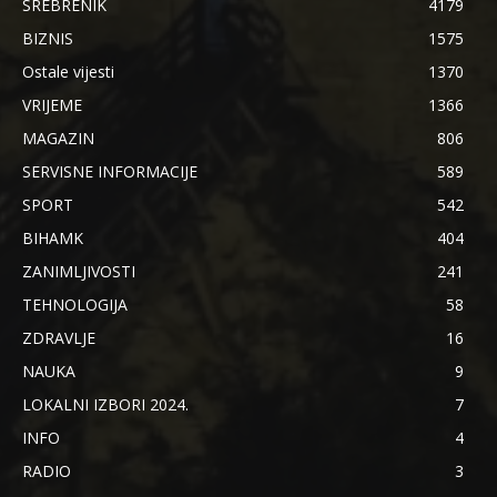
SREBRENIK
4179
BIZNIS
1575
Ostale vijesti
1370
VRIJEME
1366
MAGAZIN
806
SERVISNE INFORMACIJE
589
SPORT
542
BIHAMK
404
ZANIMLJIVOSTI
241
TEHNOLOGIJA
58
ZDRAVLJE
16
NAUKA
9
LOKALNI IZBORI 2024.
7
INFO
4
RADIO
3