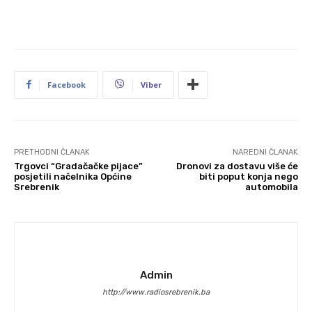
Facebook
Viber
PRETHODNI ČLANAK
NAREDNI ČLANAK
Trgovci “Gradačačke pijace”
Dronovi za dostavu više će
posjetili načelnika Općine
biti poput konja nego
Srebrenik
automobila
Admin
http://www.radiosrebrenik.ba