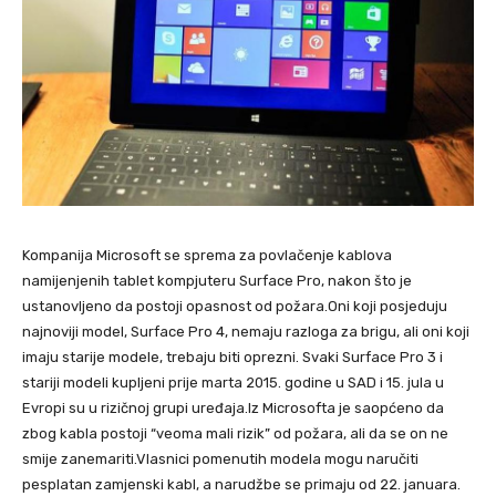
Kompanija Microsoft se sprema za povlačenje kablova
namijenjenih tablet kompjuteru Surface Pro, nakon što je
ustanovljeno da postoji opasnost od požara.Oni koji posjeduju
najnoviji model, Surface Pro 4, nemaju razloga za brigu, ali oni koji
imaju starije modele, trebaju biti oprezni. Svaki Surface Pro 3 i
stariji modeli kupljeni prije marta 2015. godine u SAD i 15. jula u
Evropi su u rizičnoj grupi uređaja.Iz Microsofta je saopćeno da
zbog kabla postoji “veoma mali rizik” od požara, ali da se on ne
smije zanemariti.Vlasnici pomenutih modela mogu naručiti
pesplatan zamjenski kabl, a narudžbe se primaju od 22. januara.