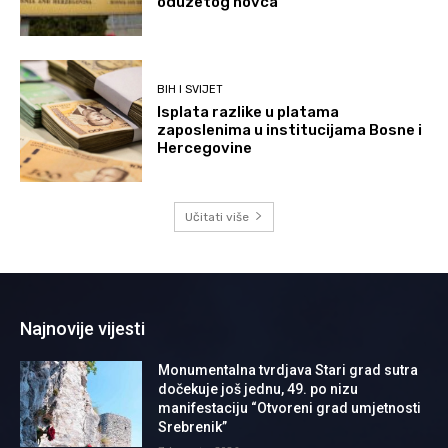
oduzetog novca
BIH I SVIJET
Isplata razlike u platama
zaposlenima u institucijama Bosne i
Hercegovine
Učitati više
Najnovije vijesti
Monumentalna tvrdjava Stari grad sutra
dočekuje još jednu, 49. po nizu
manifestaciju “Otvoreni grad umjetnosti
Srebrenik”