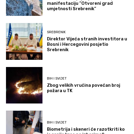
manifestaciju “Otvoreni grad
umjetnosti Srebrenik”
SREBRENIK
Direktor Vijeća stranih investitora u
Bosni i Hercegovini posjetio
Srebrenik
BIH I SVIJET
Zbog velikih vrućina povećan broj
požara u TK
BIH I SVIJET
Biometrija i skeneri će razotkriti ko