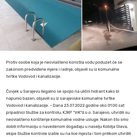
Protiv osobe koja je neovlašteno koristila vodu poduzet će se
zakonom predviđene mjere i radnje, objavili su iz komunalne
tvrtke Vodovod i kanalizacije.
Čovjek u Sarajevu ilegalno se spojio na ulični hidrant kako bi
napunio bazen, objavili su iz sarajevske komunalne tvrtke
Vodovod i kanalizacije. – Dana 23.07.2022.godine oko 01:00 sat
pripadnici Službe za kontrolu, KJKP “ViK”d.o.o. Sarajevo, utvrdili su
neovlašteno korištenje komunalne vodne usluge. Nakon što smo
dobili informaciju o navedenom događaju u naselju Kobilja Glava,
ekipe Službe kontrole izašle su na lice mjesta i tom prilikom utvrdili