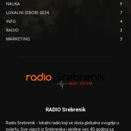
NAUKA
9
LOKALNI IZBORI 2024.
7
INFO
4
RADIO
3
MARKETING
3
RADIO Srebrenik
Radio Srebrenik - lokalni radio koji se sluša globalno svugdje u
svijetu. Sve vijesti iz Srebrenika i okoline već 40 godina sa