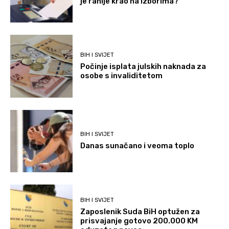
je ranije krao na izborima?
BIH I SVIJET
Počinje isplata julskih naknada za
osobe s invaliditetom
BIH I SVIJET
Danas sunačano i veoma toplo
BIH I SVIJET
Zaposlenik Suda BiH optužen za
prisvajanje gotovo 200.000 KM