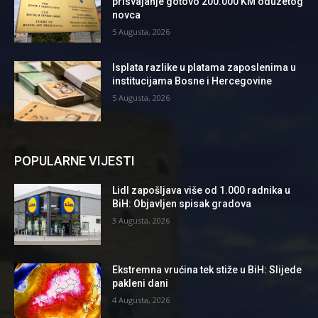
prisvajanje gotovo 200.000 KM oduzetog
novca
5 Augusta, 2026
Isplata razlike u platama zaposlenima u
institucijama Bosne i Hercegovine
5 Augusta, 2026
POPULARNE VIJESTI
Lidl zapošljava više od 1.000 radnika u
BiH: Objavljen spisak gradova
3 Augusta, 2026
Ekstremna vrućina tek stiže u BiH: Slijede
pakleni dani
4 Augusta, 2026