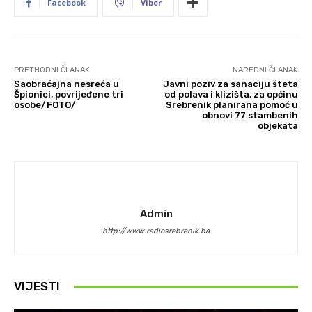
Facebook
Viber
PRETHODNI ČLANAK
NAREDNI ČLANAK
Saobraćajna nesreća u
Javni poziv za sanaciju šteta
Špionici, povrijeđene tri
od polava i klizišta, za općinu
osobe/FOTO/
Srebrenik planirana pomoć u
obnovi 77 stambenih
objekata
Admin
http://www.radiosrebrenik.ba
VIJESTI