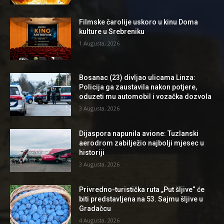
Filmske čarolije uskoro u kinu Doma
kulture u Srebreniku
1 Augusta, 2026
Bosanac (23) divljao ulicama Linza:
Policija ga zaustavila nakon potjere,
oduzeti mu automobil i vozačka dozvola
3 Augusta, 2026
Dijaspora napunila avione: Tuzlanski
aerodrom zabilježio najbolji mjesec u
historiji
3 Augusta, 2026
Privredno-turistička ruta „Put šljive“ će
biti predstavljena na 53. Sajmu šljive u
Gradačcu
4 Augusta, 2026