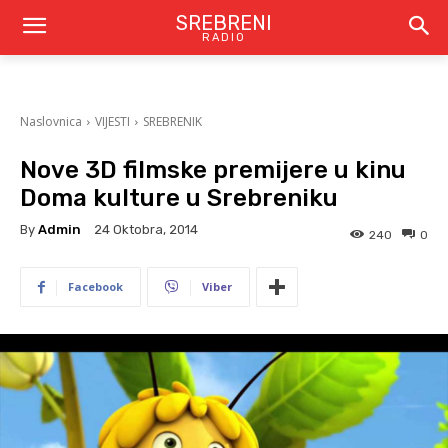
SREBRENI
RADIO
Naslovnica
VIJESTI
SREBRENIK
Nove 3D filmske premijere u kinu
Doma kulture u Srebreniku
By
Admin
24 Oktobra, 2014
240
0
Facebook
Viber