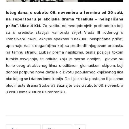
Istog dana, u subotu 08. novembra u terminu od 20 sati,
na repertoaru je akcijska drama “Drakula – neispričana
priča”. Ulaz 4 KM.
Za razliku od mnogobrojnih prethodnika koji
su u središte stavljali vampirski svijet Vlada III rođenog u
Transilvaniji 1431., akcijski spektakl “Drakula- neispričana priča”,
upoznaje nas s događajima koji su prethodili njegovom prelasku
na tamnu stranu. Ljubav prema najbližima, teška pozicija tokom
turskih osvajanja, te odluka koju je morao donijeti, glavne su
teme ovog atraktivnog filma s odličnom glumačkom ekipom, koji
donosi potpuno nove detalje o životu popularnog književnog lika
oko kojeg se i danas lome koplja. Da li je zaista postojao ili je samo
plod mašte Brama Stokera? Saznajte više u subotu 08. novembra
u kinu Doma kulture u Srebreniku.