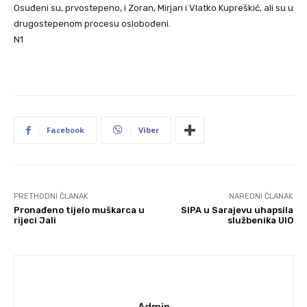
Osuđeni su, prvostepeno, i Zoran, Mirjan i Vlatko Kupreškić, ali su u
drugostepenom procesu oslobođeni.
N1
Facebook
Viber
PRETHODNI ČLANAK
NAREDNI ČLANAK
Pronađeno tijelo muškarca u
SIPA u Sarajevu uhapsila
rijeci Jali
službenika UIO