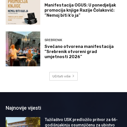
Manifestacija OGUS: U ponedjeljak
promocija knjige Razije Čolaković:
“Nemoj biti k’o ja”
SREBRENIK
Svečano otvorena manifestacija
“Srebrenik otvoreni grad
umjetnosti 2026”
Učitati više
Najnovije vijesti
Tužilaštvo USK predložilo pritvor za 66-
godišnjakinju osumnjičenu za ubistvo