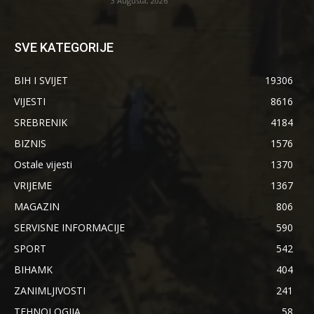
3 Augusta, 2026
SVE KATEGORIJE
BIH I SVIJET
19306
VIJESTI
8616
SREBRENIK
4184
BIZNIS
1576
Ostale vijesti
1370
VRIJEME
1367
MAGAZIN
806
SERVISNE INFORMACIJE
590
SPORT
542
BIHAMK
404
ZANIMLJIVOSTI
241
TEHNOLOGIJA
58