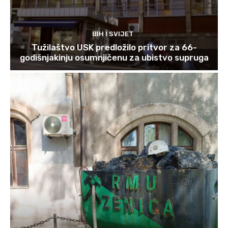
BIH I SVIJET
Tužilaštvo USK predložilo pritvor za 66-
godišnjakinju osumnjičenu za ubistvo supruga