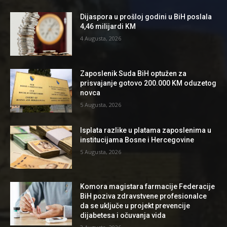
Dijaspora u prošloj godini u BiH poslala
4,46 milijardi KM
4 Augusta, 2026
Zaposlenik Suda BiH optužen za
prisvajanje gotovo 200.000 KM oduzetog
novca
5 Augusta, 2026
Isplata razlike u platama zaposlenima u
institucijama Bosne i Hercegovine
5 Augusta, 2026
Komora magistara farmacije Federacije
BiH poziva zdravstvene profesionalce
da se uključe u projekt prevencije
dijabetesa i očuvanja vida