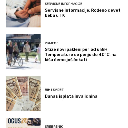
SERVISNE INFORMACIJE
Servisne informacije: Rođeno devet
beba u TK
VRIJEME
Stiže novi pakleni period u BiH:
Temperature se penju do 40°C, na
kišu ćemo još čekati
BIH I SVIJET
Danas isplata invalidnina
SREBRENIK