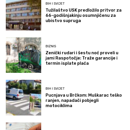
BIH I SVIJET
Tužilaštvo USK predložilo pritvor za
66-godišnjakinju osumnjičenu za
ubistvo supruga
BIZNIS
Zenički rudari i šestu noć proveli u
jami Raspotočje: Traže garancije i
termin isplate plaća
BIH I SVIJET
Pucnjava u Brčkom: Muškarac teško
ranjen, napadači pobjegli
motociklima