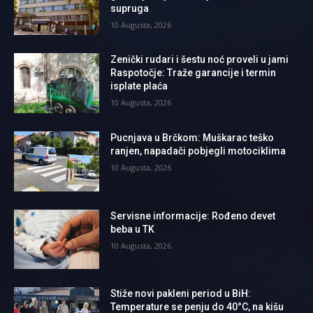
supruga
10 Augusta, 2026
Zenički rudari i šestu noć proveli u jami
Raspotočje: Traže garancije i termin
isplate plaća
10 Augusta, 2026
Pucnjava u Brčkom: Muškarac teško
ranjen, napadači pobjegli motociklima
10 Augusta, 2026
Servisne informacije: Rođeno devet
beba u TK
10 Augusta, 2026
Stiže novi pakleni period u BiH:
Temperature se penju do 40°C, na kišu