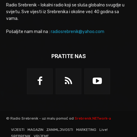
Radio Srebrenik - lokalni radio koji se sluša globalno svugdje u
svijetu. Sve vijesti iz Srebrenika i okoline već 40 godina sa
vama.
Pošaljite nam mail na :
radiosrebrenik@yahoo.com
PRATITE NAS
© Radio Srebrenik - uz malu pomoć od
Srebrenik.NETwork-a
VIJESTI
MAGAZIN
ZANIMLJIVOSTI
MARKETING
Live!
SREBRENIK
VRIJEME