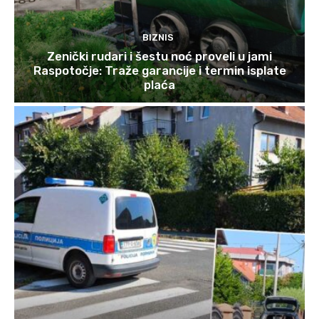
BIZNIS
Zenički rudari i šestu noć proveli u jami
Raspotočje: Traže garancije i termin isplate
plaća