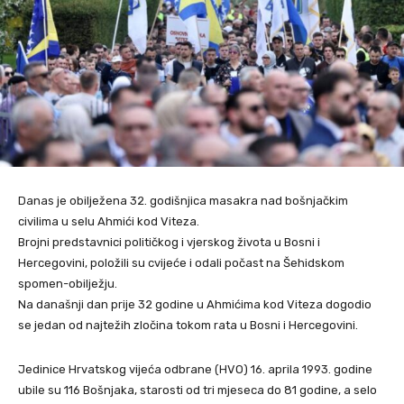
Danas je obilježena 32. godišnjica masakra nad bošnjačkim
civilima u selu Ahmići kod Viteza.
Brojni predstavnici političkog i vjerskog života u Bosni i
Hercegovini, položili su cvijeće i odali počast na Šehidskom
spomen-obilježju.
Na današnji dan prije 32 godine u Ahmićima kod Viteza dogodio
se jedan od najtežih zločina tokom rata u Bosni i Hercegovini.
Jedinice Hrvatskog vijeća odbrane (HVO) 16. aprila 1993. godine
ubile su 116 Bošnjaka, starosti od tri mjeseca do 81 godine, a selo