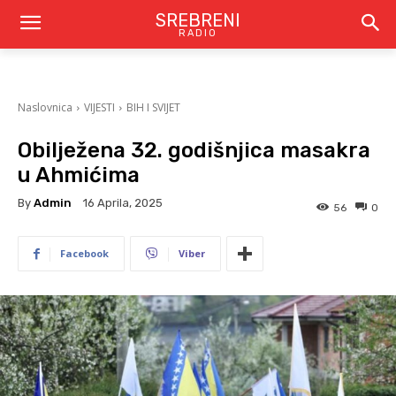
SREBRENI
RADIO
Naslovnica
VIJESTI
BIH I SVIJET
Obilježena 32. godišnjica masakra
u Ahmićima
By
Admin
16 Aprila, 2025
56
0
Facebook
Viber