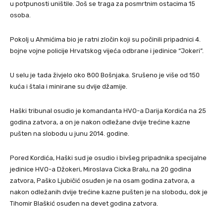
u potpunosti uništile. Još se traga za posmrtnim ostacima 15
osoba.
Pokolj u Ahmićima bio je ratni zločin koji su počinili pripadnici 4.
bojne vojne policije Hrvatskog vijeća odbrane i jedinice “Jokeri”.
U selu je tada živjelo oko 800 Bošnjaka. Srušeno je više od 150
kuća i štala i minirane su dvije džamije.
Haški tribunal osudio je komandanta HVO-a Darija Kordića na 25
godina zatvora, a on je nakon odležane dvije trećine kazne
pušten na slobodu u junu 2014. godine.
Pored Kordića, Haški sud je osudio i bivšeg pripadnika specijalne
jedinice HVO-a Džokeri, Miroslava Cicka Bralu, na 20 godina
zatvora, Paško Ljubičić osuđen je na osam godina zatvora, a
nakon odležanih dvije trećine kazne pušten je na slobodu, dok je
Tihomir Blaškić osuđen na devet godina zatvora.