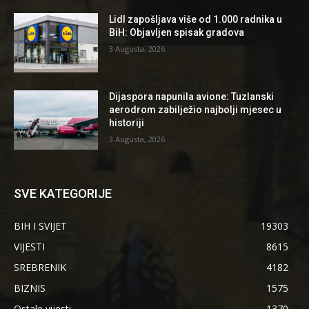
Lidl zapošljava više od 1.000 radnika u
BiH: Objavljen spisak gradova
3 Augusta, 2026
Dijaspora napunila avione: Tuzlanski
aerodrom zabilježio najbolji mjesec u
historiji
3 Augusta, 2026
SVE KATEGORIJE
BIH I SVIJET
19303
VIJESTI
8615
SREBRENIK
4182
BIZNIS
1575
Ostale vijesti
1370