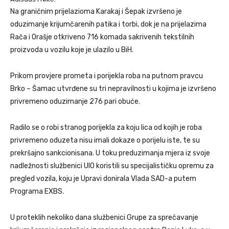
Na graničnim prijelazioma Karakaj i Šepak izvršeno je
oduzimanje krijumčarenih patika i torbi, dok je na prijelazima
Rača i Orašje otkriveno 716 komada sakrivenih tekstilnih
proizvoda u vozilu koje je ulazilo u BiH.
Prikom provjere prometa i porijekla roba na putnom pravcu
Brko – Šamac utvrđene su tri nepravilnosti u kojima je izvršeno
privremeno oduzimanje 276 pari obuće.
Radilo se o robi stranog porijekla za koju lica od kojih je roba
privremeno oduzeta nisu imali dokaze o porijelu iste, te su
prekršajno sankcionisana. U toku preduzimanja mjera iz svoje
nadležnosti službenici UIO koristili su specijalističku opremu za
pregled vozila, koju je Upravi donirala Vlada SAD-a putem
Programa EXBS.
U proteklih nekoliko dana službenici Grupe za sprečavanje