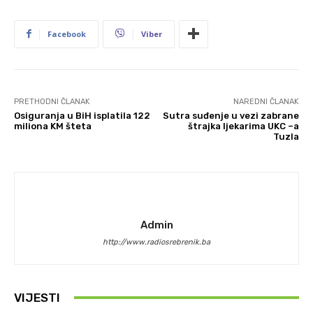
Facebook
Viber
PRETHODNI ČLANAK
NAREDNI ČLANAK
Osiguranja u BiH isplatila 122
Sutra suđenje u vezi zabrane
miliona KM šteta
štrajka ljekarima UKC –a
Tuzla
Admin
http://www.radiosrebrenik.ba
VIJESTI