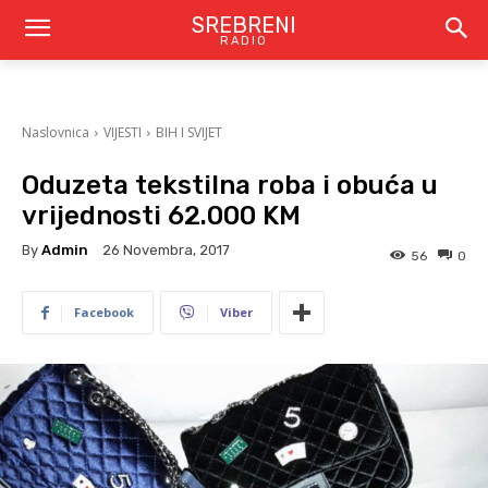
SREBRENI
RADIO
Naslovnica
VIJESTI
BIH I SVIJET
Oduzeta tekstilna roba i obuća u
vrijednosti 62.000 KM
By
Admin
26 Novembra, 2017
56
0
Facebook
Viber