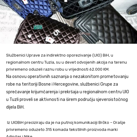
Službenici Uprave za indirektno oporezivanje (UIO) BiH, u
regionalnom centru Tuzla, su u devet odvojenih akcija na terenu
privremeno oduzeli raznu robu u vrijednosti 62.000 KM.
Na osnovu operativnih saznanja o nezakonitom prometovanju
robe na teritoriji Bosne i Hercegovine, službenici Grupe za
sprečavanje krijumčarenja i prekršaja u regionalnom centru UIO
u Tuzli proveli se aktivnosti na širem području sjeveroistočnog
dijela BiH.
Iz UIOBiH preciziraju da je na putnoj komunikaciji Brčko – Orašje
privremeno oduzeto 315 komada tekstilnih proizvoda marki
Adisdas i Nike.