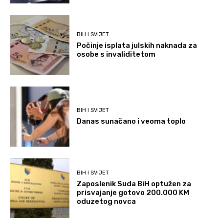
BIH I SVIJET
Počinje isplata julskih naknada za
osobe s invaliditetom
BIH I SVIJET
Danas sunačano i veoma toplo
BIH I SVIJET
Zaposlenik Suda BiH optužen za
prisvajanje gotovo 200.000 KM
oduzetog novca