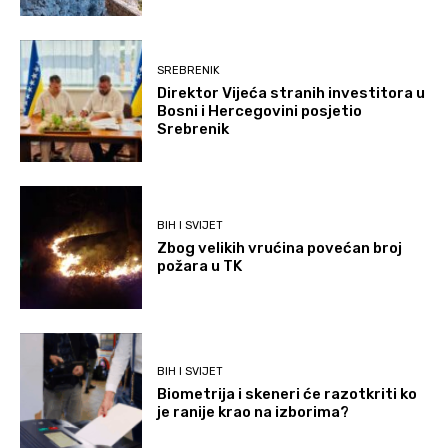
SREBRENIK
Direktor Vijeća stranih investitora u
Bosni i Hercegovini posjetio
Srebrenik
BIH I SVIJET
Zbog velikih vrućina povećan broj
požara u TK
BIH I SVIJET
Biometrija i skeneri će razotkriti ko
je ranije krao na izborima?