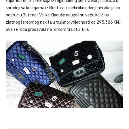
krijumčarenja i prekršaja iz regionalnog centra Banja Luka, a u
saradnji sa kolegama iz Mostara, u nekoliko odvojenih akcija na
području Bužima i Velike Kladuše oduzeli su veću količinu
zlatnog i srebrnog nakita u tržišnoj vrijednosti od 295.386 KM. I
ova se roba prodavala na “crnom tržištu” BiH.