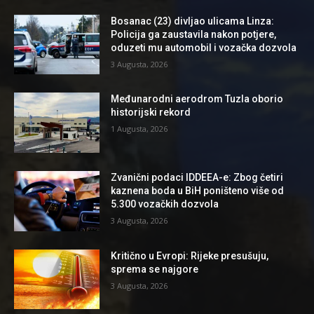
Bosanac (23) divljao ulicama Linza:
Policija ga zaustavila nakon potjere,
oduzeti mu automobil i vozačka dozvola
3 Augusta, 2026
Međunarodni aerodrom Tuzla oborio
historijski rekord
1 Augusta, 2026
Zvanični podaci IDDEEA-e: Zbog četiri
kaznena boda u BiH poništeno više od
5.300 vozačkih dozvola
3 Augusta, 2026
Kritično u Evropi: Rijeke presušuju,
sprema se najgore
3 Augusta, 2026