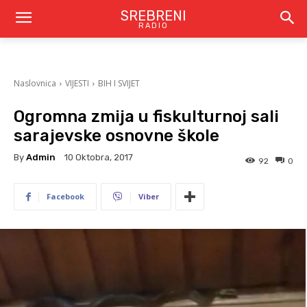
SREBRENI
RADIO
Naslovnica
VIJESTI
BIH I SVIJET
Ogromna zmija u fiskulturnoj sali
sarajevske osnovne škole
By
Admin
10 Oktobra, 2017
92
0
Facebook
Viber