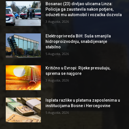
Bosanac (23) divljao ulicama Linza:
Policija ga zaustavila nakon potjere,
oduzeti mu automobil i vozačka dozvola
3 Augusta, 2026
Elektroprivreda BiH: Suša smanjila
hidroproizvodnju, snabdijevanje
stabilno
5 Augusta, 2026
Kritično u Evropi: Rijeke presušuju,
sprema se najgore
3 Augusta, 2026
Isplata razlike u platama zaposlenima u
institucijama Bosne i Hercegovine
5 Augusta, 2026