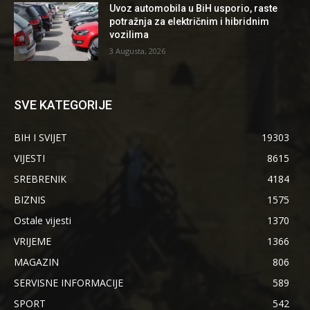
Uvoz automobila u BiH usporio, raste
potražnja za električnim i hibridnim
vozilima
3 Augusta, 2026
SVE KATEGORIJE
BIH I SVIJET
19303
VIJESTI
8615
SREBRENIK
4184
BIZNIS
1575
Ostale vijesti
1370
VRIJEME
1366
MAGAZIN
806
SERVISNE INFORMACIJE
589
SPORT
542