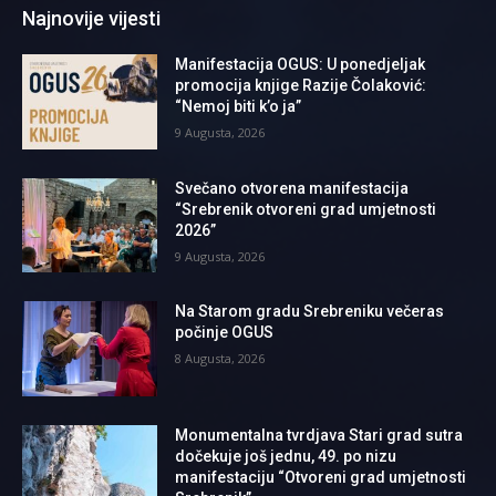
Najnovije vijesti
Manifestacija OGUS: U ponedjeljak
promocija knjige Razije Čolaković:
“Nemoj biti k’o ja”
9 Augusta, 2026
Svečano otvorena manifestacija
“Srebrenik otvoreni grad umjetnosti
2026”
9 Augusta, 2026
Na Starom gradu Srebreniku večeras
počinje OGUS
8 Augusta, 2026
Monumentalna tvrdjava Stari grad sutra
dočekuje još jednu, 49. po nizu
manifestaciju “Otvoreni grad umjetnosti