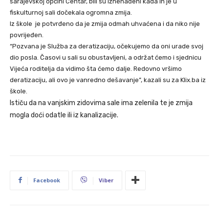
sarajevskoj općini Centar, bili su iznenađeni kada ih je u
fiskulturnoj sali dočekala ogromna zmija.
Iz škole je potvrđeno da je zmija odmah uhvaćena i da niko nije
povrijeđen.
“Pozvana je Služba za deratizaciju, očekujemo da oni urade svoj
dio posla. Časovi u sali su obustavljeni, a održat ćemo i sjednicu
Vijeća roditelja da vidimo šta ćemo dalje. Redovno vršimo
deratizaciju, ali ovo je vanredno dešavanje”, kazali su za Klix.ba iz
škole.
Ističu da na vanjskim zidovima sale ima zelenila te je zmija
mogla doći odatle ili iz kanalizacije.
Facebook
Viber