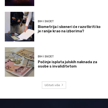
BIH I SVIJET
Biometrija i skeneri će razotkriti ko
je ranije krao na izborima?
BIH I SVIJET
Počinje isplata julskih naknada za
osobe s invaliditetom
Učitati više