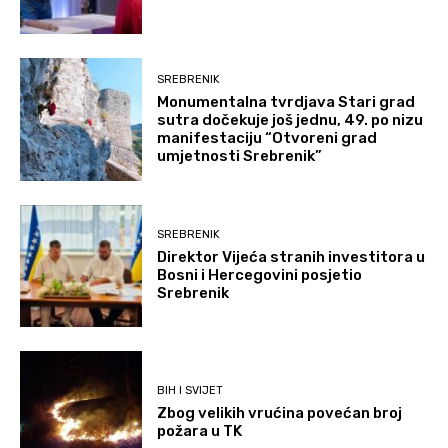
SREBRENIK
Monumentalna tvrdjava Stari grad
sutra dočekuje još jednu, 49. po nizu
manifestaciju “Otvoreni grad
umjetnosti Srebrenik”
SREBRENIK
Direktor Vijeća stranih investitora u
Bosni i Hercegovini posjetio
Srebrenik
BIH I SVIJET
Zbog velikih vrućina povećan broj
požara u TK