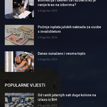
Biometrija i skeneri će razotkriti ko je
ranije krao na izborima?
6 Augusta, 2026
Počinje isplata julskih naknada za osobe
s invaliditetom
6 Augusta, 2026
Danas sunačano i veoma toplo
6 Augusta, 2026
POPULARNE VIJESTI
Od ranih jutarnjih sati duge kolone na
izlazu iz BiH
4 Augusta, 2026