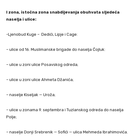
I zona, istočna zona snabdijevanja obuhvata sljedeća
naselja i ulice:
-Ljenobud Kuge – Dedići, Lipje i Cage:
– ulice od 16. Muslimanske brigade do naselja Ćojluk:
– ulice u zoni ulice Posavskog odreda;
– ulice u zoni ulice Ahmeta Džanića;
– naselje Kiseljak — Uroža;
– ulice u zonama 9. septembra i Tuzlanskog odreda do naselja
Polje;
– naselje Donji Srebrenik — Sofići — ulica Mehmeda Ibrahimovića.