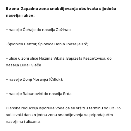
II zona Zapadna zona snabdijevanja obuhvata sljedeća
naselja i ulice:
– naselje Ćehaje do naselja Ježinac;
-Špionica Centar, Špionica Donja i naselje Krč;
– ulice u zoni ulice Hazima Vikala, Bajazeta Kešćetovića, do
naselja Luka i Sječe
– naselje Donji Moranjci (Čifluk);
– naselje Babunovići do naselja Brda.
Planska redukcija isporuke vode će se vršiti u terminu od 08- 16
sati svaki dan za jednu zonu snabdijevanja sa pripadajućim
naseljima i ulicama.