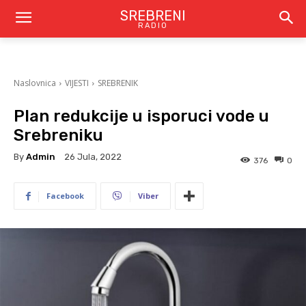
SREBRENI
RADIO
Naslovnica
VIJESTI
SREBRENIK
Plan redukcije u isporuci vode u
Srebreniku
By
Admin
26 Jula, 2022
376
0
Facebook
Viber