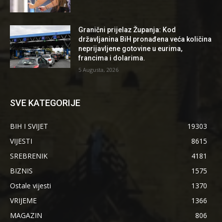
Granični prijelaz Županja: Kod
državljanina BiH pronađena veća količina
neprijavljene gotovine u eurima,
francima i dolarima.
5 Augusta, 2026
SVE KATEGORIJE
BIH I SVIJET
19303
VIJESTI
8615
SREBRENIK
4181
BIZNIS
1575
Ostale vijesti
1370
VRIJEME
1366
MAGAZIN
806