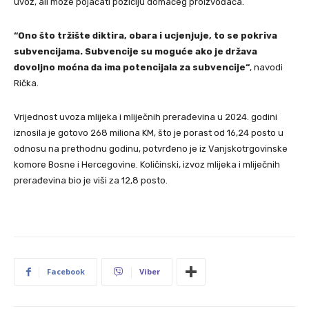
uvoz, ali može pojačati poziciju domaćeg proizvođača.
“Ono što tržište diktira, obara i ucjenjuje, to se pokriva
subvencijama. Subvencije su moguće ako je država
dovoljno moćna da ima potencijala za subvencije“
, navodi
Rička.
Vrijednost uvoza mlijeka i mliječnih prerađevina u 2024. godini
iznosila je gotovo 268 miliona KM, što je porast od 16,24 posto u
odnosu na prethodnu godinu, potvrđeno je iz Vanjskotrgovinske
komore Bosne i Hercegovine. Količinski, izvoz mlijeka i mliječnih
prerađevina bio je viši za 12,8 posto.
Facebook
Viber