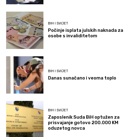
BIH I SVIJET
Počinje isplata julskih naknada za
osobe s invaliditetom
BIH I SVIJET
Danas sunačano i veoma toplo
BIH I SVIJET
Zaposlenik Suda BiH optužen za
prisvajanje gotovo 200.000 KM
oduzetog novca