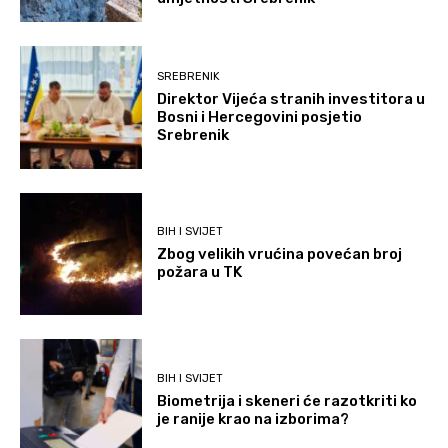
SREBRENIK
Direktor Vijeća stranih investitora u
Bosni i Hercegovini posjetio
Srebrenik
BIH I SVIJET
Zbog velikih vrućina povećan broj
požara u TK
BIH I SVIJET
Biometrija i skeneri će razotkriti ko
je ranije krao na izborima?