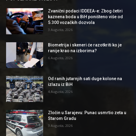
Zvanični podaci IDDEEA-e: Zbog četiri
kaznena boda u BiH poništeno više od
5.300 vozačkih dozvola
3 Augusta, 2026
Biometrija i skeneri će razotkriti ko je
ranije krao na izborima?
6 Augusta, 2026
Od ranih jutarnjih sati duge kolone na
izlazu iz BiH
4 Augusta, 2026
Zločin u Sarajevu: Punac usmrtio zeta u
Starom Gradu
3 Augusta, 2026