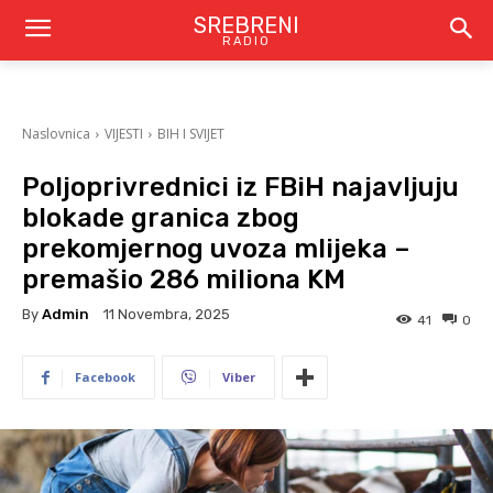
SREBRENI
RADIO
Naslovnica
VIJESTI
BIH I SVIJET
Poljoprivrednici iz FBiH najavljuju
blokade granica zbog
prekomjernog uvoza mlijeka –
premašio 286 miliona KM
By
Admin
11 Novembra, 2025
41
0
Facebook
Viber