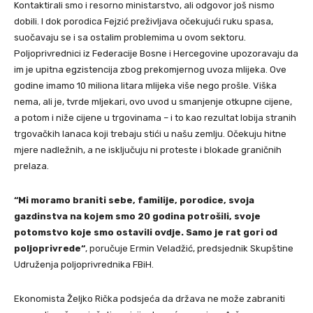
Kontaktirali smo i resorno ministarstvo, ali odgovor još nismo
dobili. I dok porodica Fejzić preživljava očekujući ruku spasa,
suočavaju se i sa ostalim problemima u ovom sektoru.
Poljoprivrednici iz Federacije Bosne i Hercegovine upozoravaju da
im je upitna egzistencija zbog prekomjernog uvoza mlijeka. Ove
godine imamo 10 miliona litara mlijeka više nego prošle. Viška
nema, ali je, tvrde mljekari, ovo uvod u smanjenje otkupne cijene,
a potom i niže cijene u trgovinama – i to kao rezultat lobija stranih
trgovačkih lanaca koji trebaju stići u našu zemlju. Očekuju hitne
mjere nadležnih, a ne isključuju ni proteste i blokade graničnih
prelaza.
“Mi moramo braniti sebe, familije, porodice, svoja
gazdinstva na kojem smo 20 godina potrošili, svoje
potomstvo koje smo ostavili ovdje. Samo je rat gori od
poljoprivrede“
, poručuje Ermin Veladžić, predsjednik Skupštine
Udruženja poljoprivrednika FBiH.
Ekonomista Željko Rička podsjeća da država ne može zabraniti