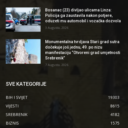
Bosanac (23) divljao ulicama Linza:
Policija ga zaustavila nakon potjere,
oduzeti mu automobil i vozačka dozvola
3 Augusta, 2026
Monumentalna tvrdjava Stari grad sutra
dočekuje još jednu, 49. po nizu
manifestaciju “Otvoreni grad umjetnosti
Srebrenik”
7 Augusta, 2026
SVE KATEGORIJE
BIH I SVIJET
19303
VIJESTI
8615
SREBRENIK
4182
BIZNIS
1575