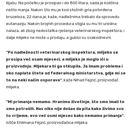
Ilijašu. Na početku je prosipao i do 800 litara, sada je količina
nešto manja. Nakon što mu je kod stočnih grla potvrđena
bruceloza, 22 dana je, kaže, nadležnima trebalo da sprovedu
eutanaziju. Nakon brojnih procedura stigla su mu tri uredna
nalaza, ali zbog nedostatka rješenja veterinarskog inspektora, i
dalje mlijeko ne može u prodaju, a gubici su svakodnevni.
“Po nadležnosti veterinarskog inspektora, mlijeko se
prosipa već osam mjeseci, a mlijeko je moglo ići u
proizvodnju. Mljekara bi ga otkupila. Ja imam problema i
oko naplate štete od federalnog ministarstva, gdje mi se
to na neki način osporava“
, kaže Nihad Fejzić, proizvođač
mlijeka.
“Mi primanja nemamo. Hranimo životinje, što smo imali to
smo potrošili. Nas niko nije došao da pita kako živimo svo
to vrijeme, evo već osmi mjesec kako nemamo primanja“
,
ističe Ehlimana Fejzić, proizvođačica mlijeka.