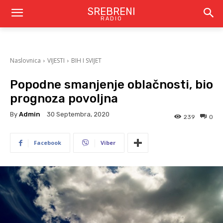
SREBRENI
RADIO
Naslovnica
VIJESTI
BIH I SVIJET
Popodne smanjenje oblačnosti, bio
prognoza povoljna
By
Admin
30 Septembra, 2020
239
0
Facebook
Viber