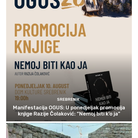
SREBRENIK
Manifestacija OGUS: U ponedjeljak promocija
knjige Razije Čolaković: “Nemoj biti k’o ja”