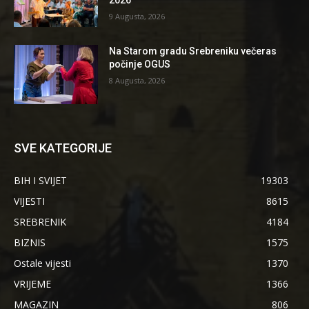
2026”
9 Augusta, 2026
Na Starom gradu Srebreniku večeras
počinje OGUS
8 Augusta, 2026
SVE KATEGORIJE
BIH I SVIJET
19303
VIJESTI
8615
SREBRENIK
4184
BIZNIS
1575
Ostale vijesti
1370
VRIJEME
1366
MAGAZIN
806