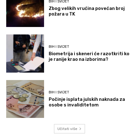
BIH I SVIJET
Zbog velikih vrućina povećan broj
požara u TK
BIH I SVIJET
Biometrija i skeneri će razotkriti ko
je ranije krao na izborima?
BIH I SVIJET
Počinje isplata julskih naknada za
osobe s invaliditetom
Učitati više