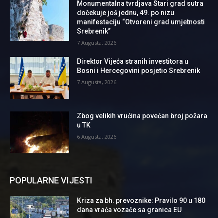
Monumentalna tvrdjava Stari grad sutra
dočekuje još jednu, 49. po nizu
manifestaciju “Otvoreni grad umjetnosti
Srebrenik”
7 Augusta, 2026
Direktor Vijeća stranih investitora u
Bosni i Hercegovini posjetio Srebrenik
7 Augusta, 2026
Zbog velikih vrućina povećan broj požara
u TK
6 Augusta, 2026
POPULARNE VIJESTI
Kriza za bh. prevoznike: Pravilo 90 u 180
dana vraća vozače sa granica EU