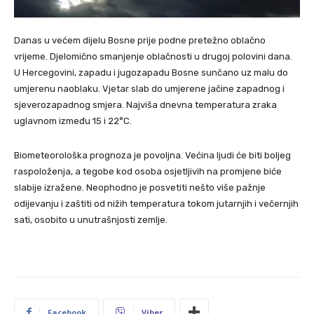
Danas u većem dijelu Bosne prije podne pretežno oblačno
vrijeme. Djelomično smanjenje oblačnosti u drugoj polovini dana.
U Hercegovini, zapadu i jugozapadu Bosne sunčano uz malu do
umjerenu naoblaku. Vjetar slab do umjerene jačine zapadnog i
sjeverozapadnog smjera. Najviša dnevna temperatura zraka
uglavnom između 15 i 22°C.
Biometeorološka prognoza je povoljna. Većina ljudi će biti boljeg
raspoloženja, a tegobe kod osoba osjetljivih na promjene biće
slabije izražene. Neophodno je posvetiti nešto više pažnje
odijevanju i zaštiti od nižih temperatura tokom jutarnjih i večernjih
sati, osobito u unutrašnjosti zemlje.
Facebook
Viber