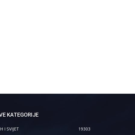
VE KATEGORIJE
H I SVIJET
19303