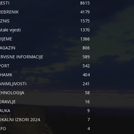
JESTI
8615
REBRENIK
4179
IZNIS
1575
tale vijesti
1370
RIJEME
1366
AGAZIN
806
ERVISNE INFORMACIJE
589
PORT
542
IHAMK
404
ANIMLJIVOSTI
241
EHNOLOGIJA
58
DRAVLJE
16
AUKA
9
OKALNI IZBORI 2024.
7
NFO
4