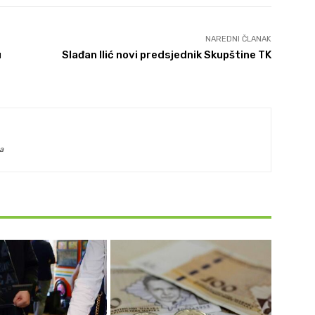
NAREDNI ČLANAK
u
Slađan Ilić novi predsjednik Skupštine TK
a