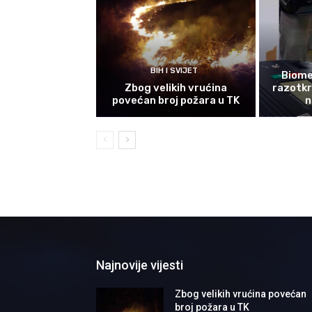
BIH I SVIJET
Biomet
Zbog velikih vrućina
razotkri
povećan broj požara u TK
n
Najnovije vijesti
Zbog velikih vrućina povećan
broj požara u TK