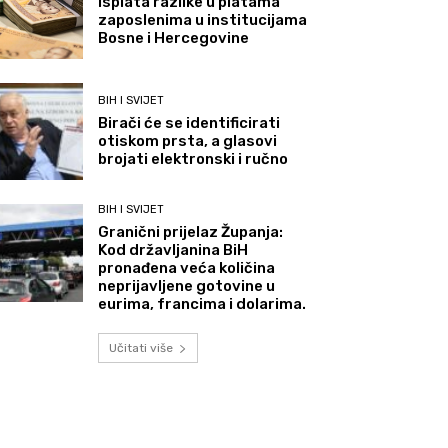
Isplata razlike u platama
zaposlenima u institucijama
Bosne i Hercegovine
BIH I SVIJET
Birači će se identificirati
otiskom prsta, a glasovi
brojati elektronski i ručno
BIH I SVIJET
Granični prijelaz Županja:
Kod državljanina BiH
pronađena veća količina
neprijavljene gotovine u
eurima, francima i dolarima.
Učitati više