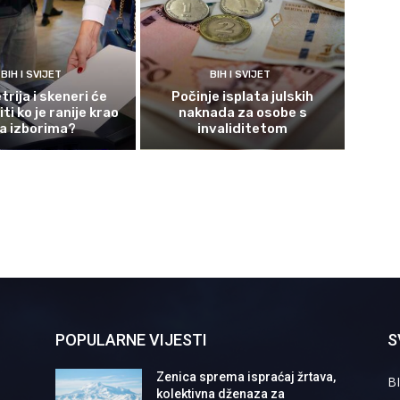
BIH I SVIJET
BIH I SVIJET
rija i skeneri će
Počinje isplata julskih
ti ko je ranije krao
naknada za osobe s
a izborima?
invaliditetom
POPULARNE VIJESTI
S
Zenica sprema ispraćaj žrtava,
BI
kolektivna dženaza za