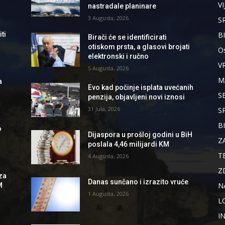
VI
nastradale planinare
3 Augusta, 2026
S
B
ti
Birači će se identificirati
otiskom prsta, a glasovi brojati
Os
elektronski i ručno
V
5 Augusta, 2026
M
a
Evo kad počinje isplata uvećanih
S
penzija, objavljeni novi iznosi
31 Jula, 2026
S
B
o
Dijaspora u prošloj godini u BiH
Z
poslala 4,46 milijardi KM
T
4 Augusta, 2026
Z
za
Danas sunčano i izrazito vruće
N
M
1 Augusta, 2026
L
I