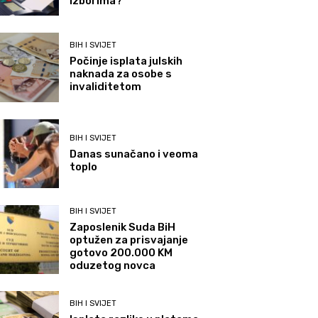
izborima?
BIH I SVIJET
Počinje isplata julskih
naknada za osobe s
invaliditetom
BIH I SVIJET
Danas sunačano i veoma
toplo
BIH I SVIJET
Zaposlenik Suda BiH
optužen za prisvajanje
gotovo 200.000 KM
oduzetog novca
BIH I SVIJET