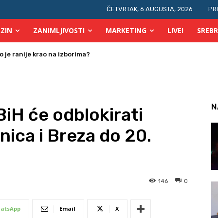
ČETVRTAK, 6 AUGUSTA, 2026
PR
ZIN
ZANIMLJIVOSTI
MARKETING
LIVE!
SREBR
 osobe s invaliditetom
N
iH će odblokirati
nica i Breza do 20.
146
0
atsApp
Email
X