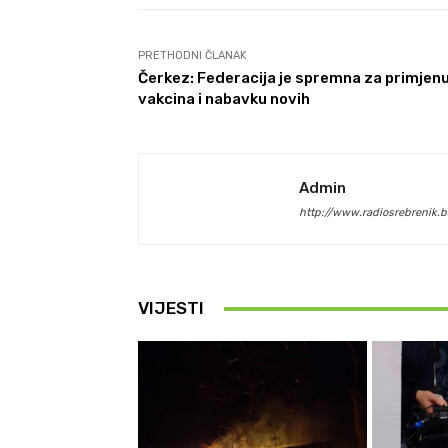
PRETHODNI ČLANAK
Čerkez: Federacija je spremna za primjen
vakcina i nabavku novih
Admin
http://www.radiosrebrenik.b
VIJESTI