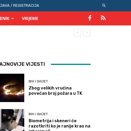
IJAVA / REGISTRACIJA
ENIK
VRIJEME
AJNOVIJE VIJESTI
BIH I SVIJET
Zbog velikih vrućina
povećan broj požara u TK
BIH I SVIJET
Biometrija i skeneri će
razotkriti ko je ranije krao na