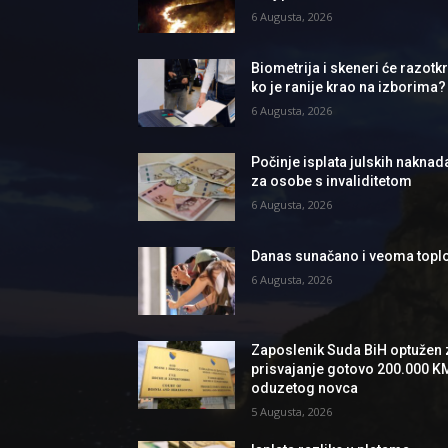
6 Augusta, 2026
Biometrija i skeneri će razotkri
ko je ranije krao na izborima?
6 Augusta, 2026
Počinje isplata julskih naknad
za osobe s invaliditetom
6 Augusta, 2026
Danas sunačano i veoma topl
6 Augusta, 2026
Zaposlenik Suda BiH optužen 
prisvajanje gotovo 200.000 K
oduzetog novca
5 Augusta, 2026