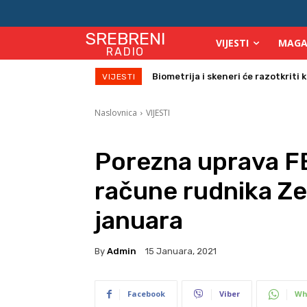
SREBRENI
VIJESTI
MAGA
RADIO
Počinje isplata julskih naknada za
VIJESTI
Naslovnica
VIJESTI
Porezna uprava FB
račune rudnika Ze
januara
By
Admin
15 Januara, 2021
Facebook
Viber
Wh