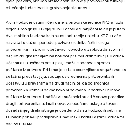
djelo prevara, prinuda prema osobi koja vrši pravosudnu funkciju,
oštećenje tuđe stvari i ugrožavanje sigurnosti.
Aldin Hodžić je osumnjičen da je iz pritvorske jednice KPZ-a Tuzla
organizirao grupu u kojoj su bili i ostali osumnjičeni te da je putem
dva mobilna telefona koja su mu oni ranije unijeli u KPZ, u više
navrata i u dužem periodu pozivao srodnike četiri druga
pritvorenika i lažno im obećavao i dovodio u zabludu da svojim ili
nečijim drugim uticajem na nosioce pravosudnih funkcija ili druge
učesnike u krivičnom postupku, može ishodovati njihovo
puštanje iz pritvora. Pri tome je ostale osumnjičene angažovao da
se lažno predstavljaju, sastaju sa srodnicima pritvorenika ili
učestvuju u prevarama na drugi način, te da od srodnika
pritvorenika uzimaju novac kako bi navodno ishodovali njihovo
puštanje iz pritvora. Hodžićevi saučesnici su od članova porodice
drugih pritvorenika uzimali novac za obećane usluge a tokom
dosadašnjeg dijela istrage je utvrđeno da su Hodžiću ili sebi na
taj način pribavili protivpravnu imovinsku korist i oštetili druge za
oko 36.000 KM.