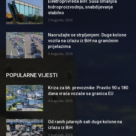
Elektroprivreda BiH: Suša smanjila
hidroproizvodnju, snabdijevanje
stabilno
5 Augusta, 2026
Naoružajte se strpljenjem: Duge kolone
vozila na izlazu iz BiH na graničnim
prijelazima
5 Augusta, 2026
POPULARNE VIJESTI
Kriza za bh. prevoznike: Pravilo 90 u 180
dana vraća vozače sa granica EU
4 Augusta, 2026
Od ranih jutarnjih sati duge kolone na
izlazu iz BiH
4 Augusta, 2026