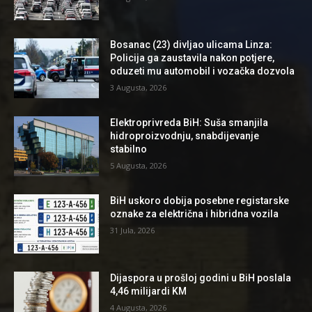
Bosanac (23) divljao ulicama Linza:
Policija ga zaustavila nakon potjere,
oduzeti mu automobil i vozačka dozvola
3 Augusta, 2026
Elektroprivreda BiH: Suša smanjila
hidroproizvodnju, snabdijevanje
stabilno
5 Augusta, 2026
BiH uskoro dobija posebne registarske
oznake za električna i hibridna vozila
31 Jula, 2026
Dijaspora u prošloj godini u BiH poslala
4,46 milijardi KM
4 Augusta, 2026