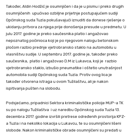
Također, Aldin Hodžić je osumnjičen i da je u pismu i preko drugih
osumnjičenih upućivao ozbiljne prijetnje postupajućem sudiji
Općinskog suda Tuzla pokušavajući iznuditi da donese rješenje o
ukidanju pritvora za njega prije donošenja presude u predmetu. U
julu 2017. godine je preko saučesnika platio i angažovao
nepoznatog počinioca koji je po njegovom nalogu betonskom
pločom razbio prednje vjetrobransko staklo na automobilu u
vlasništvu sudije. U septembru 2017. godine je, također preko
saučesnika, platio i angažovao D.M iz Lukavca, koji je razbio
vjetrobransko staklo, izbušio pneumatike i oštetio unutrašnjost
automobila sudiji Općinskog suda Tuzla. Protiv ovog lica je
također otvorena istraga u ovom Tužilaštvu, ali je nakon
ispitivanja pušten na slobodu.
Podsjećamo, pripadnici Sektora kriminalističke policije MUP-a TK
su po nalogu Tužilaštva i uz naredbu Općinskog suda Tuzla 13.
decembra 2017. godine izvršili pretrese određenih prostorija KPZ-
a Tuzla i na nekoliko lokacija u Lukavcu, te su osumnjičeni lišeni
slobode. Nakon kriminalističke obrade osumnjičeni su predati u