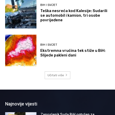
BIH I SVIJET
Teška nesreća kod Kalesije: Sudarili
se automobil i kamion, tri osobe
povrijeđene
BIH I SVIJET
Ekstremna vrućina tek stiže u BiH:
Slijede pakleni dani
Učitati više
Najnovije vijesti
Zaposlenik Suda BiH optužen za