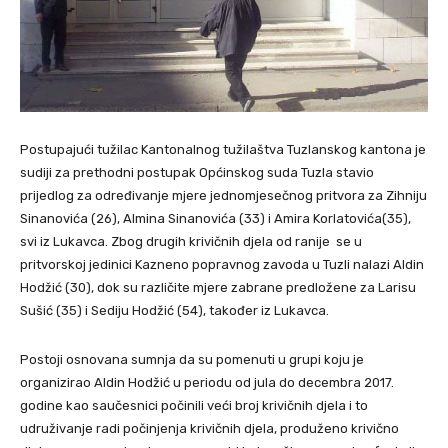
Postupajući tužilac Kantonalnog tužilaštva Tuzlanskog kantona je
sudiji za prethodni postupak Općinskog suda Tuzla stavio
prijedlog za određivanje mjere jednomjesečnog pritvora za Zihniju
Sinanovića (26), Almina Sinanovića (33) i Amira Korlatovića(35),
svi iz Lukavca. Zbog drugih krivičnih djela od ranije se u
pritvorskoj jedinici Kazneno popravnog zavoda u Tuzli nalazi Aldin
Hodžić (30), dok su različite mjere zabrane predložene za Larisu
Sušić (35) i Sediju Hodžić (54), također iz Lukavca.
Postoji osnovana sumnja da su pomenuti u grupi koju je
organizirao Aldin Hodžić u periodu od jula do decembra 2017.
godine kao saučesnici počinili veći broj krivičnih djela i to
udruživanje radi počinjenja krivičnih djela, produženo krivično