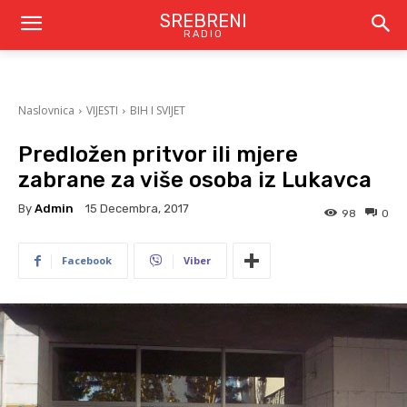
SREBRENI
RADIO
Naslovnica
VIJESTI
BIH I SVIJET
Predložen pritvor ili mjere
zabrane za više osoba iz Lukavca
By
Admin
15 Decembra, 2017
98
0
Facebook
Viber