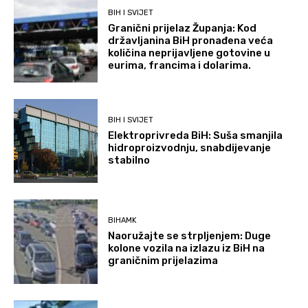
BIH I SVIJET
Granični prijelaz Županja: Kod
državljanina BiH pronađena veća
količina neprijavljene gotovine u
eurima, francima i dolarima.
BIH I SVIJET
Elektroprivreda BiH: Suša smanjila
hidroproizvodnju, snabdijevanje
stabilno
BIHAMK
Naoružajte se strpljenjem: Duge
kolone vozila na izlazu iz BiH na
graničnim prijelazima