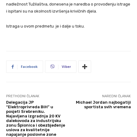
nadležnost Tužilaštva, donesena je naredba o provođenju istrage
i ispitani su na okolnosti izvršenja krivičnih djela.
Istraga u ovom predmetu je i dalje u toku.
Facebook
Viber
PRETHODNI ČLANAK
NAREDNI ČLANAK
Delegacija JP
Michael Jordan najbogatiji
“Elektroprivreda BiH” u
sportista svih vremena
posjeti Srebreniku.
Najavljena izgradnja 20 KV
dalekovoda za industrijsku
zonu Špionica i obezbjeđenje
uslova za kvalitetnije
napajanje poslovne zone