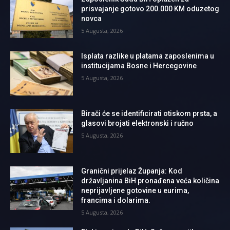
prisvajanje gotovo 200.000 KM oduzetog
novca
5 Augusta, 2026
Isplata razlike u platama zaposlenima u
institucijama Bosne i Hercegovine
5 Augusta, 2026
Birači će se identificirati otiskom prsta, a
glasovi brojati elektronski i ručno
5 Augusta, 2026
Granični prijelaz Županja: Kod
državljanina BiH pronađena veća količina
neprijavljene gotovine u eurima,
francima i dolarima.
5 Augusta, 2026