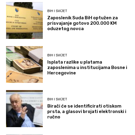
BIH I SVIJET
Zaposlenik Suda BiH optužen za
prisvajanje gotovo 200.000 KM
oduzetog novca
BIH I SVIJET
Isplata razlike u platama
zaposlenima u institucijama Bosne i
Hercegovine
BIH I SVIJET
Birači će se identificirati otiskom
prsta, a glasovi brojati elektronski i
ručno