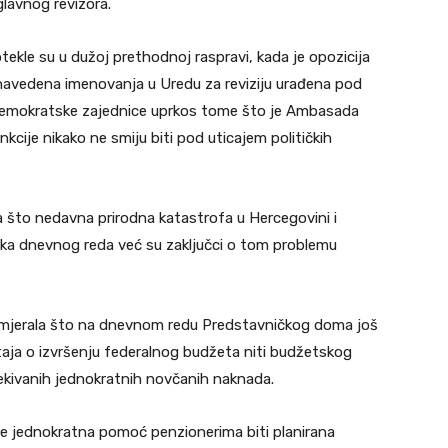
glavnog revizora.
ekle su u dužoj prethodnoj raspravi, kada je opozicija
, navedena imenovanja u Uredu za reviziju urađena pod
 demokratske zajednice uprkos tome što je Ambasada
kcije nikako ne smiju biti pod uticajem političkih
a što nedavna prirodna katastrofa u Hercegovini i
čka dnevnog reda već su zaključci o tom problemu
zamjerala što na dnevnom redu Predstavničkog doma još
aja o izvršenju federalnog budžeta niti budžetskog
ekivanih jednokratnih novčanih naknada.
će jednokratna pomoć penzionerima biti planirana