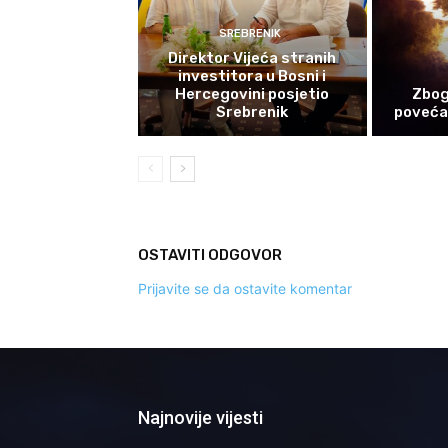
SREBRENIK
Direktor Vijeća stranih
investitora u Bosni i
Hercegovini posjetio
Zbog
Srebrenik
povećan
OSTAVITI ODGOVOR
Prijavite se da ostavite komentar
Najnovije vijesti