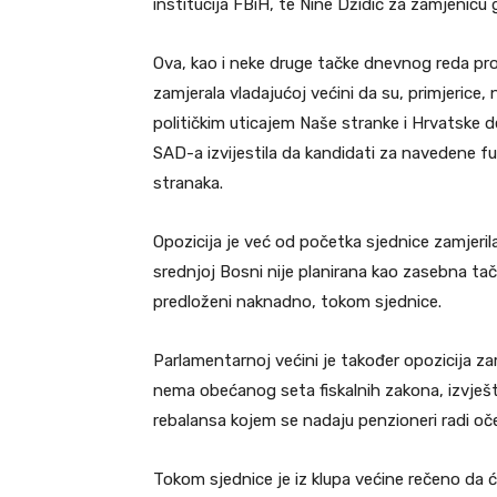
institucija FBiH, te Nine Džidić za zamjenicu 
Ova, kao i neke druge tačke dnevnog reda prot
zamjerala vladajućoj većini da su, primjerice
političkim uticajem Naše stranke i Hrvatske
SAD-a izvijestila da kandidati za navedene fun
stranaka.
Opozicija je već od početka sjednice zamjeril
srednjoj Bosni nije planirana kao zasebna ta
predloženi naknadno, tokom sjednice.
Parlamentarnoj većini je također opozicija 
nema obećanog seta fiskalnih zakona, izvješt
rebalansa kojem se nadaju penzioneri radi oč
Tokom sjednice je iz klupa većine rečeno da 