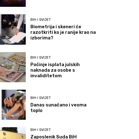
BIH I SVIJET
Biometrija i skeneri će
razotkriti ko je ranije krao na
izborima?
BIH I SVIJET
Počinje isplata julskih
naknada za osobe s
invaliditetom
BIH I SVIJET
Danas sunačano i veoma
toplo
BIH I SVIJET
Zaposlenik Suda BiH