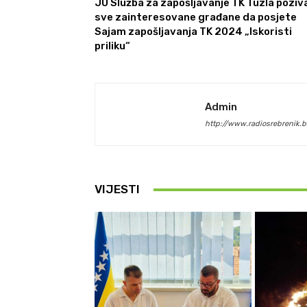
JU Služba za zapošljavanje TK Tuzla poziv
sve zainteresovane građane da posjete
Sajam zapošljavanja TK 2024 „Iskoristi
priliku“
Admin
http://www.radiosrebrenik.b
VIJESTI