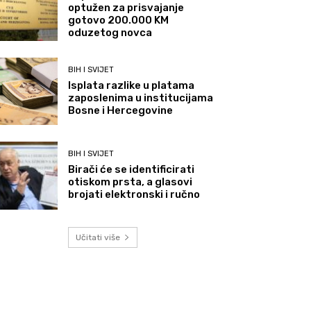
optužen za prisvajanje
gotovo 200.000 KM
oduzetog novca
BIH I SVIJET
Isplata razlike u platama
zaposlenima u institucijama
Bosne i Hercegovine
BIH I SVIJET
Birači će se identificirati
otiskom prsta, a glasovi
brojati elektronski i ručno
Učitati više