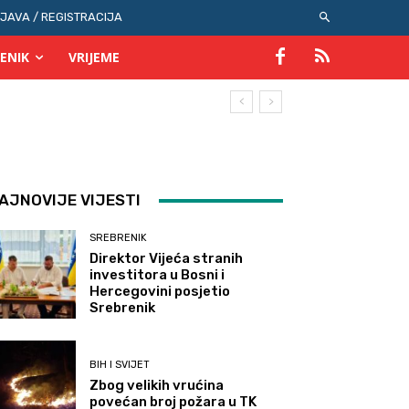
IJAVA / REGISTRACIJA
ENIK
VRIJEME
AJNOVIJE VIJESTI
SREBRENIK
Direktor Vijeća stranih
investitora u Bosni i
Hercegovini posjetio
Srebrenik
BIH I SVIJET
Zbog velikih vrućina
povećan broj požara u TK