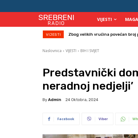
SREBRENI
VIJESTI
MAGA
RADIO
Biometrija i skeneri će razotkriti 
VIJESTI
Naslovnica
VIJESTI
BIH I SVIJET
Predstavnički dom
neradnoj nedjelji’
By
Admin
24 Oktobra, 2024
Facebook
Viber
Wh