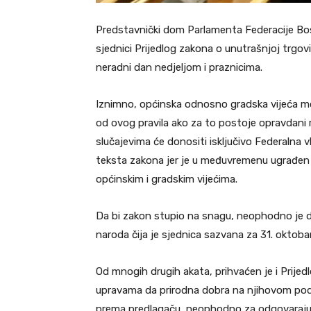
Predstavnički dom Parlamenta Federacije Bos
sjednici Prijedlog zakona o unutrašnjoj trgovi
neradni dan nedjeljom i praznicima.
Iznimno, općinska odnosno gradska vijeća mo
od ovog pravila ako za to postoje opravdani 
slučajevima će donositi isključivo Federalna 
teksta zakona jer je u međuvremenu ugrađe
općinskim i gradskim vijećima.
Da bi zakon stupio na snagu, neophodno je d
naroda čija je sjednica sazvana za 31. oktoba
Od mnogih drugih akata, prihvaćen je i Prijedl
upravama da prirodna dobra na njihovom pod
prema predlagaču, neophodno za odgovarajući 