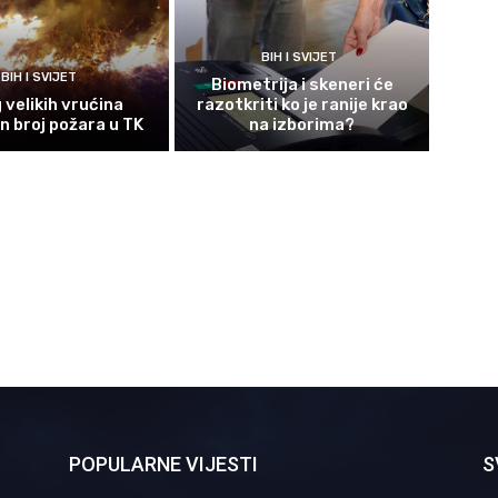
BIH I SVIJET
BIH I SVIJET
Biometrija i skeneri će
 velikih vrućina
razotkriti ko je ranije krao
 broj požara u TK
na izborima?
POPULARNE VIJESTI
S