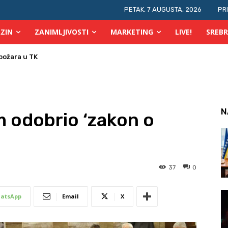
PETAK, 7 AUGUSTA, 2026
PR
ZIN
ZANIMLJIVOSTI
MARKETING
LIVE!
SREBR
ko je ranije krao na izborima?
N
 odobrio ‘zakon o
37
0
atsApp
Email
X