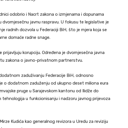
ednici odobrio i Nacrt zakona o izmjenama i dopunama
 dvomjesečnu javnu raspravu. U fokusu te legislative je
je radnih dozvola u Federaciji BiH, što je mjera koja se
arne domaće radne snage.
e prijavljuju korupciju. Određena je dvomjesečna javna
rtu zakona o javno-privatnom partnerstvu.
 o dodatnom zaduživanju Federacije BiH, odnosno
č je o dodatnom zaduženju od ukupno deset miliona eura
 tramvajske pruge u Sarajevskom kantonu od Ilidže do
h tehnologija u funkcionisanju i nadzoru javnog prijevoza
irze Kudića kao generalnog revizora u Uredu za reviziju