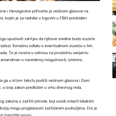
ne i Hercegovine prihvatio je većinom glasova na
ni, kojim je za radnike u trgovini u FBiH predviđen
gu upućivati zahtjev da njihove sredine budu izuzete
razlozi. Konačnu odluku o eventualnom izuzeću u tim
vlada. To je novina u odnosu na prvobitnu varijantu
n amandman o navedenoj mogućnosti, iznimno,
a ga u istom tekstu podrži većinom glasova i Dom
r, a ovaj zakon predložen u vrhu dnevnog reda.
og zakona o zaštiti prirode, koji uvodi ovlasti lokalnim
ručju mogu proglašavati zaštićenim područjima, što je
turistički razvoj.