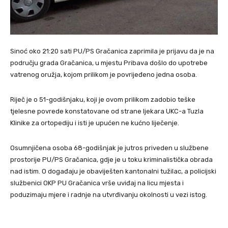
Sinoć oko 21:20 sati PU/PS Gračanica zaprimila je prijavu da je na
području grada Gračanica, u mjestu Pribava došlo do upotrebe
vatrenog oružja, kojom prilikom je povrijeđeno jedna osoba.
Riječ je o 51-godišnjaku, koji je ovom prilikom zadobio teške
tjelesne povrede konstatovane od strane ljekara UKC-a Tuzla
Klinike za ortopediju i isti je upućen ne kućno liječenje.
Osumnjičena osoba 68-godišnjak je jutros priveden u službene
prostorije PU/PS Gračanica, gdje je u toku kriminalistička obrada
nad istim. O događaju je obaviješten kantonalni tužilac, a policijski
službenici OKP PU Gračanica vrše uviđaj na licu mjesta i
poduzimaju mjere i radnje na utvrđivanju okolnosti u vezi istog.