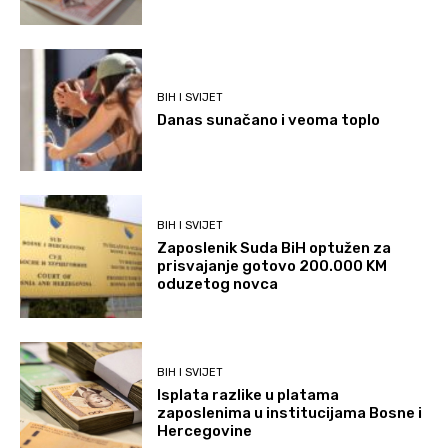
BIH I SVIJET
Danas sunačano i veoma toplo
BIH I SVIJET
Zaposlenik Suda BiH optužen za
prisvajanje gotovo 200.000 KM
oduzetog novca
BIH I SVIJET
Isplata razlike u platama
zaposlenima u institucijama Bosne i
Hercegovine