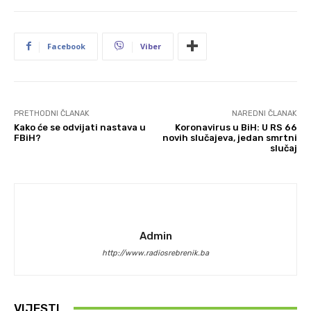
Facebook
Viber
PRETHODNI ČLANAK
NAREDNI ČLANAK
Kako će se odvijati nastava u
Koronavirus u BiH: U RS 66
FBiH?
novih slučajeva, jedan smrtni
slučaj
Admin
http://www.radiosrebrenik.ba
VIJESTI