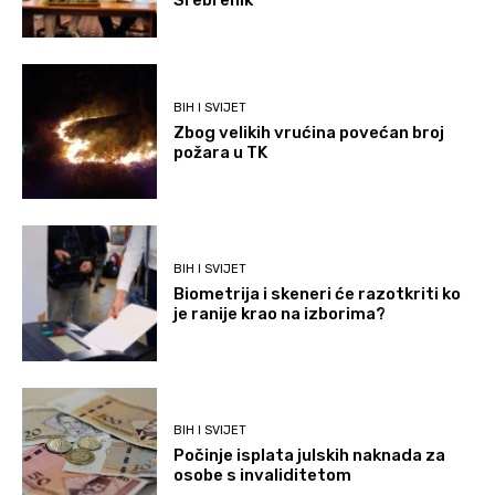
Srebrenik
BIH I SVIJET
Zbog velikih vrućina povećan broj
požara u TK
BIH I SVIJET
Biometrija i skeneri će razotkriti ko
je ranije krao na izborima?
BIH I SVIJET
Počinje isplata julskih naknada za
osobe s invaliditetom