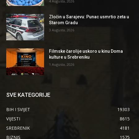
4 Augusta, 2026
Zločin u Sarajevu: Punac usmrtio zeta u
Starom Gradu
3 Augusta, 2026
Filmske čarolije uskoro u kinu Doma
kulture u Srebreniku
1 Augusta, 2026
SVE KATEGORIJE
BIH I SVIJET
19303
VIJESTI
8615
SREBRENIK
4181
BIZNIS
1575