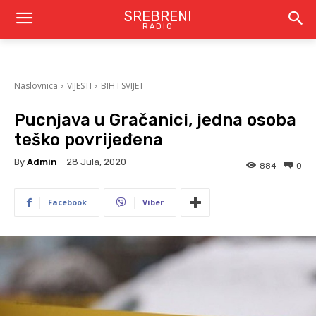
SREBRENI
RADIO
Naslovnica
VIJESTI
BIH I SVIJET
Pucnjava u Gračanici, jedna osoba
teško povrijeđena
By
Admin
28 Jula, 2020
884
0
Facebook
Viber