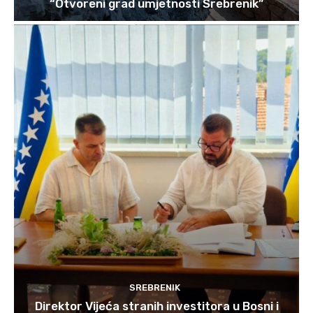
“Otvoreni grad umjetnosti Srebrenik”
SREBRENIK
Direktor Vijeća stranih investitora u Bosni i