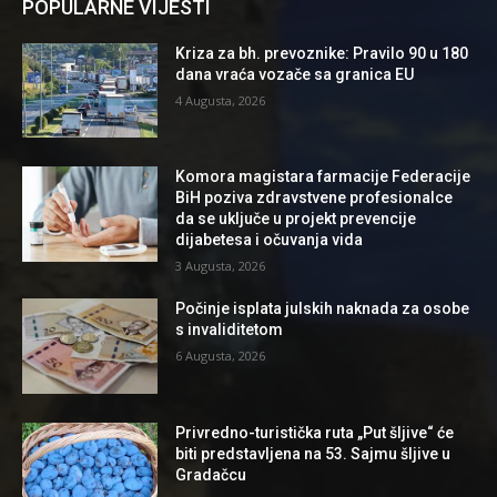
POPULARNE VIJESTI
Kriza za bh. prevoznike: Pravilo 90 u 180
dana vraća vozače sa granica EU
4 Augusta, 2026
Komora magistara farmacije Federacije
BiH poziva zdravstvene profesionalce
da se uključe u projekt prevencije
dijabetesa i očuvanja vida
3 Augusta, 2026
Počinje isplata julskih naknada za osobe
s invaliditetom
6 Augusta, 2026
Privredno-turistička ruta „Put šljive“ će
biti predstavljena na 53. Sajmu šljive u
Gradačcu