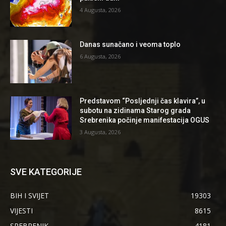
4 Augusta, 2026
Danas sunačano i veoma toplo
6 Augusta, 2026
Predstavom “Posljednji čas klavira”, u
subotu na zidinama Starog grada
Srebrenika počinje manifestacija OGUS
3 Augusta, 2026
SVE KATEGORIJE
BIH I SVIJET
19303
VIJESTI
8615
SREBRENIK
4181