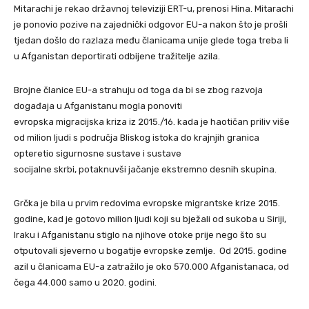
Mitarachi je rekao državnoj televiziji ERT-u, prenosi Hina. Mitarachi
je ponovio pozive na zajednički odgovor EU-a nakon što je prošli
tjedan došlo do razlaza među članicama unije glede toga treba li
u Afganistan deportirati odbijene tražitelje azila.
Brojne članice EU-a strahuju od toga da bi se zbog razvoja
događaja u Afganistanu mogla ponoviti
evropska migracijska kriza iz 2015./16. kada je haotičan priliv više
od milion ljudi s područja Bliskog istoka do krajnjih granica
opteretio sigurnosne sustave i sustave
socijalne skrbi, potaknuvši jačanje ekstremno desnih skupina.
Grčka je bila u prvim redovima evropske migrantske krize 2015.
godine, kad je gotovo milion ljudi koji su bježali od sukoba u Siriji,
Iraku i Afganistanu stiglo na njihove otoke prije nego što su
otputovali sjeverno u bogatije evropske zemlje. Od 2015. godine
azil u članicama EU-a zatražilo je oko 570.000 Afganistanaca, od
čega 44.000 samo u 2020. godini.