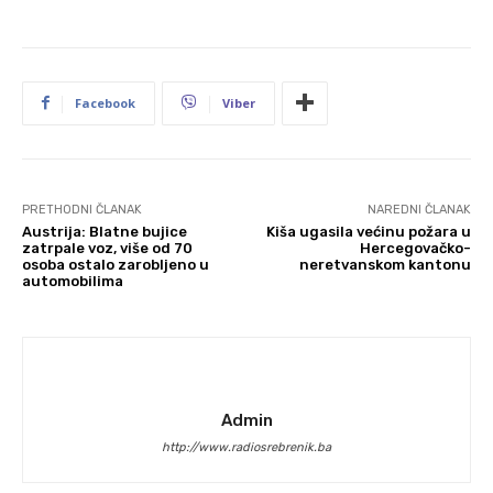
Facebook
Viber
PRETHODNI ČLANAK
NAREDNI ČLANAK
Austrija: Blatne bujice
Kiša ugasila većinu požara u
zatrpale voz, više od 70
Hercegovačko-
osoba ostalo zarobljeno u
neretvanskom kantonu
automobilima
Admin
http://www.radiosrebrenik.ba