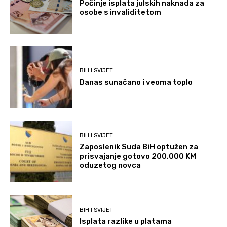
Počinje isplata julskih naknada za
osobe s invaliditetom
BIH I SVIJET
Danas sunačano i veoma toplo
BIH I SVIJET
Zaposlenik Suda BiH optužen za
prisvajanje gotovo 200.000 KM
oduzetog novca
BIH I SVIJET
Isplata razlike u platama