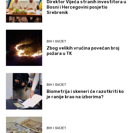
Direktor Vijeća stranih investitora u
Bosni i Hercegovini posjetio
Srebrenik
BIH I SVIJET
Zbog velikih vrućina povećan broj
požara u TK
BIH I SVIJET
Biometrija i skeneri će razotkriti ko
je ranije krao na izborima?
BIH I SVIJET