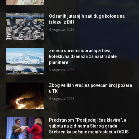
Od ranih jutarnjih sati duge kolone na
izlazu iz BiH
4 Augusta, 2026
Zenica sprema ispraćaj žrtava,
kolektivna dženaza za nastradale
planinare
3 Augusta, 2026
Zbog velikih vrućina povećan broj požara
u TK
6 Augusta, 2026
Predstavom “Posljednji čas klavira”, u
subotu na zidinama Starog grada
Srebrenika počinje manifestacija OGUS