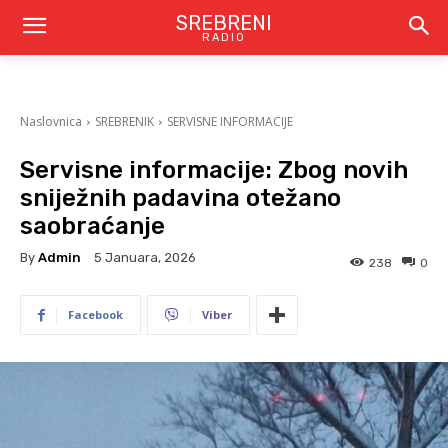
SREBRENI
RADIO
Naslovnica
SREBRENIK
SERVISNE INFORMACIJE
Servisne informacije: Zbog novih
sniježnih padavina otežano
saobraćanje
By
Admin
5 Januara, 2026
238
0
Facebook
Viber