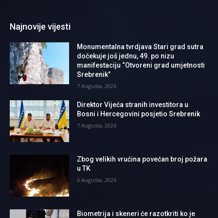
Najnovije vijesti
Monumentalna tvrdjava Stari grad sutra
dočekuje još jednu, 49. po nizu
manifestaciju “Otvoreni grad umjetnosti
Srebrenik”
7 Augusta, 2026
Direktor Vijeća stranih investitora u
Bosni i Hercegovini posjetio Srebrenik
7 Augusta, 2026
Zbog velikih vrućina povećan broj požara
u TK
6 Augusta, 2026
Biometrija i skeneri će razotkriti ko je