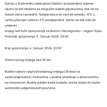
Danas u Srebreniku očekujemo hladno i promjenljivo vrijeme.
Ujutro će biti oblačno sa mogućim slabim pljuskovima, dok će se
tokom dana razvedriti. Temperatura će varirati između -4°C u
ranim jutarnjim satima i 1°C poslijepodne. Vjetar će biti slab do
umjeren.
Snijeg-led žuto Upozorenje za Bosnu i Hercegovinu – region Tuzla
Početak upozorenja: 5. Januar 2026. 23:00
Kraj upozorenja: 6. Januar 2026. 22:59
Visina novog snijega oko 10 cm-
Budite svjesni rasprostranjenog snijega i/ili leda na
saobraćajnicama i trotoarima. Lokalne smetenje u aktivnostima
na otvorenom. Budite pažljivi kada hodate, vozite biciklo ili vozite
automobil uslijed klizavih površina.