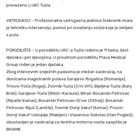
prevezeno u UKC Tuzla.
VATROGASCI – Profesionalna vatrogasna jedinica Srebrenik imala
je tehničku intervenciju, pomoć pri izvlačenju vozila koje je sletjelo
s puta.
PORODILIŠTE – U porodilištu UKC-a Tuzla rođeno je 11 beba, šest
dječaka i pet djevojčica. U privatnom porodilištu Plava Medical
Group rođen je jedan dječaka.
Zbog intenzivnih sniježnih padavina je otežan saobraćaj, na
dionicama magistralnih puteva Sarajevo-Rogatica (Romanija),
Trnovo-Foča (Rogoj), Zvornik-Tuzla (Crni Vrh), Bijeljina-Tuzla (Banj
Brdo), Sarajevo-Tuzla (Nišići i Karaula), Bihać-Bosanski Petrovac
(Ripački klanac), Bosanski Petrovac-Drvar (Oštrelj), Bosanski
Petrovac-Ključ (Lanište), Travnik-Donji Vakuf (Komar), Prozor-
Gornji Vakuf-Uskoplje (Makljen) i Vlasenica-Sokolac (Han Pogled),
obustavljen je saobraćaj za teretna motorna vozila saopštio je
BIHAMK.