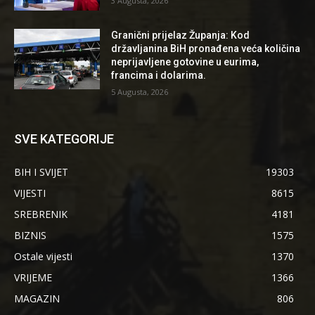
3 Augusta, 2026
Granični prijelaz Županja: Kod
državljanina BiH pronađena veća količina
neprijavljene gotovine u eurima,
francima i dolarima.
5 Augusta, 2026
SVE KATEGORIJE
BIH I SVIJET
19303
VIJESTI
8615
SREBRENIK
4181
BIZNIS
1575
Ostale vijesti
1370
VRIJEME
1366
MAGAZIN
806