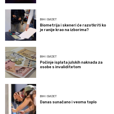
BIH I SVIJET
Biometrija i skeneri će razotkriti ko
je ranije krao na izborima?
BIH I SVIJET
Počinje isplata julskih naknada za
osobe s invaliditetom
BIH I SVIJET
Danas sunačano i veoma toplo