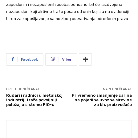
zaposlenih i nezaposlenih osoba, odnosno, bit će razdvojena
nezaposleni koji aktivno traže posao od onih koji su na evidenciji
biroa za zapošljavanje samo zbog ostvarivanja određenih prava.
Facebook
Viber
PRETHODNI ČLANAK
NAREDNI ČLANAK
Rudari i radnici u metalskoj
Privremeno smanjenje carina
industriji traže povoljniji
na pojedine uvozne sirovine
položaj u sistemu PIO-u
za bh. proizvođače