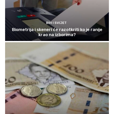
BIH I SVIJET
Biometrija i skeneri će razotkriti ko je ranije
krao na izborima?