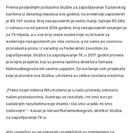
Prema posljednjim podacima Službe za zapošljavanje Tuzlanskog
kantona iz desetog mjeseca ove godine, na evidenciji zaposlenih
je 85.769 osoba. Broj nezaposlenih je nešto manji, tačnije 85.286.
U odnosu na isti period 2016.godine, broj nezaposlenih smanjen je
za 76 hiljada, a u ove broj ulaze osobe koje su brisane sa
evidencija nezaposlenih po više osnova, a ne samo po osonovu
pronalaska posla. U saradnji sa Federalnim zavodom za
zapošljavanje, Služba za zapošljavanje TK, u 2017. godini provela
je brojne projekte, koji su prema riječima direktora Senada
Mahmudbegovića bili veoma uspješni. Za izvršenje svih projekata
koje je provela ova Služba, utrošena su velika novčana sredstva.
„Preko osam miliona KM utrošeno je u našu privredu odnosno
našim poslodavcima. Sumiraju se rezultati, i mi smo evo po
sadašnjim rezultatima koje imamo i šta smo uradili, mi smo
zadovoljni.“ – kazao je Senad Muhamedbegović, diretkor Službe
za zapošljavanje TK-a.
Vrlo uspješno su se pokazali i projekti koji su namijenjeni za