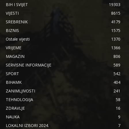
BIH I SVIJET
19303
VIJESTI
8615
SREBRENIK
4179
BIZNIS
1575
Ostale vijesti
1370
VRIJEME
1366
MAGAZIN
806
SERVISNE INFORMACIJE
589
SPORT
542
BIHAMK
404
ZANIMLJIVOSTI
241
TEHNOLOGIJA
58
ZDRAVLJE
16
NAUKA
9
LOKALNI IZBORI 2024.
7