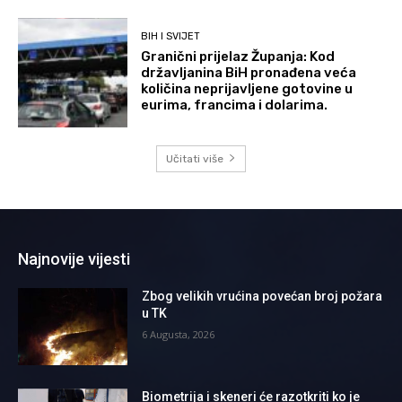
BIH I SVIJET
Granični prijelaz Županja: Kod
državljanina BiH pronađena veća
količina neprijavljene gotovine u
eurima, francima i dolarima.
Učitati više
Najnovije vijesti
Zbog velikih vrućina povećan broj požara
u TK
6 Augusta, 2026
Biometrija i skeneri će razotkriti ko je