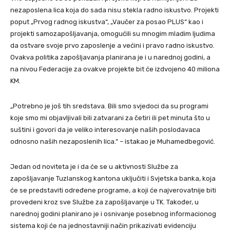
nezaposlena lica koja do sada nisu stekla radno iskustvo. Projekti
poput „Prvog radnog iskustva“, „Vaučer za posao PLUS“ kao i
projekti samozapošljavanja, omogućili su mnogim mladim ljudima
da ostvare svoje prvo zaposlenje a većini i pravo radno iskustvo.
Ovakva politika zapošljavanja planirana je i u narednoj godini, a
na nivou Federacije za ovakve projekte bit će izdvojeno 40 miliona
KM.
„Potrebno je još tih sredstava. Bili smo svjedoci da su programi
koje smo mi objavljivali bili zatvarani za četiri ili pet minuta što u
suštini i govori da je veliko interesovanje naših poslodavaca
odnosno naših nezaposlenih lica.“ – istakao je Muhamedbegović.
Jedan od noviteta je i da će se u aktivnosti Službe za
zapošljavanje Tuzlanskog kantona uključiti i Svjetska banka, koja
će se predstaviti određene programe, a koji će najverovatnije biti
provedeni kroz sve Službe za zapošljavanje u TK. Također, u
narednoj godini planirano je i osnivanje posebnog informacionog
sistema koji će na jednostavniji način prikazivati evidenciju