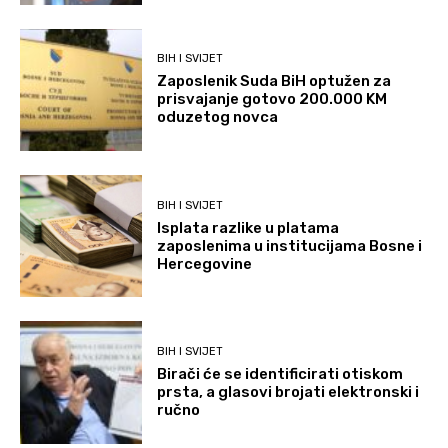
BIH I SVIJET
Zaposlenik Suda BiH optužen za
prisvajanje gotovo 200.000 KM
oduzetog novca
BIH I SVIJET
Isplata razlike u platama
zaposlenima u institucijama Bosne i
Hercegovine
BIH I SVIJET
Birači će se identificirati otiskom
prsta, a glasovi brojati elektronski i
ručno