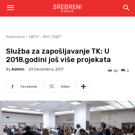
SREBRENI
RADIO
Naslovnica
VIJESTI
BIH I SVIJET
Služba za zapošljavanje TK: U
2018.godini još više projekata
By
Admin
23 Decembra, 2017
82
0
Facebook
Viber