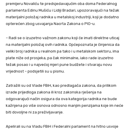
premijeru Novaliću te predsjedavajućim oba doma Federalnog
parlamenta Edinu Mušiću i Lidiji Bradari, upozoravajući na težak
materijalni položaj radnika u metalskoj industriji, koji je dodatno
opterećen zbog usvajanja Nacrta Zakona o PIO-u.
– Radi se o izuzetno važnom zakonu koji će imati direktne uticaj
na materijalni položaj ovih radnika. Općepoznata je činjenica da
veliki broj radnika u realnom pa tako i u metalskom sektoru, ima
plate niže od prosjeka, pa čak minimalne, iako rade izuzetno
težak posao i u najvećoj mjeri pune budžete i stvaraju novu
vrijednost – podsjetili su u pismu.
Zatražili su od Vlade FBiH, kao predlagača zakona, da prilikom
izrade prijedloga zakona ili kroz zakonska rješenja na
odgovarajući način osigura da ova kategorija radnika ne bude
kažnjena po više osnova odnosno manjim penzijama koje im neće
biti dovoljne ni za preživljavanje.
Apelirali su na Vladu FBiH i Federalni parlament na hitno usvoje