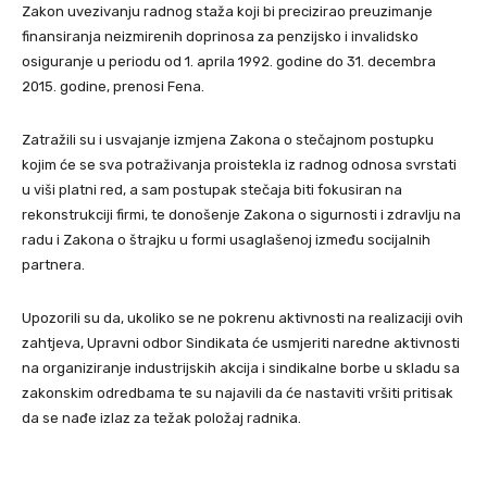
Zakon uvezivanju radnog staža koji bi precizirao preuzimanje
finansiranja neizmirenih doprinosa za penzijsko i invalidsko
osiguranje u periodu od 1. aprila 1992. godine do 31. decembra
2015. godine, prenosi Fena.
Zatražili su i usvajanje izmjena Zakona o stečajnom postupku
kojim će se sva potraživanja proistekla iz radnog odnosa svrstati
u viši platni red, a sam postupak stečaja biti fokusiran na
rekonstrukciji firmi, te donošenje Zakona o sigurnosti i zdravlju na
radu i Zakona o štrajku u formi usaglašenoj između socijalnih
partnera.
Upozorili su da, ukoliko se ne pokrenu aktivnosti na realizaciji ovih
zahtjeva, Upravni odbor Sindikata će usmjeriti naredne aktivnosti
na organiziranje industrijskih akcija i sindikalne borbe u skladu sa
zakonskim odredbama te su najavili da će nastaviti vršiti pritisak
da se nađe izlaz za težak položaj radnika.