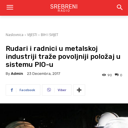
SREBRENI
RADIO
Naslovnica
VIJESTI
BIH I SVIJET
Rudari i radnici u metalskoj
industriji traže povoljniji položaj u
sistemu PIO-u
By
Admin
23 Decembra, 2017
90
0
Facebook
Viber