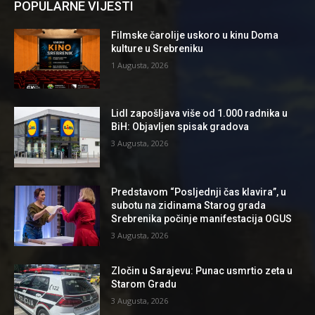
POPULARNE VIJESTI
Filmske čarolije uskoro u kinu Doma
kulture u Srebreniku
1 Augusta, 2026
Lidl zapošljava više od 1.000 radnika u
BiH: Objavljen spisak gradova
3 Augusta, 2026
Predstavom “Posljednji čas klavira”, u
subotu na zidinama Starog grada
Srebrenika počinje manifestacija OGUS
3 Augusta, 2026
Zločin u Sarajevu: Punac usmrtio zeta u
Starom Gradu
3 Augusta, 2026