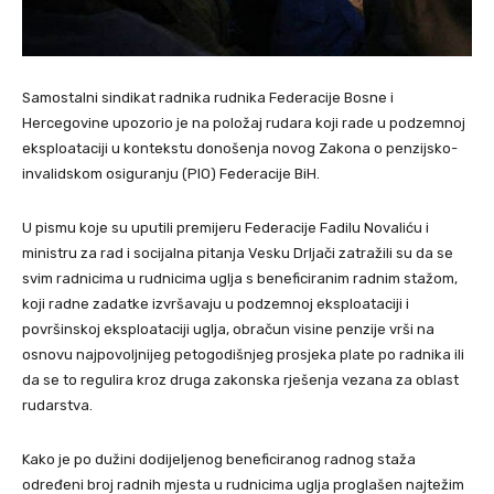
Samostalni sindikat radnika rudnika Federacije Bosne i
Hercegovine upozorio je na položaj rudara koji rade u podzemnoj
eksploataciji u kontekstu donošenja novog Zakona o penzijsko-
invalidskom osiguranju (PIO) Federacije BiH.
U pismu koje su uputili premijeru Federacije Fadilu Novaliću i
ministru za rad i socijalna pitanja Vesku Drljači zatražili su da se
svim radnicima u rudnicima uglja s beneficiranim radnim stažom,
koji radne zadatke izvršavaju u podzemnoj eksploataciji i
površinskoj eksploataciji uglja, obračun visine penzije vrši na
osnovu najpovoljnijeg petogodišnjeg prosjeka plate po radnika ili
da se to regulira kroz druga zakonska rješenja vezana za oblast
rudarstva.
Kako je po dužini dodijeljenog beneficiranog radnog staža
određeni broj radnih mjesta u rudnicima uglja proglašen najtežim