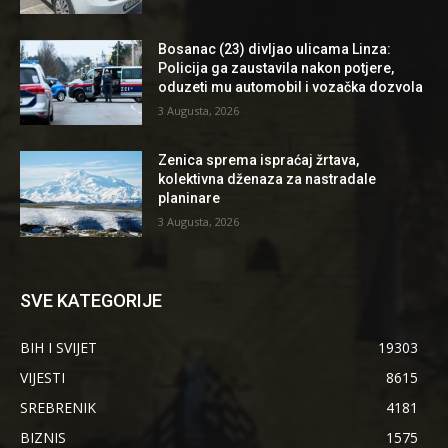
Bosanac (23) divljao ulicama Linza:
Policija ga zaustavila nakon potjere,
oduzeti mu automobil i vozačka dozvola
3 Augusta, 2026
Zenica sprema ispraćaj žrtava,
kolektivna dženaza za nastradale
planinare
3 Augusta, 2026
SVE KATEGORIJE
BIH I SVIJET
19303
VIJESTI
8615
SREBRENIK
4181
BIZNIS
1575