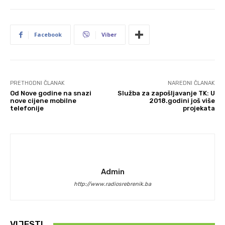
Facebook
Viber
PRETHODNI ČLANAK
NAREDNI ČLANAK
Od Nove godine na snazi
Služba za zapošljavanje TK: U
nove cijene mobilne
2018.godini još više
telefonije
projekata
Admin
http://www.radiosrebrenik.ba
VIJESTI