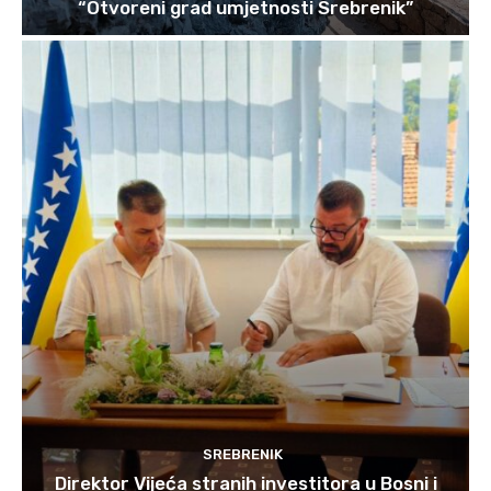
“Otvoreni grad umjetnosti Srebrenik”
SREBRENIK
Direktor Vijeća stranih investitora u Bosni i