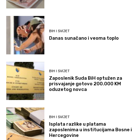
BIH I SVIJET
Danas sunačano i veoma toplo
BIH I SVIJET
Zaposlenik Suda BiH optužen za
prisvajanje gotovo 200.000 KM
oduzetog novca
BIH I SVIJET
Isplata razlike u platama
zaposlenima u institucijama Bosne i
Hercegovine