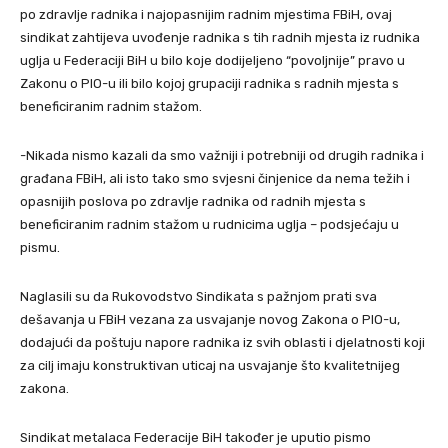
po zdravlje radnika i najopasnijim radnim mjestima FBiH, ovaj
sindikat zahtijeva uvođenje radnika s tih radnih mjesta iz rudnika
uglja u Federaciji BiH u bilo koje dodijeljeno “povoljnije” pravo u
Zakonu o PIO-u ili bilo kojoj grupaciji radnika s radnih mjesta s
beneficiranim radnim stažom.
-Nikada nismo kazali da smo važniji i potrebniji od drugih radnika i
građana FBiH, ali isto tako smo svjesni činjenice da nema težih i
opasnijih poslova po zdravlje radnika od radnih mjesta s
beneficiranim radnim stažom u rudnicima uglja – podsjećaju u
pismu.
Naglasili su da Rukovodstvo Sindikata s pažnjom prati sva
dešavanja u FBiH vezana za usvajanje novog Zakona o PIO-u,
dodajući da poštuju napore radnika iz svih oblasti i djelatnosti koji
za cilj imaju konstruktivan uticaj na usvajanje što kvalitetnijeg
zakona.
Sindikat metalaca Federacije BiH također je uputio pismo