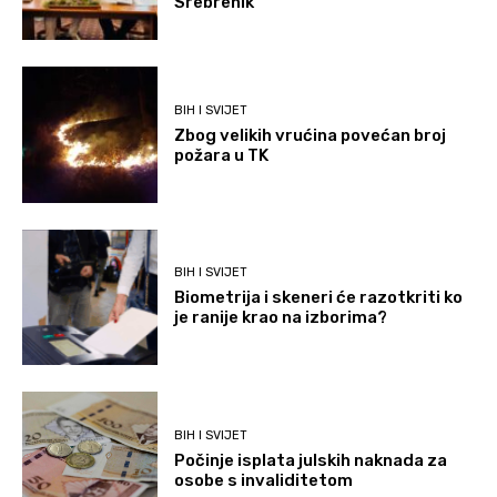
Srebrenik
BIH I SVIJET
Zbog velikih vrućina povećan broj
požara u TK
BIH I SVIJET
Biometrija i skeneri će razotkriti ko
je ranije krao na izborima?
BIH I SVIJET
Počinje isplata julskih naknada za
osobe s invaliditetom