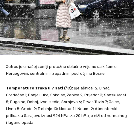
Jutros je u našoj zemlji pretežno oblačno vrijeme sa kišom u
Hercegovini, centralnim i zapadnim područjima Bosne.
Temperature zraka u 7 sati (°C):
Bjelašnica -2; Bihać,
Gradačac 1; Banja Luka, Sokolac, Zenica 2; Prijedor 3; Sanski Most
5; Bugojno, Doboj, Ivan-sedlo, Sarajevo 6; Drvar, Tuzla 7; Jajce,
Livno 8; Grude 9; Trebinje 10; Mostar 11; Neum 12; Atmosferski
pritisak u Sarajevu iznosi 924 hPa, za 20 hPa je niži od normalnog
i lagano opada.