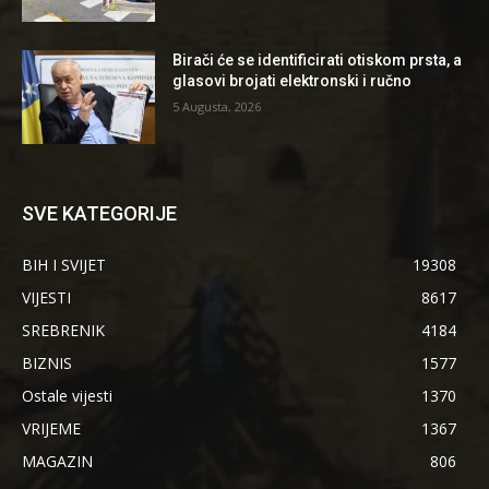
Birači će se identificirati otiskom prsta, a
glasovi brojati elektronski i ručno
5 Augusta, 2026
SVE KATEGORIJE
BIH I SVIJET
19308
VIJESTI
8617
SREBRENIK
4184
BIZNIS
1577
Ostale vijesti
1370
VRIJEME
1367
MAGAZIN
806