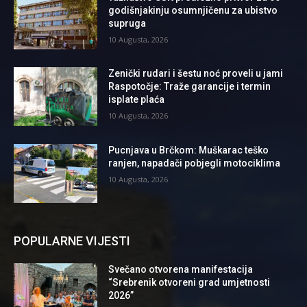
godišnjakinju osumnjičenu za ubistvo
supruga
10 Augusta, 2026
Zenički rudari i šestu noć proveli u jami
Raspotočje: Traže garancije i termin
isplate plaća
10 Augusta, 2026
Pucnjava u Brčkom: Muškarac teško
ranjen, napadači pobjegli motociklima
10 Augusta, 2026
POPULARNE VIJESTI
Svečano otvorena manifestacija
“Srebrenik otvoreni grad umjetnosti
2026”