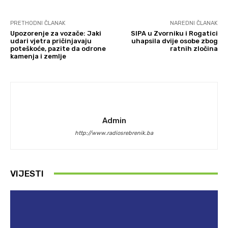
PRETHODNI ČLANAK
NAREDNI ČLANAK
Upozorenje za vozače: Jaki
SIPA u Zvorniku i Rogatici
udari vjetra pričinjavaju
uhapsila dvije osobe zbog
poteškoće, pazite da odrone
ratnih zločina
kamenja i zemlje
Admin
http://www.radiosrebrenik.ba
VIJESTI