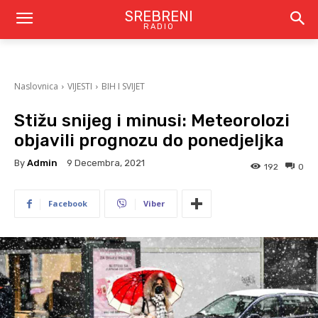
SREBRENI
RADIO
Naslovnica
VIJESTI
BIH I SVIJET
Stižu snijeg i minusi: Meteorolozi
objavili prognozu do ponedjeljka
By
Admin
9 Decembra, 2021
192
0
Facebook
Viber