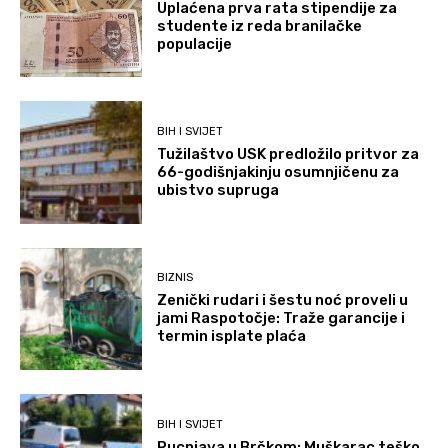
Uplaćena prva rata stipendije za
studente iz reda branilačke
populacije
BIH I SVIJET
Tužilaštvo USK predložilo pritvor za
66-godišnjakinju osumnjičenu za
ubistvo supruga
BIZNIS
Zenički rudari i šestu noć proveli u
jami Raspotočje: Traže garancije i
termin isplate plaća
BIH I SVIJET
Pucnjava u Brčkom: Muškarac teško