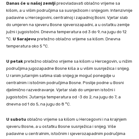
Danas će u našoj zemlji
preovladavati oblačno vrijeme sa
kišom, a u višim područjima sa susnježicom i snijegom. Intenzivnije
padavine u Hercegovini, centralnoj i zapadnoj Bosni. Vjetar slab
do umjeren na sjeveru Bosne sjeverozapadni, a u ostatku zemlje
južni i jugoistočni. Dnevna temperatura od 3 do 9, na jugu do 12
°C.
U Sarajevu
pretežno oblačno vrijeme sa kišom. Dnevna
temperatura oko 5 °C.
U petak
pretežno oblačno vrijeme sa kišom u Hercegovin, u nižim
područjima jugozapadne Bosne kiša a u višim susnježica i snijeg.
U ranim jutarnjim satima slab snijeg je moguć ponegdje u
centralnim i istočnim područjima Bosne. Poslije podne u Bosni
djelimično razvedravanje. Vjetar slab do umjeren istočni i
jugoistočni. Jutarnja temperatura od -3 do 2, na jugu do 7, a
dnevna od 1 do 5, na jugu do 8 °C.
U subotu
oblačno vrijeme sa kišom u Hercegovni i na krajnjem
sjeveru Bosne, a u ostatku Bosne susnježica i snijeg. Više
padavine u centralnim, istočnim i sjeverozapadnim područjima