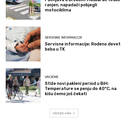
ranjen, napadači pobjegli
motociklima
SERVISNE INFORMACIJE
Servisne informacije: Rođeno devet
beba u TK
VRIJEME
Stiže novi pakleni period u BiH:
Temperature se penju do 40°C, na
kišu ćemo još čekati
Učitati više