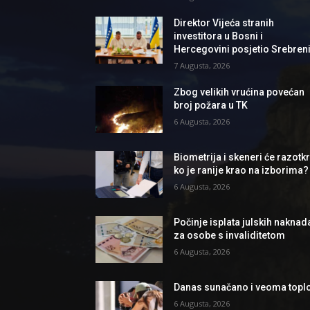
Direktor Vijeća stranih
investitora u Bosni i
Hercegovini posjetio Srebren
7 Augusta, 2026
Zbog velikih vrućina povećan
broj požara u TK
6 Augusta, 2026
Biometrija i skeneri će razotkri
ko je ranije krao na izborima?
6 Augusta, 2026
Počinje isplata julskih naknad
za osobe s invaliditetom
6 Augusta, 2026
Danas sunačano i veoma topl
6 Augusta, 2026