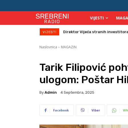
SREBRENI
VIJESTI
MAGA
RADIO
Zbog velikih vrućina povećan broj
VIJESTI
Naslovnica
MAGAZIN
Tarik Filipović po
ulogom: Poštar Hil
By
Admin
4 Septembra, 2025
Facebook
Viber
Wh