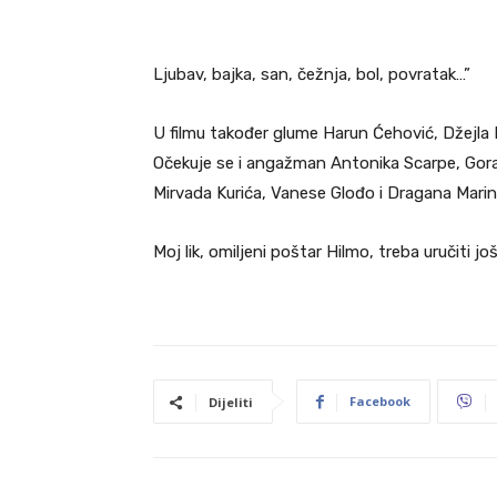
Ljubav, bajka, san, čežnja, bol, povratak…”
U filmu također glume Harun Ćehović, Džejla R
Očekuje se i angažman Antonika Scarpe, Gora
Mirvada Kurića, Vanese Glođo i Dragana Mari
Moj lik, omiljeni poštar Hilmo, treba uručiti 
Facebook
Dijeliti