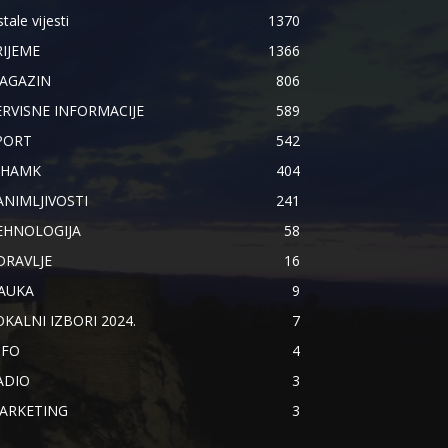
tale vijesti
1370
RIJEME
1366
AGAZIN
806
ERVISNE INFORMACIJE
589
PORT
542
IHAMK
404
ANIMLJIVOSTI
241
EHNOLOGIJA
58
DRAVLJE
16
AUKA
9
OKALNI IZBORI 2024.
7
NFO
4
ADIO
3
ARKETING
3