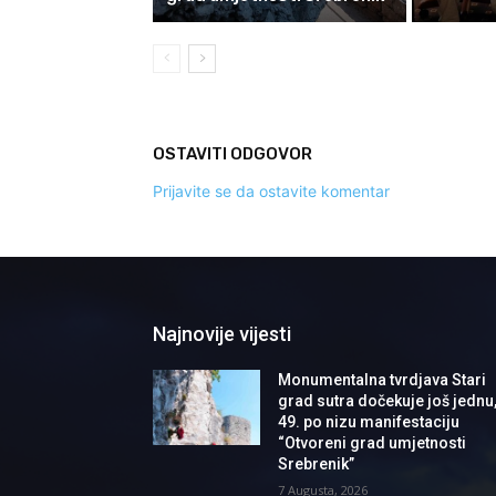
OSTAVITI ODGOVOR
Prijavite se da ostavite komentar
Najnovije vijesti
Monumentalna tvrdjava Stari
grad sutra dočekuje još jednu
49. po nizu manifestaciju
“Otvoreni grad umjetnosti
Srebrenik”
7 Augusta, 2026