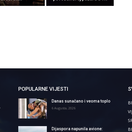
POPULARNE VIJESTI
S
Danas sunačano i veoma toplo
BI
,
6 Augusta, 2026
VI
S
B
Dijaspora napunila avione: