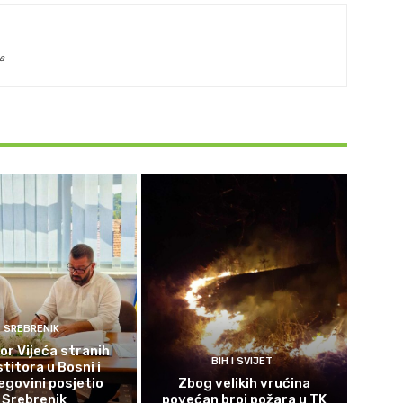
a
SREBRENIK
or Vijeća stranih
BIH I SVIJET
titora u Bosni i
govini posjetio
Zbog velikih vrućina
Srebrenik
povećan broj požara u TK