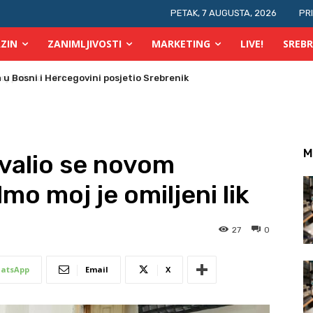
PETAK, 7 AUGUSTA, 2026
PR
ZIN
ZANIMLJIVOSTI
MARKETING
LIVE!
SREBR
 požara u TK
M
hvalio se novom
mo moj je omiljeni lik
27
0
atsApp
Email
X