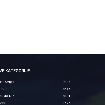
VE KATEGORIJE
H I SVIJET
19303
JESTI
8615
REBRENIK
4181
IZNIS
1575