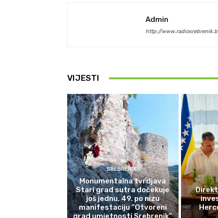
Admin
http://www.radiosrebrenik.b
VIJESTI
SREBRENIK
Monumentalna tvrdjava
Stari grad sutra dočekuje
Direkt
još jednu, 49. po nizu
inves
manifestaciju “Otvoreni
Herce
grad umjetnosti Srebrenik”