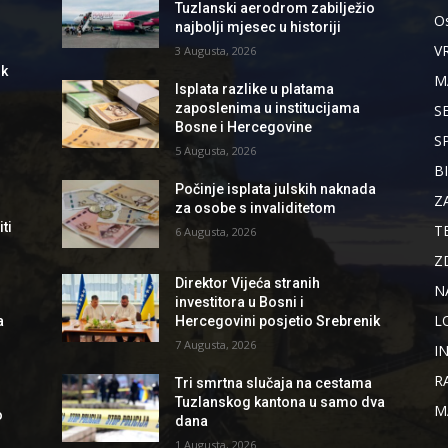
Tuzlanski aerodrom zabilježio
Os
najbolji mjesec u historiji
V
3 Augusta, 2026
ik
M
Isplata razlike u platama
zaposlenima u institucijama
S
Bosne i Hercegovine
S
5 Augusta, 2026
B
Počinje isplata julskih naknada
Z
za osobe s invaliditetom
ti
T
6 Augusta, 2026
Z
Direktor Vijeća stranih
N
investitora u Bosni i
L
a
Hercegovini posjetio Srebrenik
7 Augusta, 2026
I
R
Tri smrtna slučaja na cestama
Tuzlanskog kantona u samo dva
M
o
dana
1 Augusta, 2026