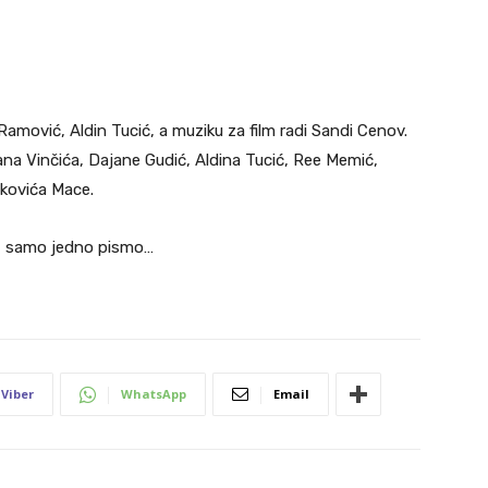
amović, Aldin Tucić, a muziku za film radi Sandi Cenov.
na Vinčića, Dajane Gudić, Aldina Tucić, Ree Memić,
nkovića Mace.
još samo jedno pismo…
Viber
WhatsApp
Email