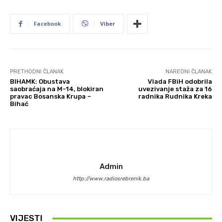
Facebook
Viber
PRETHODNI ČLANAK
NAREDNI ČLANAK
BIHAMK: Obustava
Vlada FBiH odobrila
saobraćaja na M-14, blokiran
uvezivanje staža za 16
pravac Bosanska Krupa –
radnika Rudnika Kreka
Bihać
Admin
http://www.radiosrebrenik.ba
VIJESTI