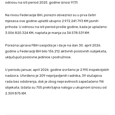
odnosu na isti period 2025. godine iznosi 97,11.
Na nivou Federacije BiH, porezni obveznici su u prva četiri
mjeseca ove godine uplatili ukupno 2.972.241.793 KM javnih
prihoda. U odnosu na isti period prošle godine, kada je uplaćeno
3.006.820.324 KM, naplata je manja za 34.578.531 KM.
Porezna uprava FBiH saopćila je i da je na dan 30. april 2026.
godine u Federaciji BiH bilo 136.212 aktivnih poslovnih subjekata,
uključujući poslovne jedinice i podružnice.
U periodu januar, april 2026. godine izvršeno je 2.195 inspekcijskih
nadzora. Utvrđeno je 209 neprijavljenih radnika, 39 slučajeva
rada bez odobrenja, dok je zbog nepravilnosti zapečaćeno 114
objekata. Izdata su 705 prekršajna naloga u ukupnom iznosu od
2.309.875 KM.