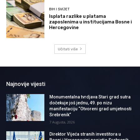
BIH I SVIJET
Isplata razlike u platama
zaposlenima u institucijama Bosne i
Hercegovine
Učitati više
Najnovije vijesti
Monumentalna tvrdjava Stari grad sutra
dočekuje još jednu, 49. po nizu
manifestaciju “Otvoreni grad umjetnosti
Srebrenik”
7 Augusta, 2026
Direktor Vijeća stranih investitora u
Bosni i Hercegovini posjetio Srebrenik