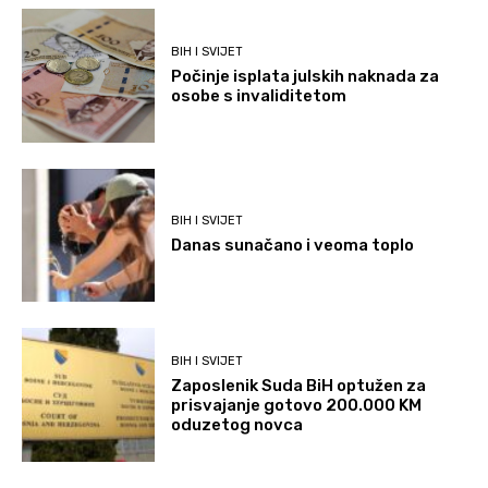
BIH I SVIJET
Počinje isplata julskih naknada za
osobe s invaliditetom
BIH I SVIJET
Danas sunačano i veoma toplo
BIH I SVIJET
Zaposlenik Suda BiH optužen za
prisvajanje gotovo 200.000 KM
oduzetog novca