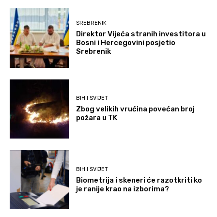
SREBRENIK
Direktor Vijeća stranih investitora u
Bosni i Hercegovini posjetio
Srebrenik
BIH I SVIJET
Zbog velikih vrućina povećan broj
požara u TK
BIH I SVIJET
Biometrija i skeneri će razotkriti ko
je ranije krao na izborima?