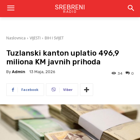
SREBRENI
RADIO
Naslovnica
VIJESTI
BIH I SVIJET
Tuzlanski kanton uplatio 496,9
miliona KM javnih prihoda
By
Admin
13 Maja, 2026
34
0
Facebook
Viber