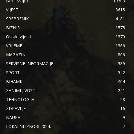
BIH I SVIJET
19303
VIJESTI
8615
SREBRENIK
4181
BIZNIS
1575
Ostale vijesti
1370
VRIJEME
1366
MAGAZIN
806
SERVISNE INFORMACIJE
589
SPORT
542
BIHAMK
404
ZANIMLJIVOSTI
241
TEHNOLOGIJA
58
ZDRAVLJE
16
NAUKA
9
LOKALNI IZBORI 2024.
7