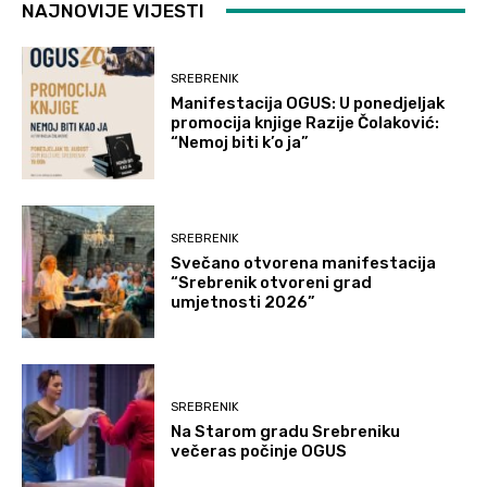
NAJNOVIJE VIJESTI
SREBRENIK
Manifestacija OGUS: U ponedjeljak
promocija knjige Razije Čolaković:
“Nemoj biti k’o ja”
SREBRENIK
Svečano otvorena manifestacija
“Srebrenik otvoreni grad
umjetnosti 2026”
SREBRENIK
Na Starom gradu Srebreniku
večeras počinje OGUS