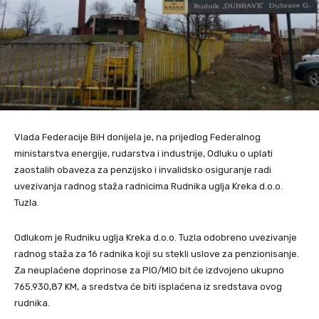
Vlada Federacije BiH donijela je, na prijedlog Federalnog
ministarstva energije, rudarstva i industrije, Odluku o uplati
zaostalih obaveza za penzijsko i invalidsko osiguranje radi
uvezivanja radnog staža radnicima Rudnika uglja Kreka d.o.o.
Tuzla.
Odlukom je Rudniku uglja Kreka d.o.o. Tuzla odobreno uvezivanje
radnog staža za 16 radnika koji su stekli uslove za penzionisanje.
Za neuplaćene doprinose za PIO/MIO bit će izdvojeno ukupno
765.930,87 KM, a sredstva će biti isplaćena iz sredstava ovog
rudnika.