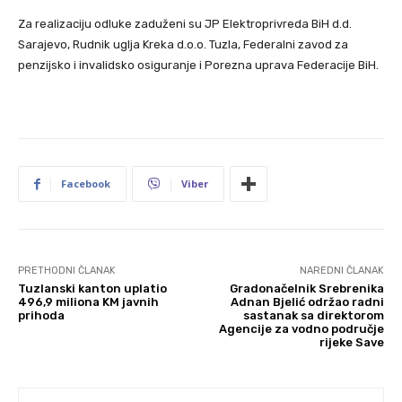
Za realizaciju odluke zaduženi su JP Elektroprivreda BiH d.d.
Sarajevo, Rudnik uglja Kreka d.o.o. Tuzla, Federalni zavod za
penzijsko i invalidsko osiguranje i Porezna uprava Federacije BiH.
Facebook
Viber
PRETHODNI ČLANAK
NAREDNI ČLANAK
Tuzlanski kanton uplatio
Gradonačelnik Srebrenika
496,9 miliona KM javnih
Adnan Bjelić održao radni
prihoda
sastanak sa direktorom
Agencije za vodno područje
rijeke Save