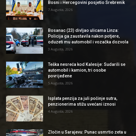
Bosni i Hercegovini posjetio Srebrenik
7 Augusta, 2026
Bosanac (23) divljao ulicama Linza:
Policija ga zaustavila nakon potjere,
oduzeti mu automobil i vozačka dozvola
3 Augusta, 2026
Teška nesreća kod Kalesije: Sudarili se
automobil i kamion, tri osobe
povrijeđene
5 Augusta, 2026
Isplata penzija za juli počinje sutra,
penzionerima stižu uvećani iznosi
4 Augusta, 2026
Zločin u Sarajevu: Punac usmrtio zeta u