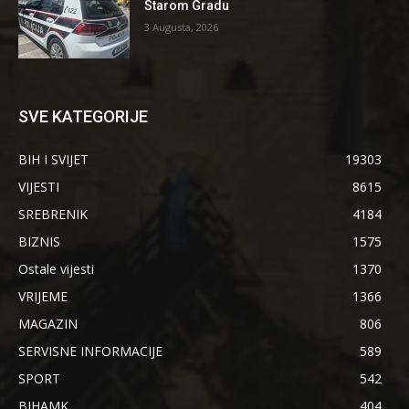
Starom Gradu
3 Augusta, 2026
SVE KATEGORIJE
BIH I SVIJET
19303
VIJESTI
8615
SREBRENIK
4184
BIZNIS
1575
Ostale vijesti
1370
VRIJEME
1366
MAGAZIN
806
SERVISNE INFORMACIJE
589
SPORT
542
BIHAMK
404