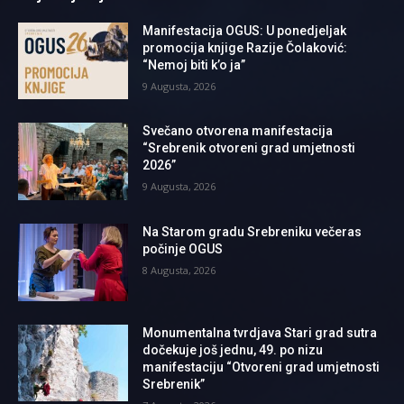
Manifestacija OGUS: U ponedjeljak
promocija knjige Razije Čolaković:
“Nemoj biti k’o ja”
9 Augusta, 2026
Svečano otvorena manifestacija
“Srebrenik otvoreni grad umjetnosti
2026”
9 Augusta, 2026
Na Starom gradu Srebreniku večeras
počinje OGUS
8 Augusta, 2026
Monumentalna tvrdjava Stari grad sutra
dočekuje još jednu, 49. po nizu
manifestaciju “Otvoreni grad umjetnosti
Srebrenik”