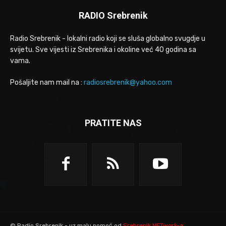
RADIO Srebrenik
Radio Srebrenik - lokalni radio koji se sluša globalno svugdje u
svijetu. Sve vijesti iz Srebrenika i okoline već 40 godina sa
vama.
Pošaljite nam mail na :
radiosrebrenik@yahoo.com
PRATITE NAS
© Radio Srebrenik - uz malu pomoć od
Srebrenik.NETwork-a