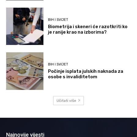
BIH I SVIJET
Biometrija i skeneri će razotkriti ko
je ranije krao na izborima?
BIH I SVIJET
Počinje isplata julskih naknada za
osobe s invaliditetom
Učitati više
Najnovije vijesti