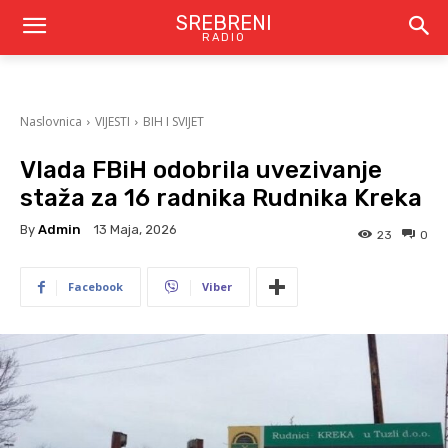
SREBRENI
RADIO
Naslovnica
VIJESTI
BIH I SVIJET
Vlada FBiH odobrila uvezivanje
staža za 16 radnika Rudnika Kreka
By
Admin
13 Maja, 2026
23
0
Facebook
Viber