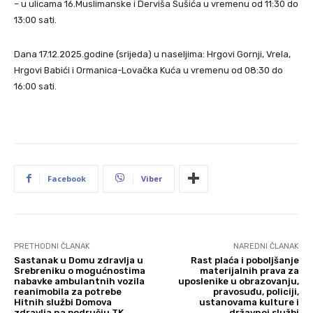
– u ulicama 16.Muslimanske i Derviša Sušića u vremenu od 11:30 do
13:00 sati.
Dana 17.12.2025.godine (srijeda) u naseljima: Hrgovi Gornji, Vrela,
Hrgovi Babići i Ormanica-Lovačka Kuća u vremenu od 08:30 do
16:00 sati.
Facebook
Viber
PRETHODNI ČLANAK
NAREDNI ČLANAK
Sastanak u Domu zdravlja u
Rast plaća i poboljšanje
Srebreniku o mogućnostima
materijalnih prava za
nabavke ambulantnih vozila
uposlenike u obrazovanju,
reanimobila za potrebe
pravosuđu, policiji,
Hitnih službi Domova
ustanovama kulture i
zdravlja na području TK
državnoj službi