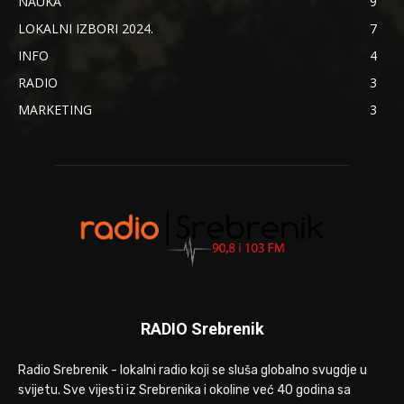
NAUKA
9
LOKALNI IZBORI 2024.
7
INFO
4
RADIO
3
MARKETING
3
RADIO Srebrenik
Radio Srebrenik - lokalni radio koji se sluša globalno svugdje u
svijetu. Sve vijesti iz Srebrenika i okoline već 40 godina sa