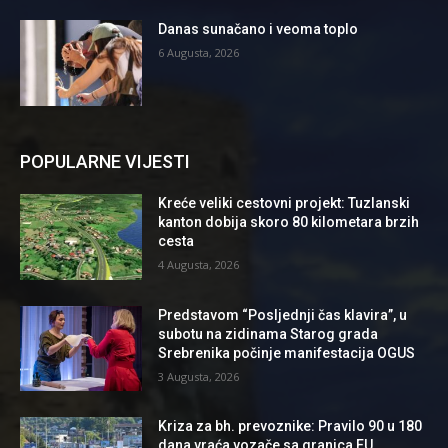
Danas sunačano i veoma toplo
6 Augusta, 2026
POPULARNE VIJESTI
Kreće veliki cestovni projekt: Tuzlanski
kanton dobija skoro 80 kilometara brzih
cesta
4 Augusta, 2026
Predstavom “Posljednji čas klavira”, u
subotu na zidinama Starog grada
Srebrenika počinje manifestacija OGUS
3 Augusta, 2026
Kriza za bh. prevoznike: Pravilo 90 u 180
dana vraća vozače sa granica EU