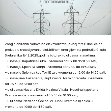
Zbog planiranih radova na elektrodistributivnoj mreži doći će do
prekida u snabdijevanju električnom energijom na području Grada
Srebrenika 16.12.2025.godine (utorak) u ulicama i naseljima:
– u naselju Rapatnica Luka u vremenu od 09:00 do 11:30 sati,
– u naselju Špionica Donja u vremenu od 12:00 do 14:30 sati,
– u naselju Špionica kod Tovilišta u vremenu od 12:00 do 14:30 sati,
– u naseljima: Fazanerija, Hujdurovići i Metaloprerada u vremenu
od 08:30 do 16:00 sati,
– u ulicama: Hasana Kikića, Hazima Vikala i Huseina kapetana
Gradaščevića u vremenu od 08:30 do 10:00 sati,
– u ulicama: Nedžada Šečića, 21.Juna i Džemala Bijedića u
vremenu od 10:00 do 11:30 sati,