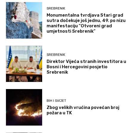
SREBRENIK
Monumentalna tvrdjava Stari grad
sutra dočekuje još jednu, 49. po nizu
manifestaciju “Otvoreni grad
umjetnosti Srebrenik”
SREBRENIK
Direktor Vijeća stranih investitora u
Bosni i Hercegovini posjetio
Srebrenik
BIH I SVIJET
Zbog velikih vrućina povećan broj
požara u TK