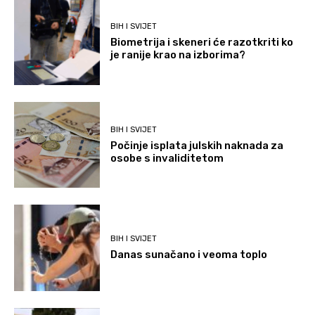
BIH I SVIJET
Biometrija i skeneri će razotkriti ko
je ranije krao na izborima?
BIH I SVIJET
Počinje isplata julskih naknada za
osobe s invaliditetom
BIH I SVIJET
Danas sunačano i veoma toplo