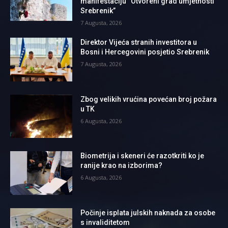
manifestaciju “Otvoreni grad umjetnosti
Srebrenik”
7 Augusta, 2026
Direktor Vijeća stranih investitora u
Bosni i Hercegovini posjetio Srebrenik
7 Augusta, 2026
Zbog velikih vrućina povećan broj požara
u TK
6 Augusta, 2026
Biometrija i skeneri će razotkriti ko je
ranije krao na izborima?
6 Augusta, 2026
Počinje isplata julskih naknada za osobe
s invaliditetom