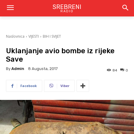
SREBRENI
RADIO
Naslovnica
VIJESTI
BIH I SVIJET
Uklanjanje avio bombe iz rijeke
Save
By
Admin
8 Augusta, 2017
84
0
Facebook
Viber