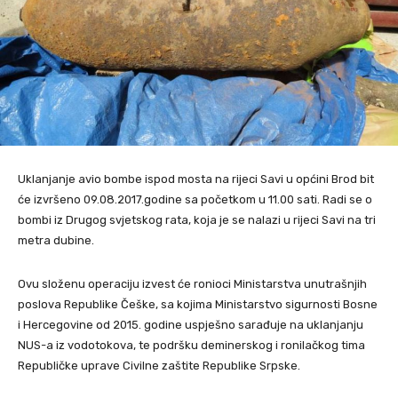
Uklanjanje avio bombe ispod mosta na rijeci Savi u općini Brod bit
će izvršeno 09.08.2017.godine sa početkom u 11.00 sati. Radi se o
bombi iz Drugog svjetskog rata, koja je se nalazi u rijeci Savi na tri
metra dubine.
Ovu složenu operaciju izvest će ronioci Ministarstva unutrašnjih
poslova Republike Češke, sa kojima Ministarstvo sigurnosti Bosne
i Hercegovine od 2015. godine uspješno sarađuje na uklanjanju
NUS-a iz vodotokova, te podršku deminerskog i ronilačkog tima
Republičke uprave Civilne zaštite Republike Srpske.