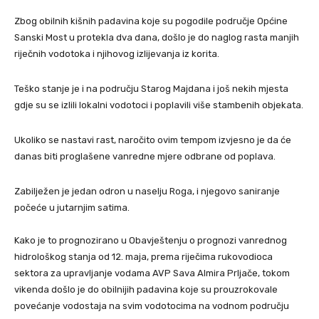
Zbog obilnih kišnih padavina koje su pogodile područje Općine
Sanski Most u protekla dva dana, došlo je do naglog rasta manjih
riječnih vodotoka i njihovog izlijevanja iz korita.
Teško stanje je i na području Starog Majdana i još nekih mjesta
gdje su se izlili lokalni vodotoci i poplavili više stambenih objekata.
Ukoliko se nastavi rast, naročito ovim tempom izvjesno je da će
danas biti proglašene vanredne mjere odbrane od poplava.
Zabilježen je jedan odron u naselju Roga, i njegovo saniranje
počeće u jutarnjim satima.
Kako je to prognozirano u Obavještenju o prognozi vanrednog
hidrološkog stanja od 12. maja, prema riječima rukovodioca
sektora za upravljanje vodama AVP Sava Almira Prljače, tokom
vikenda došlo je do obilnijih padavina koje su prouzrokovale
povećanje vodostaja na svim vodotocima na vodnom području