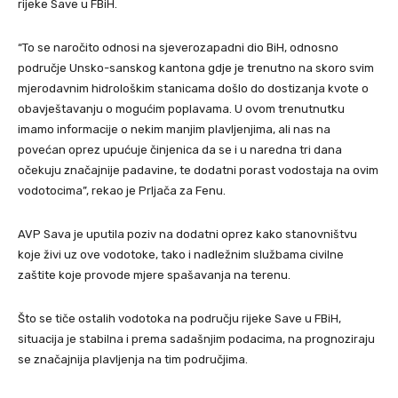
rijeke Save u FBiH.
“To se naročito odnosi na sjeverozapadni dio BiH, odnosno
područje Unsko-sanskog kantona gdje je trenutno na skoro svim
mjerodavnim hidrološkim stanicama došlo do dostizanja kvote o
obavještavanju o mogućim poplavama. U ovom trenutnutku
imamo informacije o nekim manjim plavljenjima, ali nas na
povećan oprez upućuje činjenica da se i u naredna tri dana
očekuju značajnije padavine, te dodatni porast vodostaja na ovim
vodotocima”, rekao je Prljača za Fenu.
AVP Sava je uputila poziv na dodatni oprez kako stanovništvu
koje živi uz ove vodotoke, tako i nadležnim službama civilne
zaštite koje provode mjere spašavanja na terenu.
Što se tiče ostalih vodotoka na području rijeke Save u FBiH,
situacija je stabilna i prema sadašnjim podacima, na prognoziraju
se značajnija plavljenja na tim područjima.