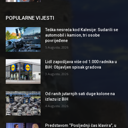
POPULARNE VIJESTI
Teška nesreća kod Kalesije: Sudarili se
automobil i kamion, tri osobe
povrijeđene
5 Augusta, 2026
Lidl zapošljava više od 1.000 radnika u
BiH: Objavljen spisak gradova
3 Augusta, 2026
Od ranih jutarnjih sati duge kolone na
izlazu iz BiH
4 Augusta, 2026
Predstavom “Posljednji čas klavira”, u