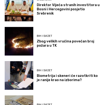
Direktor Vijeća stranih investitora u
Bosni i Hercegovini posjetio
Srebrenik
BIH I SVIJET
Zbog velikih vrućina povećan broj
požara u TK
BIH I SVIJET
Biometrija i skeneri će razotkriti ko
je ranije krao na izborima?
BIH I SVIJET