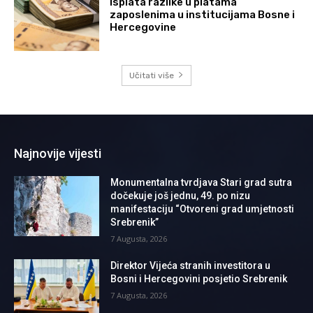
Isplata razlike u platama
zaposlenima u institucijama Bosne i
Hercegovine
Učitati više
Najnovije vijesti
Monumentalna tvrdjava Stari grad sutra
dočekuje još jednu, 49. po nizu
manifestaciju “Otvoreni grad umjetnosti
Srebrenik”
7 Augusta, 2026
Direktor Vijeća stranih investitora u
Bosni i Hercegovini posjetio Srebrenik
7 Augusta, 2026