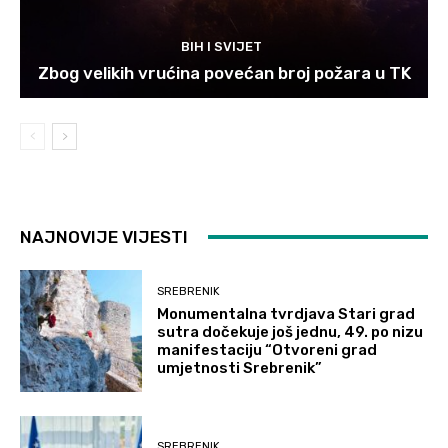
BIH I SVIJET
Zbog velikih vrućina povećan broj požara u TK
NAJNOVIJE VIJESTI
SREBRENIK
Monumentalna tvrdjava Stari grad
sutra dočekuje još jednu, 49. po nizu
manifestaciju “Otvoreni grad
umjetnosti Srebrenik”
SREBRENIK