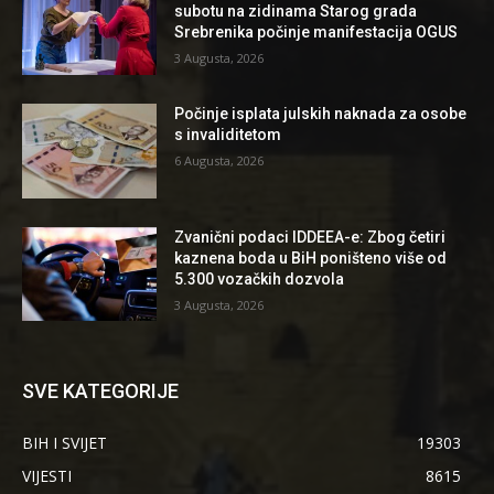
subotu na zidinama Starog grada
Srebrenika počinje manifestacija OGUS
3 Augusta, 2026
Počinje isplata julskih naknada za osobe
s invaliditetom
6 Augusta, 2026
Zvanični podaci IDDEEA-e: Zbog četiri
kaznena boda u BiH poništeno više od
5.300 vozačkih dozvola
3 Augusta, 2026
SVE KATEGORIJE
BIH I SVIJET
19303
VIJESTI
8615