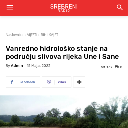
SREBRENI
RADIO
Naslovnica
VIJESTI
BIH I SVIJET
Vanredno hidrološko stanje na
području slivova rijeka Une i Sane
By
Admin
15 Maja, 2023
173
0
Facebook
Viber