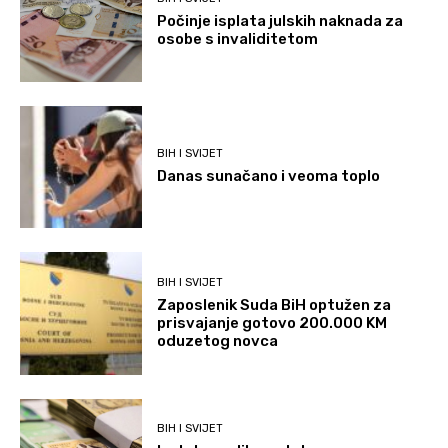
Počinje isplata julskih naknada za
osobe s invaliditetom
BIH I SVIJET
Danas sunačano i veoma toplo
BIH I SVIJET
Zaposlenik Suda BiH optužen za
prisvajanje gotovo 200.000 KM
oduzetog novca
BIH I SVIJET