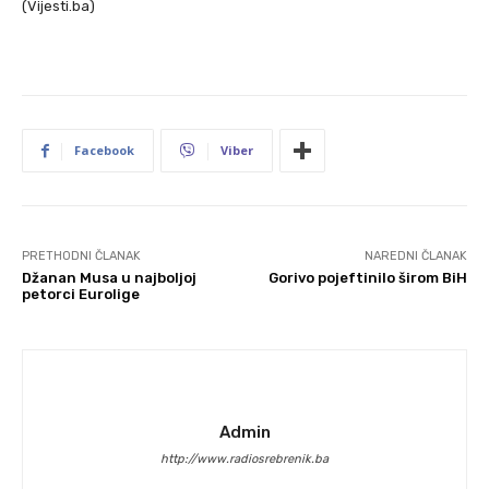
(Vijesti.ba)
Facebook
Viber
PRETHODNI ČLANAK
NAREDNI ČLANAK
Džanan Musa u najboljoj
Gorivo pojeftinilo širom BiH
petorci Eurolige
Admin
http://www.radiosrebrenik.ba