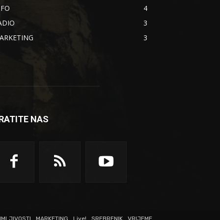
NFO
4
ADIO
3
ARKETING
3
RATITE NAS
IMLJIVOSTI
MARKETING
Live!
SREBRENIK
VRIJEME