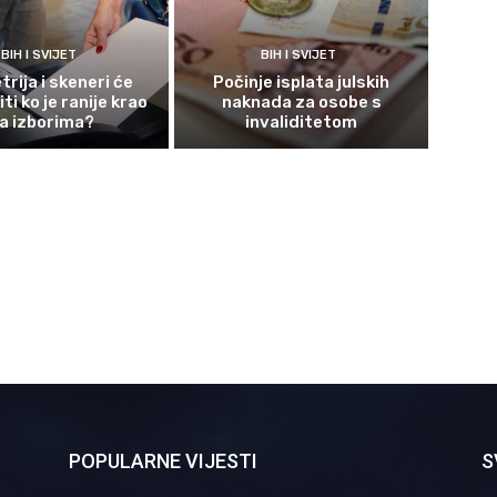
BIH I SVIJET
BIH I SVIJET
rija i skeneri će
Počinje isplata julskih
ti ko je ranije krao
naknada za osobe s
a izborima?
invaliditetom
POPULARNE VIJESTI
S