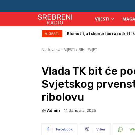
SREBRENI
VIJESTI
MAGA
RADIO
Biometrija i skeneri će razotkriti ko
Počinje isplata julskih naknada z
VIJESTI
Naslovnica
VIJESTI
BIH I SVIJET
Vlada TK bit će po
Svjetskog prvens
ribolovu
By
Admin
14 Januara, 2025
Facebook
Viber
Wh