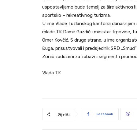
uspostavljamo bude temelj za šire aktivnost
sportsko – rekreativnog turizma.
U ime Vlade Tuzlanskog kantona današnjem sas
mlade TK Damir Gazdić i ministar trgovine, tur
Omer Kovčić. S druge strane, u ime organiza
Đuga, prisustvovali i predsjednik SRD „Smuđ“
Zonić zaduženi za zabavni segment i promoci
Vlada TK
Facebook
Dijeliti