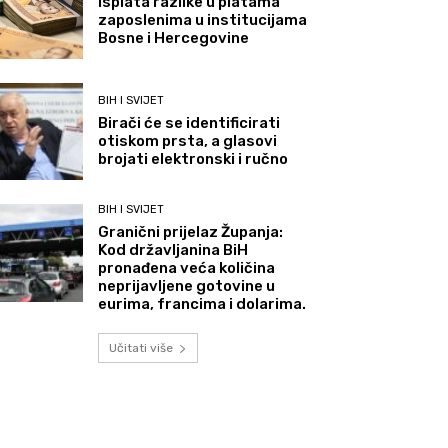
Isplata razlike u platama
zaposlenima u institucijama
Bosne i Hercegovine
BIH I SVIJET
Birači će se identificirati
otiskom prsta, a glasovi
brojati elektronski i ručno
BIH I SVIJET
Granični prijelaz Županja:
Kod državljanina BiH
pronađena veća količina
neprijavljene gotovine u
eurima, francima i dolarima.
Učitati više