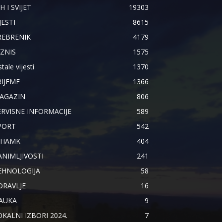
H I SVIJET
19303
JESTI
8615
REBRENIK
4179
IZNIS
1575
tale vijesti
1370
RIJEME
1366
AGAZIN
806
ERVISNE INFORMACIJE
589
PORT
542
IHAMK
404
ANIMLJIVOSTI
241
EHNOLOGIJA
58
DRAVLJE
16
AUKA
9
OKALNI IZBORI 2024.
7