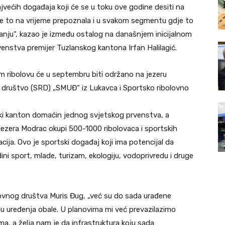
jvećih događaja koji će se u toku ove godine desiti na
e to na vrijeme prepoznala i u svakom segmentu gdje to
u“, kazao je između ostalog na današnjem inicijalnom
stva premijer Tuzlanskog kantona Irfan Halilagić.
 ribolovu će u septembru biti održano na jezeru
o društvo (SRD) „SMUĐ“ iz Lukavca i Sportsko ribolovno
ski kanton domaćin jednog svjetskog prvenstva, a
jezera Modrac okupi 500-1000 ribolovaca i sportskih
acija. Ovo je sportski događaj koji ima potencijal da
ini sport, mlade, turizam, ekologiju, vodoprivredu i druge
lovnog društva Muris Đug, „već su do sada urađene
u uređenja obale. U planovima mi već prevazilazimo
, a želja nam je da infrastruktura koju sada