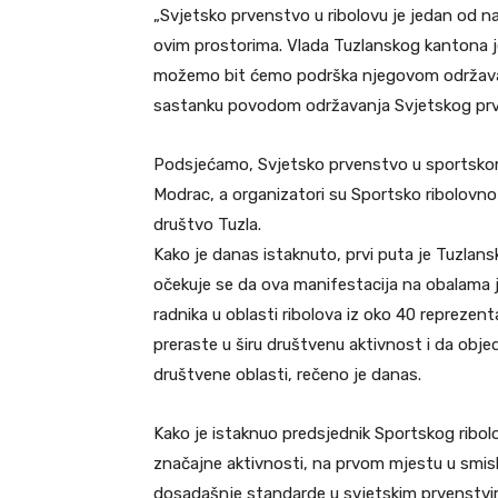
„Svjetsko prvenstvo u ribolovu je jedan od na
ovim prostorima. Vlada Tuzlanskog kantona j
možemo bit ćemo podrška njegovom održavanj
sastanku povodom održavanja Svjetskog prven
Podsjećamo, Svjetsko prvenstvo u sportskom
Modrac, a organizatori su Sportsko ribolovn
društvo Tuzla.
Kako je danas istaknuto, prvi puta je Tuzlan
očekuje se da ova manifestacija na obalama 
radnika u oblasti ribolova iz oko 40 reprezent
preraste u širu društvenu aktivnost i da objed
društvene oblasti, rečeno je danas.
Kako je istaknuo predsjednik Sportskog ribo
značajne aktivnosti, na prvom mjestu u smisl
dosadašnje standarde u svjetskim prvenstvima