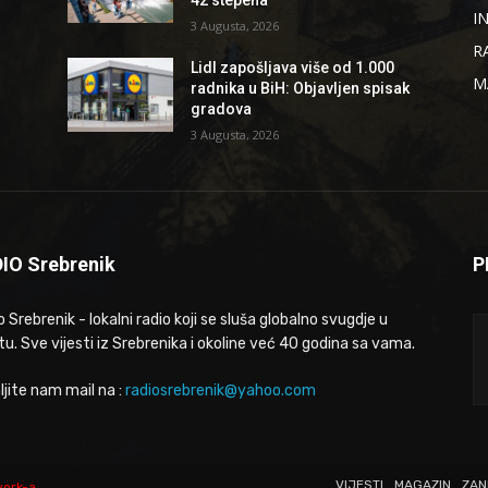
I
3 Augusta, 2026
R
Lidl zapošljava više od 1.000
M
radnika u BiH: Objavljen spisak
gradova
3 Augusta, 2026
IO Srebrenik
P
 Srebrenik - lokalni radio koji se sluša globalno svugdje u
tu. Sve vijesti iz Srebrenika i okoline već 40 godina sa vama.
ljite nam mail na :
radiosrebrenik@yahoo.com
VIJESTI
MAGAZIN
ZAN
work-a