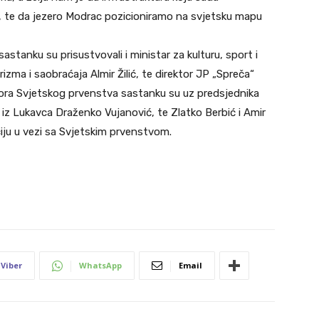
i, te da jezero Modrac pozicioniramo na svjetsku mapu
tanku su prisustvovali i ministar za kulturu, sport i
izma i saobraćaja Almir Žilić, te direktor JP „Spreča“
tora Svjetskog prvenstva sastanku su uz predsjednika
 iz Lukavca Draženko Vujanović, te Zlatko Berbić i Amir
ju u vezi sa Svjetskim prvenstvom.
Viber
WhatsApp
Email