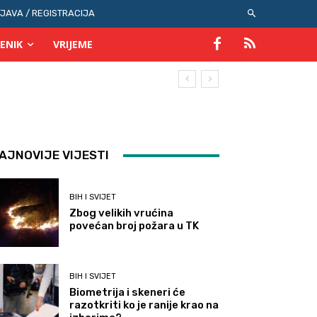
IJAVA / REGISTRACIJA
ENIK
VRIJEME
AJNOVIJE VIJESTI
BIH I SVIJET
Zbog velikih vrućina
povećan broj požara u TK
BIH I SVIJET
Biometrija i skeneri će
razotkriti ko je ranije krao na