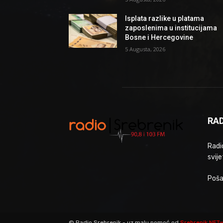
Isplata razlike u platama
zaposlenima u institucijama
Bosne i Hercegovine
5 Augusta, 2026
RAD
Radio
svije
Poša
© Radio Srebrenik - uz malu pomoć od
Srebrenik.NET