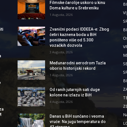
Filmske čarolije uskoro u kinu
BI
Doma kulture u Srebreniku
VI
1 Augusta, 2026
S
B
ti
Zvanični podaci IDDEEA-e: Zbog
četiri kaznena boda u BiH
Os
poništeno više od 5.300
vozačkih dozvola
V
3 Augusta, 2026
M
a
Međunarodni aerodrom Tuzla
S
oborio historijski rekord
S
1 Augusta, 2026
B
o
Z
Od ranih jutarnjih sati duge
kolone na izlazu iz BiH
T
4 Augusta, 2026
Z
za
N
M
Danas u BiH sunčano i veoma
vruće: Na jugu temperatura do
L
42 stepena