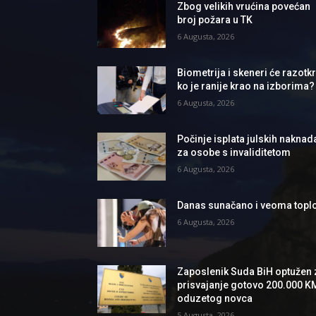
Zbog velikih vrućina povećan
broj požara u TK
6 Augusta, 2026
Biometrija i skeneri će razotkri
ko je ranije krao na izborima?
6 Augusta, 2026
Počinje isplata julskih naknad
za osobe s invaliditetom
6 Augusta, 2026
Danas sunačano i veoma topl
6 Augusta, 2026
Zaposlenik Suda BiH optužen 
prisvajanje gotovo 200.000 K
oduzetog novca
5 Augusta, 2026