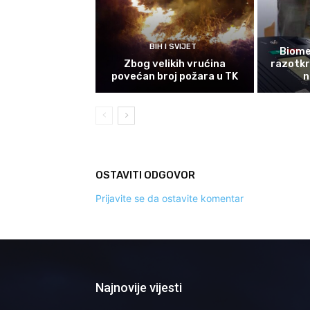
BIH I SVIJET
Biomet
Zbog velikih vrućina
razotkri
povećan broj požara u TK
n
OSTAVITI ODGOVOR
Prijavite se da ostavite komentar
Najnovije vijesti