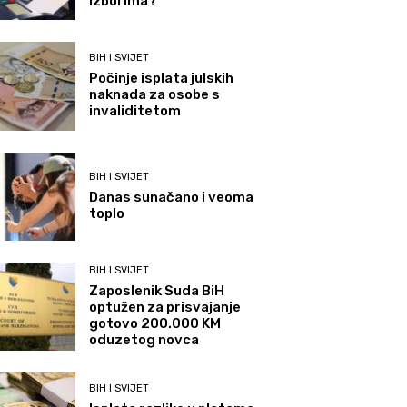
izborima?
BIH I SVIJET
Počinje isplata julskih
naknada za osobe s
invaliditetom
BIH I SVIJET
Danas sunačano i veoma
toplo
BIH I SVIJET
Zaposlenik Suda BiH
optužen za prisvajanje
gotovo 200.000 KM
oduzetog novca
BIH I SVIJET