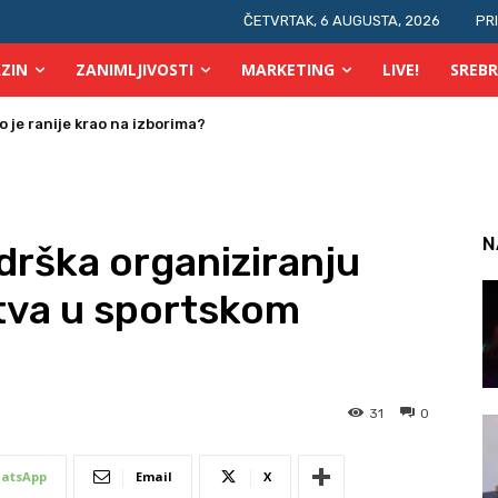
ČETVRTAK, 6 AUGUSTA, 2026
PR
ZIN
ZANIMLJIVOSTI
MARKETING
LIVE!
SREBR
 je ranije krao na izborima?
a osobe s invaliditetom
N
drška organiziranju
tva u sportskom
31
0
atsApp
Email
X