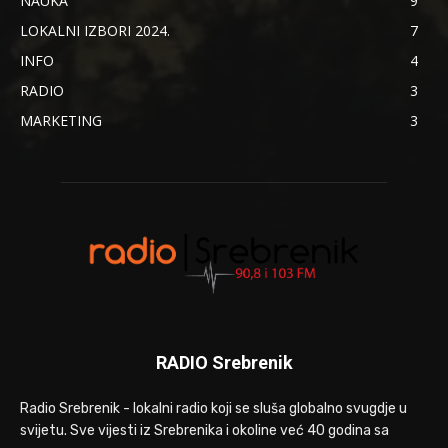
NAUKA
9
LOKALNI IZBORI 2024.
7
INFO
4
RADIO
3
MARKETING
3
RADIO Srebrenik
Radio Srebrenik - lokalni radio koji se sluša globalno svugdje u
svijetu. Sve vijesti iz Srebrenika i okoline već 40 godina sa