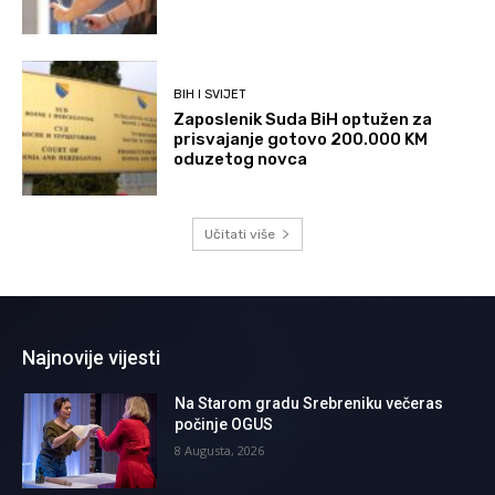
BIH I SVIJET
Zaposlenik Suda BiH optužen za
prisvajanje gotovo 200.000 KM
oduzetog novca
Učitati više
Najnovije vijesti
Na Starom gradu Srebreniku večeras
počinje OGUS
8 Augusta, 2026