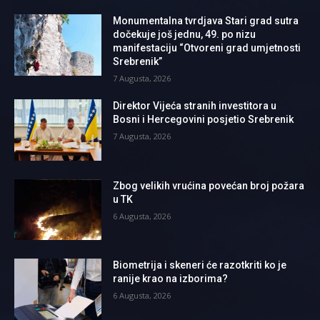
Monumentalna tvrdjava Stari grad sutra
dočekuje još jednu, 49. po nizu
manifestaciju “Otvoreni grad umjetnosti
Srebrenik”
7 Augusta, 2026
Direktor Vijeća stranih investitora u
Bosni i Hercegovini posjetio Srebrenik
7 Augusta, 2026
Zbog velikih vrućina povećan broj požara
u TK
6 Augusta, 2026
Biometrija i skeneri će razotkriti ko je
ranije krao na izborima?
6 Augusta, 2026