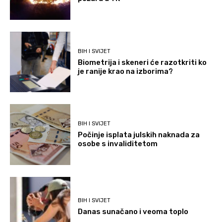
BIH I SVIJET
Biometrija i skeneri će razotkriti ko
je ranije krao na izborima?
BIH I SVIJET
Počinje isplata julskih naknada za
osobe s invaliditetom
BIH I SVIJET
Danas sunačano i veoma toplo