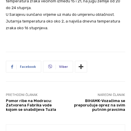
temperatura zraka većinom između 15 i 21, na jugu zemlje od 20
do 24 stupnja.
U Sarajevu sunčano vrijeme uz malu do umjerenu oblačnost.
Jutarnja temperatura oko oko 2, a najviša dnevna temperatura
zraka oko 16 stupnjeva.
Facebook
Viber
PRETHODNI ČLANAK
NAREDNI ČLANAK
Pomor ribe na Modracu:
BIHAMK-Vozačima se
Zatvorena Fabrika vode
preporučuje oprez na svim
kojom se snabdijeva Tuzla
putnim pravcima