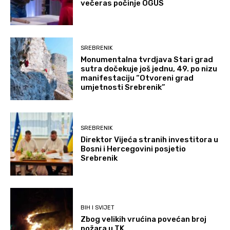
večeras počinje OGUS
SREBRENIK
Monumentalna tvrdjava Stari grad
sutra dočekuje još jednu, 49. po nizu
manifestaciju “Otvoreni grad
umjetnosti Srebrenik”
SREBRENIK
Direktor Vijeća stranih investitora u
Bosni i Hercegovini posjetio
Srebrenik
BIH I SVIJET
Zbog velikih vrućina povećan broj
požara u TK