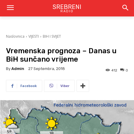
SREBRENI
RADIO
Naslovnica
VIJESTI
BIH I SVIJET
Vremenska prognoza – Danas u
BiH sunčano vrijeme
By
Admin
27 Septembra, 2018
412
0
Facebook
Viber