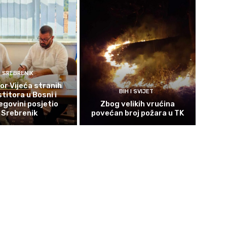
SREBRENIK
or Vijeća stranih
BIH I SVIJET
titora u Bosni i
govini posjetio
Zbog velikih vrućina
Srebrenik
povećan broj požara u TK