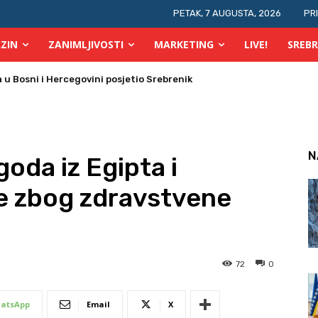
PETAK, 7 AUGUSTA, 2026
PR
ZIN
ZANIMLJIVOSTI
MARKETING
LIVE!
SREBR
 požara u TK
N
oda iz Egipta i
ke zbog zdravstvene
72
0
atsApp
Email
X