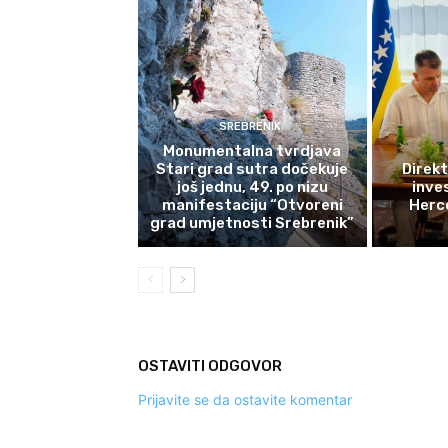
SREBRENIK
Monumentalna tvrdjava
Stari grad sutra dočekuje
Direkt
još jednu, 49. po nizu
inves
manifestaciju “Otvoreni
Herce
grad umjetnosti Srebrenik”
OSTAVITI ODGOVOR
Prijavite se da ostavite komentar