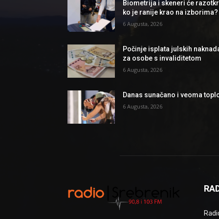
Biometrija i skeneri će razotkri
ko je ranije krao na izborima?
6 Augusta, 2026
Počinje isplata julskih naknad
za osobe s invaliditetom
6 Augusta, 2026
Danas sunačano i veoma topl
6 Augusta, 2026
RAD
Radio