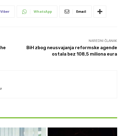
Viber
WhatsApp
Email
NAREDNI ČLANAK
ihe
BiH zbog neusvajanja reformske agende
ostala bez 108,5 miliona eura
a