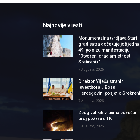
Najnovije vijesti
Monumentalna tvrdjava Stari
grad sutra dočekuje još jednu
49. po nizu manifestaciju
“Otvoreni grad umjetnosti
Srebrenik”
7 Augusta, 2026
Direktor Vijeća stranih
investitora u Bosni i
Hercegovini posjetio Srebren
7 Augusta, 2026
Zbog velikih vrućina povećan
broj požara u TK
6 Augusta, 2026