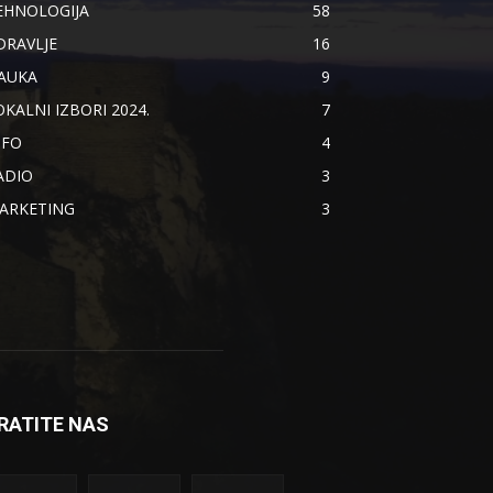
EHNOLOGIJA
58
DRAVLJE
16
AUKA
9
OKALNI IZBORI 2024.
7
NFO
4
ADIO
3
ARKETING
3
RATITE NAS