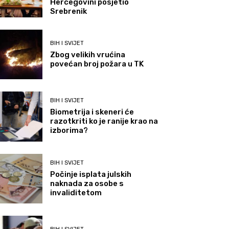
Hercegovini posjetio
Srebrenik
BIH I SVIJET
Zbog velikih vrućina
povećan broj požara u TK
BIH I SVIJET
Biometrija i skeneri će
razotkriti ko je ranije krao na
izborima?
BIH I SVIJET
Počinje isplata julskih
naknada za osobe s
invaliditetom