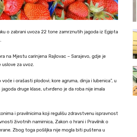
dluku o zabrani uvoza 22 tone zamrznutih jagoda iz Egipta
.
 na Mjestu carinjena Rajlovac – Sarajevo, gdje je
e uslove za uvoz.
oće i orašasti plodovi; kore agruma, dinja i lubenica”, u
 jagoda druge klase, utvrđeno je da roba nije imala
onima i pravilnicima koji regulišu zdravstvenu ispravnost
nosti životnih namirnica, Zakon o hrani i Pravilnik o
hrane. Zbog toga pošiljka nije mogla biti puštena u