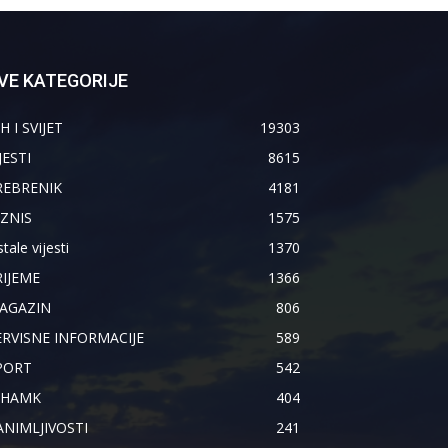
VE KATEGORIJE
H I SVIJET
19303
JESTI
8615
REBRENIK
4181
IZNIS
1575
tale vijesti
1370
RIJEME
1366
AGAZIN
806
ERVISNE INFORMACIJE
589
PORT
542
IHAMK
404
ANIMLJIVOSTI
241