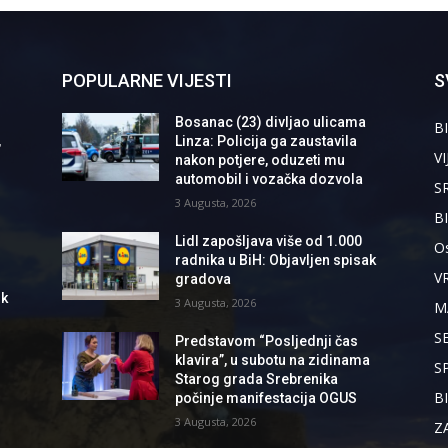
POPULARNE VIJESTI
S
Bosanac (23) divljao ulicama
BI
,
Linza: Policija ga zaustavila
VI
nakon potjere, oduzeti mu
automobil i vozačka dozvola
S
3 Augusta, 2026
B
Lidl zapošljava više od 1.000
Os
radnika u BiH: Objavljen spisak
V
gradova
ik
3 Augusta, 2026
M
S
Predstavom “Posljednji čas
klavira”, u subotu na zidinama
S
Starog grada Srebrenika
B
počinje manifestacija OGUS
3 Augusta, 2026
Z