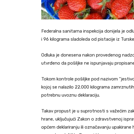
Federalna sanitarna inspekcija donijela je o
i 96 kilograma sladoleda od pistacije iz Turske
Odluka je donesena nakon provedenog nadzora
utvrđeno da pošiljke ne ispunjavaju propisan
Tokom kontrole pošiljke pod nazivom “jestivo v
kojoj se nalazilo 22.000 kilograma zamrznutih
potrebnu uvoznu deklaraciju.
Takav propust je u suprotnosti s važećim zak
hrane, uključujući Zakon o zdravstvenoj isprav
općem deklariranju ili označavanju upakirane 