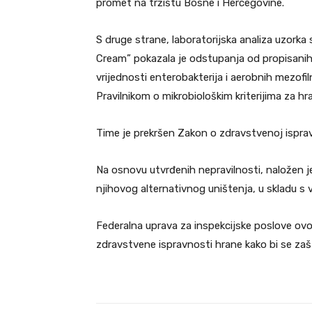
promet na tržištu Bosne i Hercegovine.
S druge strane, laboratorijska analiza uzorka
Cream” pokazala je odstupanja od propisanih 
vrijednosti enterobakterija i aerobnih mezofil
Pravilnikom o mikrobiološkim kriterijima za hr
Time je prekršen Zakon o zdravstvenoj ispra
Na osnovu utvrđenih nepravilnosti, naložen j
njihovog alternativnog uništenja, u skladu s
Federalna uprava za inspekcijske poslove ov
zdravstvene ispravnosti hrane kako bi se zašt