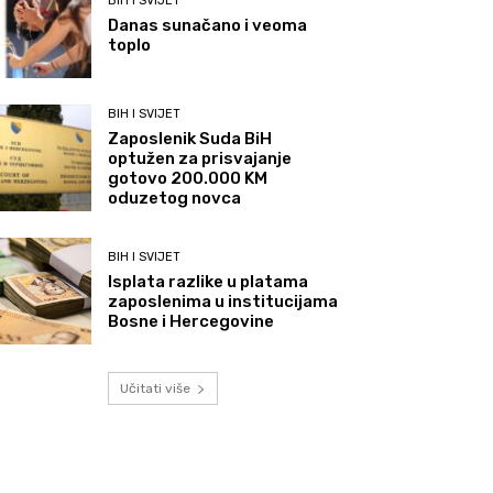
BIH I SVIJET
Danas sunačano i veoma
toplo
BIH I SVIJET
Zaposlenik Suda BiH
optužen za prisvajanje
gotovo 200.000 KM
oduzetog novca
BIH I SVIJET
Isplata razlike u platama
zaposlenima u institucijama
Bosne i Hercegovine
Učitati više