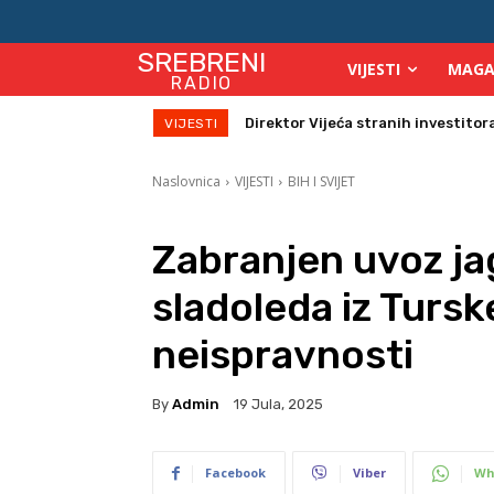
SREBRENI
VIJESTI
MAGA
RADIO
Zbog velikih vrućina povećan broj
VIJESTI
Naslovnica
VIJESTI
BIH I SVIJET
Zabranjen uvoz jag
sladoleda iz Turs
neispravnosti
By
Admin
19 Jula, 2025
Facebook
Viber
Wh