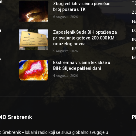
ti
T
Zbog velikih vrućina povećan
broj požara u TK
Z
6 Augusta, 2026
N
L
a
Zaposlenik Suda BiH optužen za
prisvajanje gotovo 200.000 KM
I
oduzetog novca
R
5 Augusta, 2026
M
o
Ekstremna vrućina tek stiže u
BiH: Slijede pakleni dani
4 Augusta, 2026
IO Srebrenik
P
 Srebrenik - lokalni radio koji se sluša globalno svugdje u