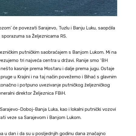
ozom’ će povezati Sarajevo, Tuzlu i Banju Luku, saopćila
g sporazuma sa Željeznicama RS.
ljezničkim putničkim saobraćajem s Banjom Lukom. Mi na
ezujemo tri najveća centra u državi. Ranije smo ‘BH
a nešto kasnije prema Mostaru i dalje prema jugu. Ostaje
a pruge u Krajini i na taj način povežemo i Bihać s glavnim
 konačno i potpuno uvezivanje putničkog željezničkog
eneralni direktor Željeznica FBiH.
 Sarajevo-Doboj-Banja Luka, kao i lokalni putnički vozovi
ivati veze sa Sarajevom i Banjom Lukom.
na u dan i da su u posljednjih godinu dana značajno