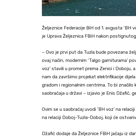
Željeznice Federacije BiH od 1. avgusta ‘BH v
je Uprava Željeznica FBiH nakon postignuto
– Ovo je prvi put da Tuzla bude povezana že
ovaj način, modernim ‘Talgo garniturama’ pov
voz’ stavili u promet prema Zenici i Doboju, 
nam da završimo projekat elektrifikacije dijel
gradom i regionalnim centrima. To bi značilo
saobraćaja u državi – izjavio je Enis Džafić, g
Ovim se u saobraćaj uvodi ‘BH voz’ na relaciji
na relaciji Doboj-Tuzla-Doboj, koji će ostvar
Džafić dodaje da Željeznice FBiH jačaju iz da