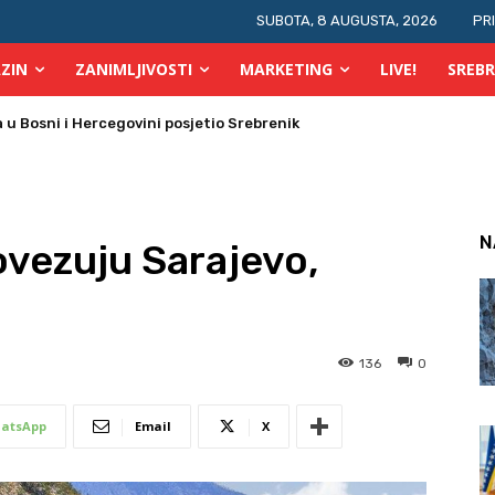
SUBOTA, 8 AUGUSTA, 2026
PR
ZIN
ZANIMLJIVOSTI
MARKETING
LIVE!
SREBR
 Bosni i Hercegovini posjetio Srebrenik
 požara u TK
N
ovezuju Sarajevo,
136
0
atsApp
Email
X