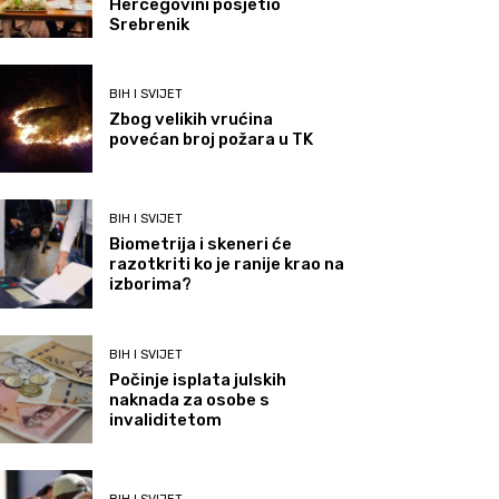
Hercegovini posjetio
Srebrenik
BIH I SVIJET
Zbog velikih vrućina
povećan broj požara u TK
BIH I SVIJET
Biometrija i skeneri će
razotkriti ko je ranije krao na
izborima?
BIH I SVIJET
Počinje isplata julskih
naknada za osobe s
invaliditetom