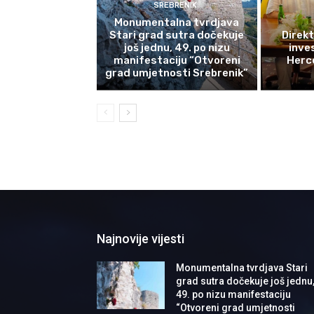
SREBRENIK
Monumentalna tvrdjava
Stari grad sutra dočekuje
Direkt
još jednu, 49. po nizu
inves
manifestaciju “Otvoreni
Herce
grad umjetnosti Srebrenik”
Najnovije vijesti
Monumentalna tvrdjava Stari
grad sutra dočekuje još jednu
49. po nizu manifestaciju
“Otvoreni grad umjetnosti