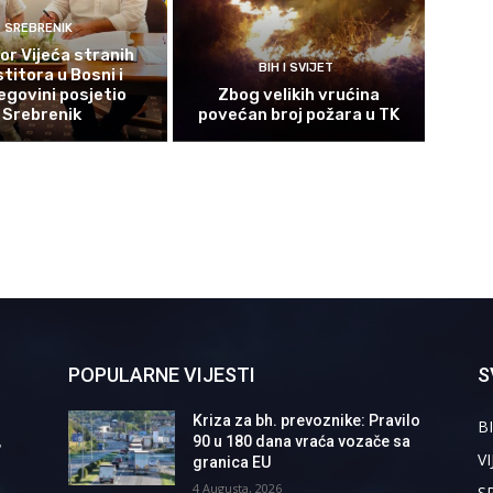
SREBRENIK
or Vijeća stranih
BIH I SVIJET
titora u Bosni i
govini posjetio
Zbog velikih vrućina
Srebrenik
povećan broj požara u TK
POPULARNE VIJESTI
S
Kriza za bh. prevoznike: Pravilo
BI
,
90 u 180 dana vraća vozače sa
VI
granica EU
4 Augusta, 2026
S