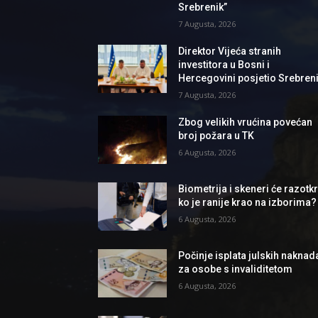
Srebrenik”
7 Augusta, 2026
Direktor Vijeća stranih
investitora u Bosni i
Hercegovini posjetio Srebren
7 Augusta, 2026
Zbog velikih vrućina povećan
broj požara u TK
6 Augusta, 2026
Biometrija i skeneri će razotkri
ko je ranije krao na izborima?
6 Augusta, 2026
Počinje isplata julskih naknad
za osobe s invaliditetom
6 Augusta, 2026