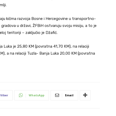
lji.
taju kičma razvoja Bosne i Hercegovine u transportno-
gradova u državi, ŽFBiH ostvaruju svoju misiju, a to je
oj teritoriji – zaključio je Džafić.
ja Luka je 25,80 KM (povratna 41,70 KM), na relaciji
M), a na relaciji Tuzla- Banja Luka 20,00 KM (povratna
Viber
WhatsApp
Email