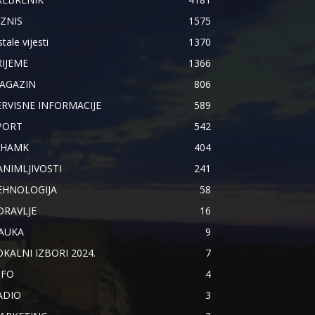
IZNIS
1575
tale vijesti
1370
RIJEME
1366
AGAZIN
806
ERVISNE INFORMACIJE
589
PORT
542
IHAMK
404
ANIMLJIVOSTI
241
EHNOLOGIJA
58
DRAVLJE
16
AUKA
9
OKALNI IZBORI 2024.
7
NFO
4
ADIO
3