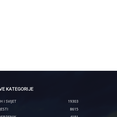
VE KATEGORIJE
H I SVIJET
19303
JESTI
8615
REBRENIK
4181