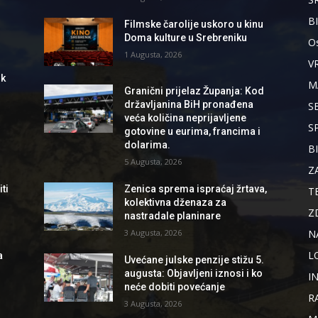
B
Filmske čarolije uskoro u kinu
Doma kulture u Srebreniku
Os
1 Augusta, 2026
V
ik
M
Granični prijelaz Županja: Kod
državljanina BiH pronađena
S
veća količina neprijavljene
S
gotovine u eurima, francima i
dolarima.
B
5 Augusta, 2026
Z
ti
Zenica sprema ispraćaj žrtava,
T
kolektivna dženaza za
Z
nastradale planinare
N
3 Augusta, 2026
L
a
Uvećane julske penzije stižu 5.
augusta: Objavljeni iznosi i ko
I
neće dobiti povećanje
R
3 Augusta, 2026