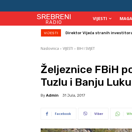
SREBRENI
VIJESTI
MAGA
RADIO
Direktor Vijeća stranih investitora u
Zbog velikih vrućina povećan broj
VIJESTI
Naslovnica
VIJESTI
BIH I SVIJET
Željeznice FBiH p
Tuzlu i Banju Luku
By
Admin
31 Jula, 2017
Facebook
Viber
Wh