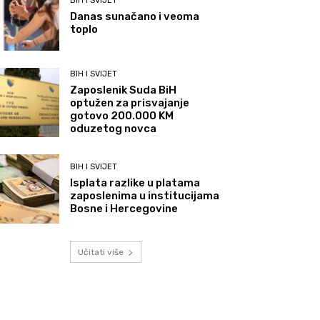
BIH I SVIJET
Danas sunačano i veoma
toplo
BIH I SVIJET
Zaposlenik Suda BiH
optužen za prisvajanje
gotovo 200.000 KM
oduzetog novca
BIH I SVIJET
Isplata razlike u platama
zaposlenima u institucijama
Bosne i Hercegovine
Učitati više