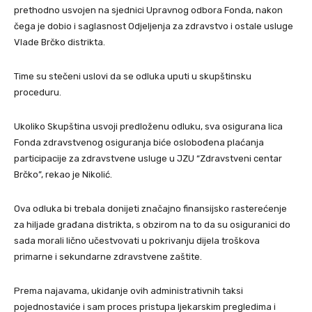
prethodno usvojen na sjednici Upravnog odbora Fonda, nakon
čega je dobio i saglasnost Odjeljenja za zdravstvo i ostale usluge
Vlade Brčko distrikta.
Time su stečeni uslovi da se odluka uputi u skupštinsku
proceduru.
Ukoliko Skupština usvoji predloženu odluku, sva osigurana lica
Fonda zdravstvenog osiguranja biće oslobođena plaćanja
participacije za zdravstvene usluge u JZU “Zdravstveni centar
Brčko”, rekao je Nikolić.
Ova odluka bi trebala donijeti značajno finansijsko rasterećenje
za hiljade građana distrikta, s obzirom na to da su osiguranici do
sada morali lično učestvovati u pokrivanju dijela troškova
primarne i sekundarne zdravstvene zaštite.
Prema najavama, ukidanje ovih administrativnih taksi
pojednostaviće i sam proces pristupa ljekarskim pregledima i