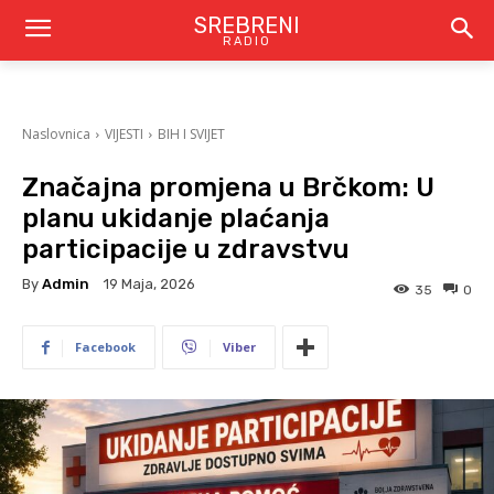
SREBRENI
RADIO
Naslovnica
VIJESTI
BIH I SVIJET
Značajna promjena u Brčkom: U
planu ukidanje plaćanja
participacije u zdravstvu
By
Admin
19 Maja, 2026
35
0
Facebook
Viber