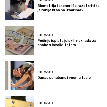
BIH I SVIJET
Biometrija i skeneri će razotkriti ko
je ranije krao na izborima?
BIH I SVIJET
Počinje isplata julskih naknada za
osobe s invaliditetom
BIH I SVIJET
Danas sunačano i veoma toplo
BIH I SVIJET