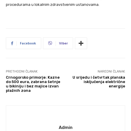
procedurama u lokalnim zdravstvenim ustanovama.
Facebook
Viber
PRETHODNI ČLANAK
NAREDNI ČLANAK
Crnogorsko primorje: Kazne
U srijedu i četvrtak planska
do 500 eura, zabrana šetnje
isključenja električne
u bikiniju i bez majice izvan
energije
plažnih zona
Admin