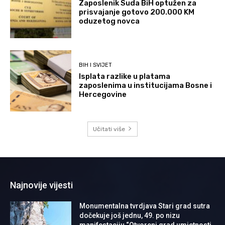
Zaposlenik Suda BiH optužen za
prisvajanje gotovo 200.000 KM
oduzetog novca
BIH I SVIJET
Isplata razlike u platama
zaposlenima u institucijama Bosne i
Hercegovine
Učitati više
Najnovije vijesti
Monumentalna tvrdjava Stari grad sutra
dočekuje još jednu, 49. po nizu
manifestaciju “Otvoreni grad umjetnosti