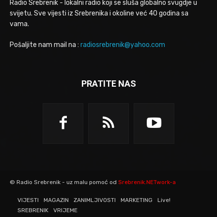
Radio Srebrenik - lokalni radio koji se sluša globalno svugdje u
svijetu. Sve vijesti iz Srebrenika i okoline već 40 godina sa
vama.
Pošaljite nam mail na :
radiosrebrenik@yahoo.com
PRATITE NAS
© Radio Srebrenik - uz malu pomoć od
Srebrenik.NETwork-a
VIJESTI
MAGAZIN
ZANIMLJIVOSTI
MARKETING
Live!
SREBRENIK
VRIJEME