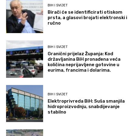
BIH I SVIJET
Birači će se identificirati otiskom
prsta, a glasovi brojati elektronski i
ručno
BIH I SVIJET
Granični prijelaz Županja: Kod
državljanina BiH pronađena veća
količina neprijavljene gotovine u
eurima, francima i dolarima.
BIH I SVIJET
Elektroprivreda BiH: Suša smanjila
hidroproizvodnju, snabdijevanje
stabilno