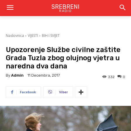
SREBRENI
RADIO
Naslovnica
VIJESTI
BIH I SVIJET
Upozorenje Službe civilne zaštite
Grada Tuzla zbog olujnog vjetra u
naredna dva dana
By
Admin
11 Decembra, 2017
332
0
Facebook
Viber