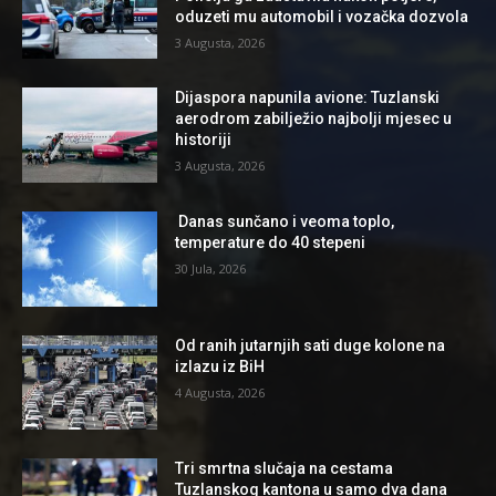
oduzeti mu automobil i vozačka dozvola
3 Augusta, 2026
Dijaspora napunila avione: Tuzlanski
aerodrom zabilježio najbolji mjesec u
historiji
3 Augusta, 2026
Danas sunčano i veoma toplo,
temperature do 40 stepeni
30 Jula, 2026
Od ranih jutarnjih sati duge kolone na
izlazu iz BiH
4 Augusta, 2026
Tri smrtna slučaja na cestama
Tuzlanskog kantona u samo dva dana