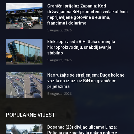
Granični prijelaz Županja: Kod
državljanina BiH pronađena veća količina
neprijavljene gotovine u eurima,
francima i dolarima.
5 Augusta, 2026
Elektroprivreda BiH: Suša smanjila
hidroproizvodnju, snabdijevanje
stabilno
5 Augusta, 2026
Naoružajte se strpljenjem: Duge kolone
vozila na izlazu iz BiH na graničnim
prijelazima
5 Augusta, 2026
POPULARNE VIJESTI
Bosanac (23) divljao ulicama Linza:
Policija ga zaustavila nakon potjere,