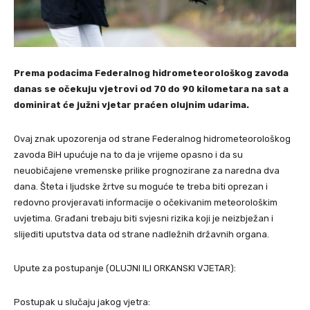
Prema podacima Federalnog hidrometeorološkog zavoda
danas se očekuju vjetrovi od 70 do 90 kilometara na sat a
dominirat će južni vjetar praćen olujnim udarima.
Ovaj znak upozorenja od strane Federalnog hidrometeorološkog
zavoda BiH upućuje na to da je vrijeme opasno i da su
neuobičajene vremenske prilike prognozirane za naredna dva
dana. Šteta i ljudske žrtve su moguće te treba biti oprezan i
redovno provjeravati informacije o očekivanim meteorološkim
uvjetima. Građani trebaju biti svjesni rizika koji je neizbježan i
slijediti uputstva data od strane nadležnih državnih organa.
Upute za postupanje (OLUJNI ILI ORKANSKI VJETAR):
Postupak u slučaju jakog vjetra: