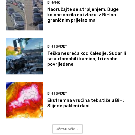
BIHAMK
Naoružajte se strpljenjem: Duge
kolone vozila na izlazu iz BiH na
graničnim prijelazima
BIH I SVIJET
Teška nesreća kod Kalesije: Sudarili
se automobil i kamion, tri osobe
povrijeđene
BIH I SVIJET
Ekstremna vrućina tek stiže u BiH:
Slijede pakleni dani
Učitati više