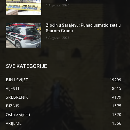
1 Augusta, 2026
Zločin u Sarajevu: Punac usmrtio zeta u
Starom Gradu
3 Augusta, 2026
SVE KATEGORIJE
BIH I SVIJET
19299
VIJESTI
8615
SREBRENIK
4179
BIZNIS
1575
Ostale vijesti
1370
VRIJEME
1366