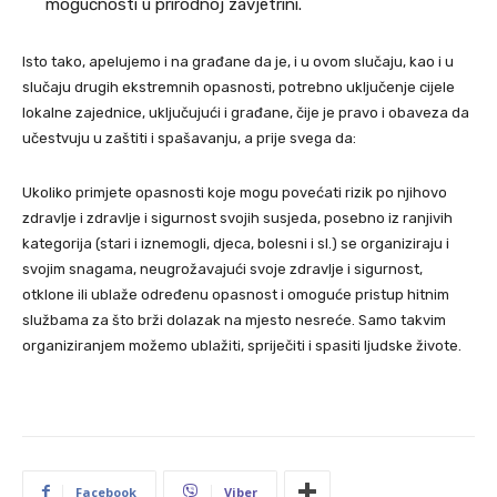
mogućnosti u prirodnoj zavjetrini.
Isto tako, apelujemo i na građane da je, i u ovom slučaju, kao i u
slučaju drugih ekstremnih opasnosti, potrebno uključenje cijele
lokalne zajednice, uključujući i građane, čije je pravo i obaveza da
učestvuju u zaštiti i spašavanju, a prije svega da:
Ukoliko primjete opasnosti koje mogu povećati rizik po njihovo
zdravlje i zdravlje i sigurnost svojih susjeda, posebno iz ranjivih
kategorija (stari i iznemogli, djeca, bolesni i sl.) se organiziraju i
svojim snagama, neugrožavajući svoje zdravlje i sigurnost,
otklone ili ublaže određenu opasnost i omoguće pristup hitnim
službama za što brži dolazak na mjesto nesreće. Samo takvim
organiziranjem možemo ublažiti, spriječiti i spasiti ljudske živote.
Facebook
Viber