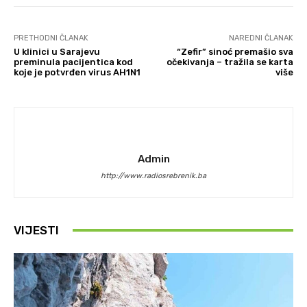
PRETHODNI ČLANAK
NAREDNI ČLANAK
U klinici u Sarajevu
“Zefir” sinoć premašio sva
preminula pacijentica kod
očekivanja – tražila se karta
koje je potvrđen virus AH1N1
više
Admin
http://www.radiosrebrenik.ba
VIJESTI