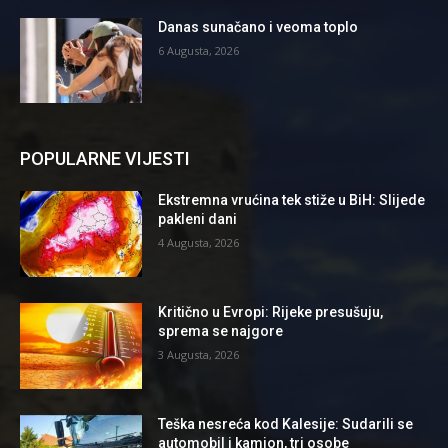
Danas sunačano i veoma toplo
6 Augusta, 2026
POPULARNE VIJESTI
Ekstremna vrućina tek stiže u BiH: Slijede
pakleni dani
4 Augusta, 2026
Kritično u Evropi: Rijeke presušuju,
sprema se najgore
3 Augusta, 2026
Teška nesreća kod Kalesije: Sudarili se
automobil i kamion, tri osobe