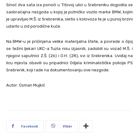
Sinoć dva sata iza ponoći u Titovoj ulici u Srebreniku dogodila se
saobraćajna nezgoda u kojoj je putničko vozilo marke BMW, kojim
je upravljao M.Š. iz Srebrenika, sletio s kolovoza te je u punoj brzini
udarilo u zid porodične kuće.
Na BMW-u je pričinjena velike materijalna štete, a povrede o čijoj
se težini ljekari UKC-a Tuzla nisu izjasnili, zadobili su vozač M.Š. i
njegovi saputnici Z.Š. (26) i O.H. (28), svi iz Srebrenika. Uviđaj na
licu mjesta obavili su pripadnici Odjela kriminalističke policije PS
Srebrenik, koji rade na dokumentovanju ove nezgode.
Autor: Osman Mujkić
Facebook
Viber