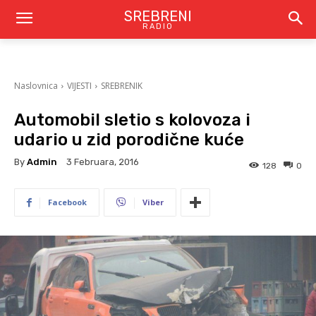
SREBRENI
RADIO
Naslovnica
VIJESTI
SREBRENIK
Automobil sletio s kolovoza i
udario u zid porodične kuće
By
Admin
3 Februara, 2016
128
0
Facebook
Viber