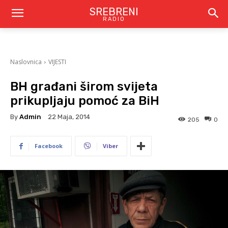
SREBRENI
RADIO
Naslovnica
VIJESTI
BH građani širom svijeta
prikupljaju pomoć za BiH
By
Admin
22 Maja, 2014
205
0
Facebook
Viber