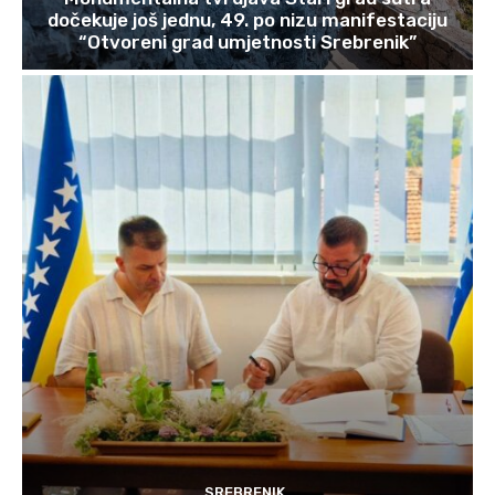
dočekuje još jednu, 49. po nizu manifestaciju
“Otvoreni grad umjetnosti Srebrenik”
SREBRENIK