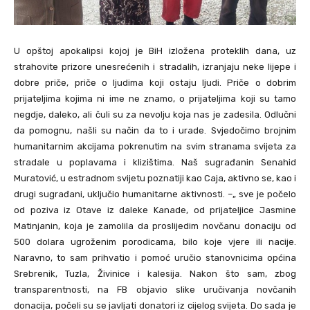
U opštoj apokalipsi kojoj je BiH izložena proteklih dana, uz
strahovite prizore unesrećenih i stradalih, izranjaju neke lijepe i
dobre priče, priče o ljudima koji ostaju ljudi. Priče o dobrim
prijateljima kojima ni ime ne znamo, o prijateljima koji su tamo
negdje, daleko, ali čuli su za nevolju koja nas je zadesila. Odlučni
da pomognu, našli su način da to i urade. Svjedočimo brojnim
humanitarnim akcijama pokrenutim na svim stranama svijeta za
stradale u poplavama i klizištima. Naš sugrađanin Senahid
Muratović, u estradnom svijetu poznatiji kao Caja, aktivno se, kao i
drugi sugrađani, uključio humanitarne aktivnosti. –„ sve je počelo
od poziva iz Otave iz daleke Kanade, od prijateljice Jasmine
Matinjanin, koja je zamolila da proslijedim novčanu donaciju od
500 dolara ugroženim porodicama, bilo koje vjere ili nacije.
Naravno, to sam prihvatio i pomoć uručio stanovnicima općina
Srebrenik, Tuzla, Živinice i kalesija. Nakon što sam, zbog
transparentnosti, na FB objavio slike uručivanja novčanih
donacija, počeli su se javljati donatori iz cijelog svijeta. Do sada je