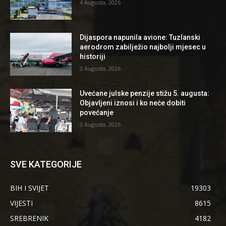
4 Augusta, 2026
Dijaspora napunila avione: Tuzlanski
aerodrom zabilježio najbolji mjesec u
historiji
3 Augusta, 2026
Uvećane julske penzije stižu 5. augusta:
Objavljeni iznosi i ko neće dobiti
povećanje
3 Augusta, 2026
SVE KATEGORIJE
BIH I SVIJET
19303
VIJESTI
8615
SREBRENIK
4182