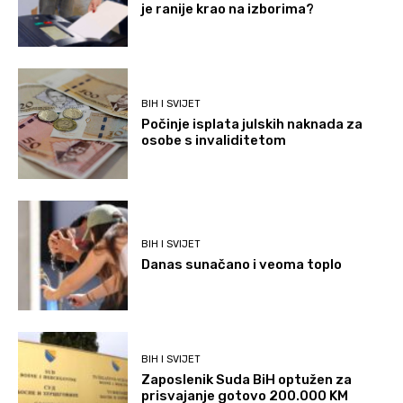
je ranije krao na izborima?
BIH I SVIJET
Počinje isplata julskih naknada za
osobe s invaliditetom
BIH I SVIJET
Danas sunačano i veoma toplo
BIH I SVIJET
Zaposlenik Suda BiH optužen za
prisvajanje gotovo 200.000 KM