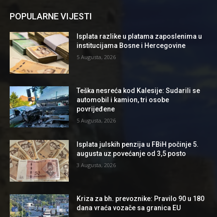
POPULARNE VIJESTI
Isplata razlike u platama zaposlenima u
institucijama Bosne i Hercegovine
5 Augusta, 2026
Teška nesreća kod Kalesije: Sudarili se
automobil i kamion, tri osobe
povrijeđene
5 Augusta, 2026
Isplata julskih penzija u FBiH počinje 5.
augusta uz povećanje od 3,5 posto
3 Augusta, 2026
Kriza za bh. prevoznike: Pravilo 90 u 180
dana vraća vozače sa granica EU