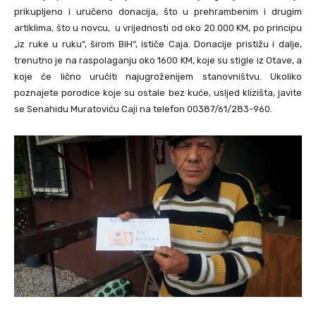
prikupljeno i uručeno donacija, što u prehrambenim i drugim
artiklima, što u novcu, u vrijednosti od oko 20.000 KM, po principu
„iz ruke u ruku“, širom BiH“, ističe Caja. Donacije pristižu i dalje,
trenutno je na raspolaganju oko 1600 KM, koje su stigle iz Otave, a
koje će lično uručiti najugroženijem stanovništvu. Ukoliko
poznajete porodice koje su ostale bez kuće, usljed klizišta, javite
se Senahidu Muratoviću Caji na telefon 00387/61/283-960.