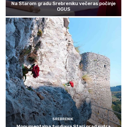
Na Starom gradu Srebreniku večeras počinje
OGUS
SREBRENIK
Monumentalna tvrdjava Stari grad sutra