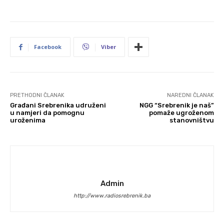
Facebook
Viber
PRETHODNI ČLANAK
NAREDNI ČLANAK
Građani Srebrenika udruženi
NGG “Srebrenik je naš”
u namjeri da pomognu
pomaže ugroženom
uroženima
stanovništvu
Admin
http://www.radiosrebrenik.ba