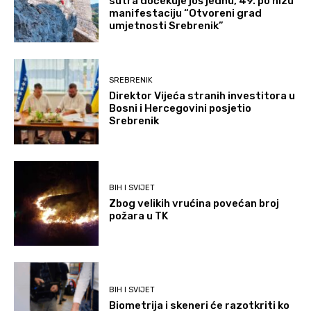
sutra dočekuje još jednu, 49. po nizu
manifestaciju “Otvoreni grad
umjetnosti Srebrenik”
SREBRENIK
Direktor Vijeća stranih investitora u
Bosni i Hercegovini posjetio
Srebrenik
BIH I SVIJET
Zbog velikih vrućina povećan broj
požara u TK
BIH I SVIJET
Biometrija i skeneri će razotkriti ko