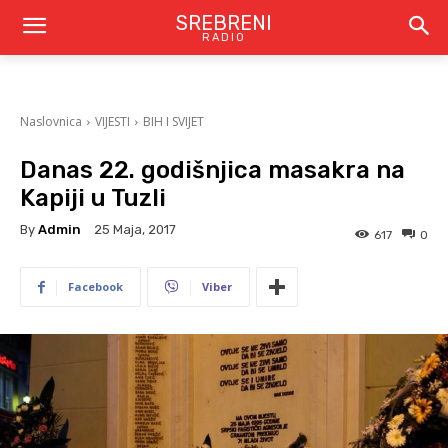
SREBRENI
RADIO
Naslovnica
VIJESTI
BIH I SVIJET
Danas 22. godišnjica masakra na
Kapiji u Tuzli
By
Admin
25 Maja, 2017
617
0
Facebook
Viber