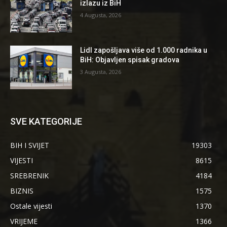
izlazu iz BiH
4 Augusta, 2026
Lidl zapošljava više od 1.000 radnika u
BiH: Objavljen spisak gradova
3 Augusta, 2026
SVE KATEGORIJE
BIH I SVIJET
19303
VIJESTI
8615
SREBRENIK
4184
BIZNIS
1575
Ostale vijesti
1370
VRIJEME
1366