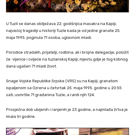
U Tuzli se danas obilježava 22. godišnjica masakra na Kapiji,
najvećoj tragediji u historiji Tuzle kada je od jedne granate 25.
maja 1995. poginula 71 osoba, uglavnom mladi.
Porodice stradalih, prijatelji, rodbina, ali i brojne delegacije, položit
će vijence i cvijeće na tuzlanskoj Kapiji, mjestu gdje je tog kobnog
dana ugašen 71 mladi život.
Snage Vojske Republike Srpske (VRS) su na Kapiji, granatom
ispaljenom sa Ozrena u četvrtak 25. maja 1995. godine u 20:55
sati, usmrtile 71 građanina Tuzle, a ranili njih 124.
Prosječna dob ubijenih i ranjenih je 23 godine, a najmlađa žrtva je
imala tri godine.