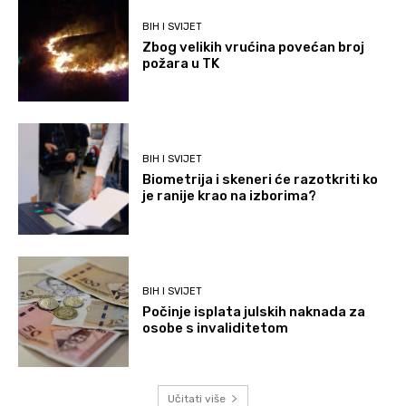
BIH I SVIJET
Zbog velikih vrućina povećan broj
požara u TK
BIH I SVIJET
Biometrija i skeneri će razotkriti ko
je ranije krao na izborima?
BIH I SVIJET
Počinje isplata julskih naknada za
osobe s invaliditetom
Učitati više