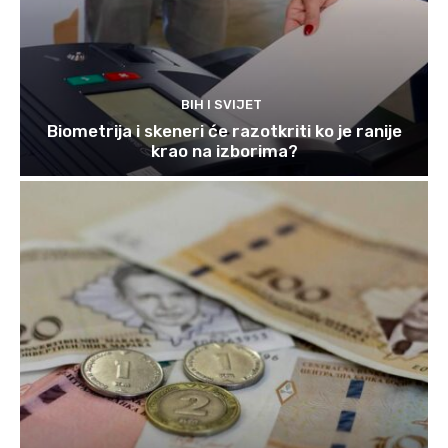
BIH I SVIJET
Biometrija i skeneri će razotkriti ko je ranije
krao na izborima?