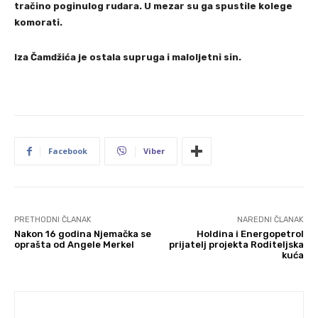
tračino poginulog rudara. U mezar su ga spustile kolege
komorati.
Iza Čamdžića je ostala supruga i maloljetni sin.
Facebook
Viber
PRETHODNI ČLANAK
NAREDNI ČLANAK
Nakon 16 godina Njemačka se
Holdina i Energopetrol
oprašta od Angele Merkel
prijatelj projekta Roditeljska
kuća