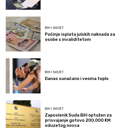
BIH I SVIJET
Počinje isplata julskih naknada za
osobe s invaliditetom
BIH I SVIJET
Danas sunačano i veoma toplo
BIH I SVIJET
Zaposlenik Suda BiH optužen za
prisvajanje gotovo 200.000 KM
oduzetog novca