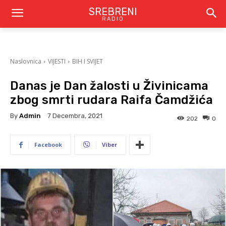
SREBRENI
RADIO
Naslovnica
VIJESTI
BIH I SVIJET
Danas je Dan žalosti u Živinicama
zbog smrti rudara Raifa Čamdžića
By
Admin
7 Decembra, 2021
202
0
Facebook
Viber