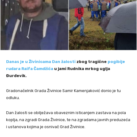
Danas je u Živinicama Dan žalosti
zbog tragične
pogibije
rudara Raifa Čamdžića
u jami Rudnika mrkog uglja
Đurđevik.
Gradonačelnik Grada Živinice Samir Kamenjaković donio je tu
odluku.
Dan žalosti se obilježava obaveznim isticanjem zastava na pola
koplja, na zgradi Grada Živinice, te na zgradama javnih preduzeća
i ustanova kojima je osnivač Grad Živinice.