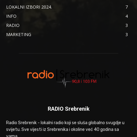
LOKALNI IZBORI 2024.
7
INFO
4
RADIO
3
MARKETING
3
RADIO Srebrenik
Radio Srebrenik - lokalni radio koji se sluša globalno svugdje u
svijetu. Sve vijesti iz Srebrenika i okoline već 40 godina sa
vama.