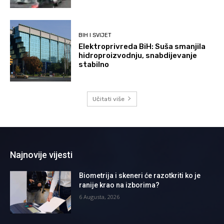
BIH I SVIJET
Elektroprivreda BiH: Suša smanjila
hidroproizvodnju, snabdijevanje
stabilno
Učitati više
Najnovije vijesti
Biometrija i skeneri će razotkriti ko je
ranije krao na izborima?
6 Augusta, 2026