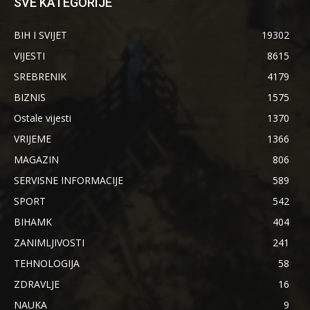
SVE KATEGORIJE
BIH I SVIJET
19302
VIJESTI
8615
SREBRENIK
4179
BIZNIS
1575
Ostale vijesti
1370
VRIJEME
1366
MAGAZIN
806
SERVISNE INFORMACIJE
589
SPORT
542
BIHAMK
404
ZANIMLJIVOSTI
241
TEHNOLOGIJA
58
ZDRAVLJE
16
NAUKA
9