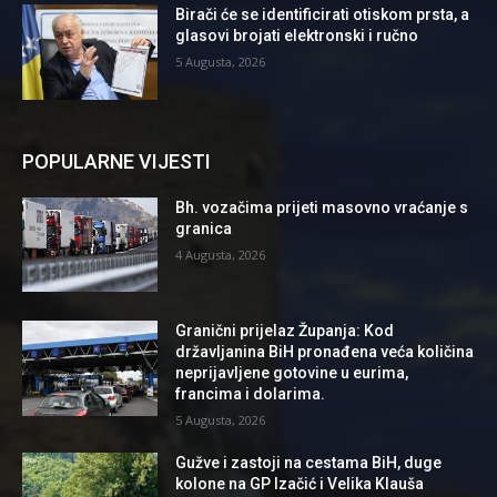
Birači će se identificirati otiskom prsta, a
glasovi brojati elektronski i ručno
5 Augusta, 2026
POPULARNE VIJESTI
Bh. vozačima prijeti masovno vraćanje s
granica
4 Augusta, 2026
Granični prijelaz Županja: Kod
državljanina BiH pronađena veća količina
neprijavljene gotovine u eurima,
francima i dolarima.
5 Augusta, 2026
Gužve i zastoji na cestama BiH, duge
kolone na GP Izačić i Velika Klauša