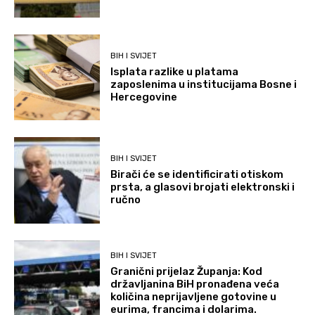
BIH I SVIJET
Isplata razlike u platama
zaposlenima u institucijama Bosne i
Hercegovine
BIH I SVIJET
Birači će se identificirati otiskom
prsta, a glasovi brojati elektronski i
ručno
BIH I SVIJET
Granični prijelaz Županja: Kod
državljanina BiH pronađena veća
količina neprijavljene gotovine u
eurima, francima i dolarima.