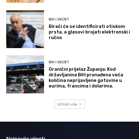
BIH I SVIJET
Birači će se identificirati otiskom
prsta, a glasovi brojati elektronski i
ručno
BIH I SVIJET
Granični prijelaz Županja: Kod
državljanina BiH pronađena veća
količina neprijavljene gotovine u
eurima, francima i dolarima.
Učitati više
Najnovije vijesti