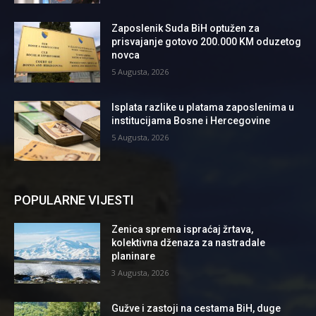
Zaposlenik Suda BiH optužen za
prisvajanje gotovo 200.000 KM oduzetog
novca
5 Augusta, 2026
Isplata razlike u platama zaposlenima u
institucijama Bosne i Hercegovine
5 Augusta, 2026
POPULARNE VIJESTI
Zenica sprema ispraćaj žrtava,
kolektivna dženaza za nastradale
planinare
3 Augusta, 2026
Gužve i zastoji na cestama BiH, duge