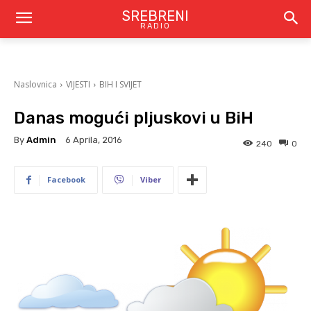
SREBRENI
RADIO
Naslovnica
VIJESTI
BIH I SVIJET
Danas mogući pljuskovi u BiH
By
Admin
6 Aprila, 2016
240
0
Facebook
Viber