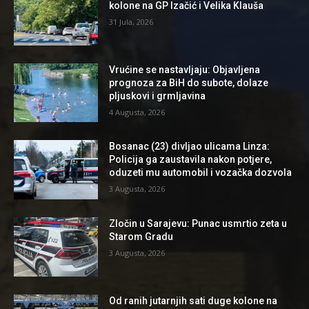
kolone na GP Izačić i Velika Klauša
31 Jula, 2026
Vrućine se nastavljaju: Objavljena
prognoza za BiH do subote, dolaze
pljuskovi i grmljavina
4 Augusta, 2026
Bosanac (23) divljao ulicama Linza:
Policija ga zaustavila nakon potjere,
oduzeti mu automobil i vozačka dozvola
3 Augusta, 2026
Zločin u Sarajevu: Punac usmrtio zeta u
Starom Gradu
3 Augusta, 2026
Od ranih jutarnjih sati duge kolone na