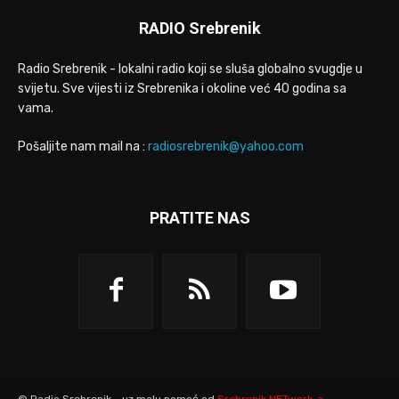
RADIO Srebrenik
Radio Srebrenik - lokalni radio koji se sluša globalno svugdje u
svijetu. Sve vijesti iz Srebrenika i okoline već 40 godina sa
vama.
Pošaljite nam mail na :
radiosrebrenik@yahoo.com
PRATITE NAS
© Radio Srebrenik - uz malu pomoć od
Srebrenik.NETwork-a