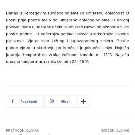
Danas u Hercegovini sunčano vrijeme uz umjerenu oblačnost. U
Bosni prije podne malo do umjereno oblačno vrijeme. U drugoj
polovini dana u Bosni se očekuje umjeren razvoj oblačnosti koji će
poslije podne i u večernjim satima usloviti kratkotrajne lokalne
pljuskove. Vjetar slab južnog i jugozapadnog smjera. Poslije
podne vjetar u skretanju na istočni i jugoistočni smjer. Najniža
jutarnja temperatura zraka većinom između 6 i 12°C. Najviša
dnevna temperatura zraka između 22 i 28°C.
Facebook
Viber
PRETHODNI ČLANAK
NAREDNI ČLANAK