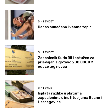
BIH I SVIJET
Danas sunačano i veoma toplo
BIH I SVIJET
Zaposlenik Suda BiH optužen za
prisvajanje gotovo 200.000 KM
oduzetog novca
BIH I SVIJET
Isplata razlike u platama
zaposlenima u institucijama Bosne i
Hercegovine