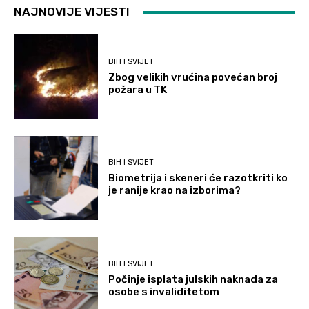
NAJNOVIJE VIJESTI
BIH I SVIJET
Zbog velikih vrućina povećan broj
požara u TK
BIH I SVIJET
Biometrija i skeneri će razotkriti ko
je ranije krao na izborima?
BIH I SVIJET
Počinje isplata julskih naknada za
osobe s invaliditetom