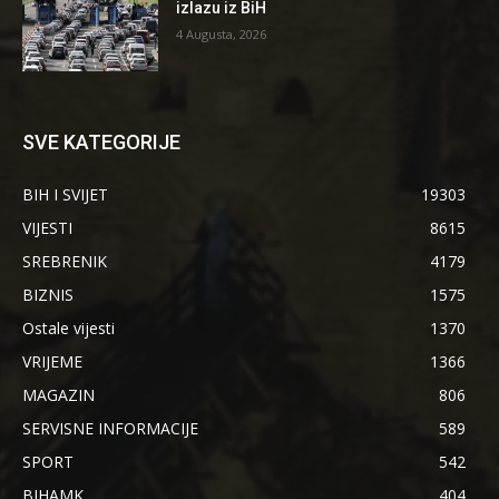
izlazu iz BiH
4 Augusta, 2026
SVE KATEGORIJE
BIH I SVIJET
19303
VIJESTI
8615
SREBRENIK
4179
BIZNIS
1575
Ostale vijesti
1370
VRIJEME
1366
MAGAZIN
806
SERVISNE INFORMACIJE
589
SPORT
542
BIHAMK
404