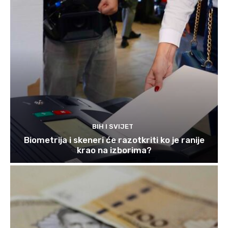
BIH I SVIJET
Biometrija i skeneri će razotkriti ko je ranije
krao na izborima?