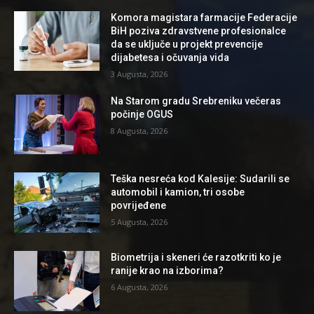
Komora magistara farmacije Federacije
BiH poziva zdravstvene profesionalce
da se uključe u projekt prevencije
dijabetesa i očuvanja vida
3 Augusta, 2026
Na Starom gradu Srebreniku večeras
počinje OGUS
8 Augusta, 2026
Teška nesreća kod Kalesije: Sudarili se
automobil i kamion, tri osobe
povrijeđene
5 Augusta, 2026
Biometrija i skeneri će razotkriti ko je
ranije krao na izborima?
6 Augusta, 2026