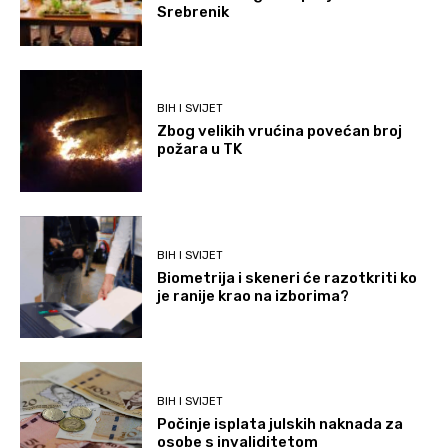
Srebrenik
BIH I SVIJET
Zbog velikih vrućina povećan broj
požara u TK
BIH I SVIJET
Biometrija i skeneri će razotkriti ko
je ranije krao na izborima?
BIH I SVIJET
Počinje isplata julskih naknada za
osobe s invaliditetom