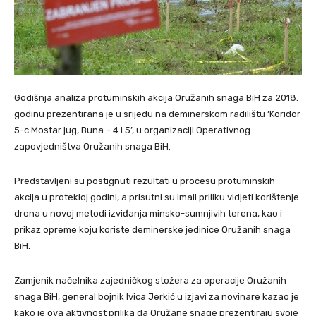
Godišnja analiza protuminskih akcija Oružanih snaga BiH za 2018.
godinu prezentirana je u srijedu na deminerskom radilištu ‘Koridor
5-c Mostar jug, Buna – 4 i 5’, u organizaciji Operativnog
zapovjedništva Oružanih snaga BiH.
Predstavljeni su postignuti rezultati u procesu protuminskih
akcija u protekloj godini, a prisutni su imali priliku vidjeti korištenje
drona u novoj metodi izviđanja minsko-sumnjivih terena, kao i
prikaz opreme koju koriste deminerske jedinice Oružanih snaga
BiH.
Zamjenik načelnika zajedničkog stožera za operacije Oružanih
snaga BiH, general bojnik Ivica Jerkić u izjavi za novinare kazao je
kako je ova aktivnost prilika da Oružane snage prezentiraju svoje