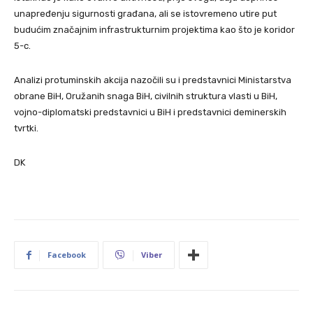
unapređenju sigurnosti građana, ali se istovremeno utire put
budućim značajnim infrastrukturnim projektima kao što je koridor
5-c.
Analizi protuminskih akcija nazočili su i predstavnici Ministarstva
obrane BiH, Oružanih snaga BiH, civilnih struktura vlasti u BiH,
vojno-diplomatski predstavnici u BiH i predstavnici deminerskih
tvrtki.
DK
Facebook
Viber