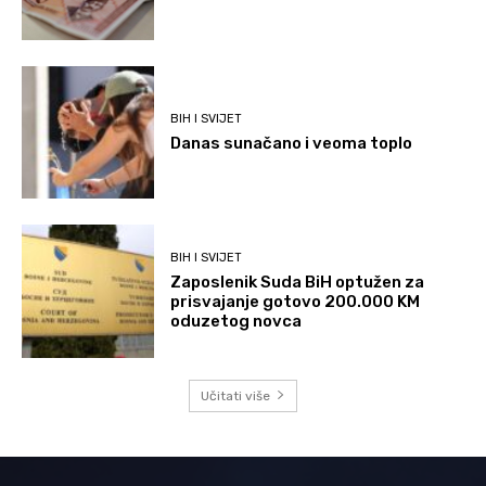
BIH I SVIJET
Danas sunačano i veoma toplo
BIH I SVIJET
Zaposlenik Suda BiH optužen za
prisvajanje gotovo 200.000 KM
oduzetog novca
Učitati više