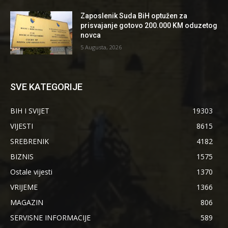
Zaposlenik Suda BiH optužen za
prisvajanje gotovo 200.000 KM oduzetog
novca
5 Augusta, 2026
SVE KATEGORIJE
BIH I SVIJET
19303
VIJESTI
8615
SREBRENIK
4182
BIZNIS
1575
Ostale vijesti
1370
VRIJEME
1366
MAGAZIN
806
SERVISNE INFORMACIJE
589