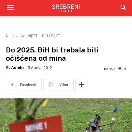
SREBRENI
RADIO
Naslovnica
VIJESTI
BIH I SVIJET
Do 2025. BiH bi trebala biti
očišćena od mina
By
Admin
3 Aprila, 2019
153
0
Facebook
Viber