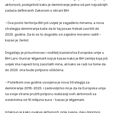
aktivnosti, podsjetivši kako je deminiranje jedna od pet najvažnijih
zadaća definiranih Zakonom o obrani BiH.
– Dva posto teritorija BiH još uvijek je zagađeno minama, a nova
strategija deminiranja kaže da bi taj posao trebali završiti do
2025. godine. Da bi se to dogodilo svi zajedno moramo raditi –
kazao je Jerkić.
Događaju je prisustvovao i voditelj Izaslanstva Europske unije u
BiH Lars-Gunnar Wigemark koji je kazao kako je BiH zemlja koja još
uvijek ima najveći broj zaostalih mina, ali kako se radi na tome da
do 2025. ona bude potpuno očišćena.
– Početkom ove godine usvojena je nova Strategija za
deminiranje 2018.-2025. i zadovoljstvo mi je da će Europska unija
sa svoje strane pružiti potporu realizaciji ovih aktivnosti sa
sredstvima od 10 milijuna eura – kazao je Wigemark.
Istaknuo je kako ovakve aktivnosti, prije svega, daju doprinos