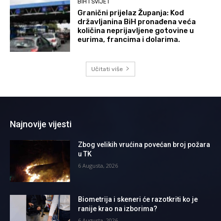
BIH I SVIJET
Granični prijelaz Županja: Kod
državljanina BiH pronađena veća
količina neprijavljene gotovine u
eurima, francima i dolarima.
Učitati više
Najnovije vijesti
Zbog velikih vrućina povećan broj požara
u TK
6 Augusta, 2026
Biometrija i skeneri će razotkriti ko je
ranije krao na izborima?
6 Augusta, 2026