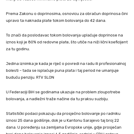
Prema Zakonu o doprinosima, osnovicu za obračun doprinosa čini
upravo ta naknada plate tokom bolovanja do 42 dana.
To znači da poslodavac tokom bolovanja uplaćuje doprinose na
iznos koji je 80% od redovne plate, što utiče na niži lični koeficijent
za tu godinu.
Jedina iznimka je kada je riječ o povredi na radu ili profesionalnoj
bolesti – tada se isplaćuje puna plata i taj period ne umanjuje
buduću penziju. RTV SLON
U Federaciji BiH se godinama ukazuje na problem zloupotrebe
bolovanja, a nadležni traže načine da tu praksu suzbiju.
Statistički podaci pokazuju da prosječno bolovanje po radniku
iznosi 25 dana godišnje, dok je u Kantonu Sarajevo taj broj 22
dana. U poređenju sa zemljama Evropske unije, gdje prosječan