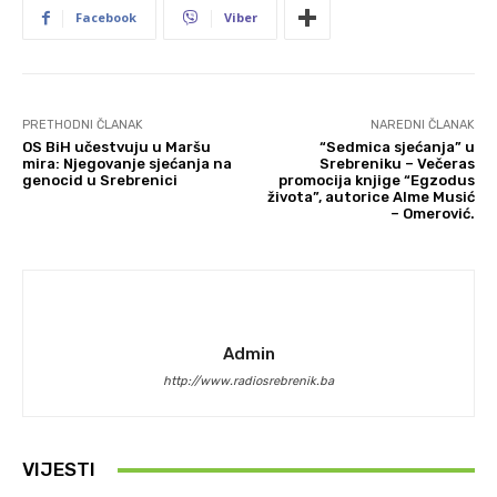
Facebook
Viber
PRETHODNI ČLANAK
NAREDNI ČLANAK
OS BiH učestvuju u Maršu
“Sedmica sjećanja” u
mira: Njegovanje sjećanja na
Srebreniku – Večeras
genocid u Srebrenici
promocija knjige “Egzodus
života”, autorice Alme Musić
– Omerović.
Admin
http://www.radiosrebrenik.ba
VIJESTI