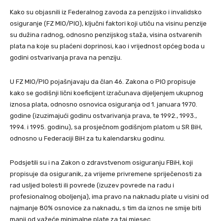
Kako su objasnili iz Federalnog zavoda za penzijsko i invalidsko
osiguranje (FZ MIO/PIO), ključni faktori koji utiču na visinu penzije
su dužina radnog, odnosno penzijskog staža, visina ostvarenih
plata na koje su plaćeni doprinosi, kao i vrijednost općeg boda u
godini ostvarivanja prava na penziju.
U FZ MIO/PIO pojašnjavaju da član 46. Zakona o PIO propisuje
kako se godišnji lični koeficijent izračunava dijeljenjem ukupnog
iznosa plata, odnosno osnovica osiguranja od 1. januara 1970.
godine (izuzimajući godinu ostvarivanja prava, te 1992., 1993.,
1994. i 1995. godinu), sa prosječnom godišnjom platom u SR BiH,
odnosno u Federaciji BiH za tu kalendarsku godinu.
Podsjetili su i na Zakon o zdravstvenom osiguranju FBiH, koji
propisuje da osiguranik, za vrijeme privremene spriječenosti za
rad usljed bolesti ili povrede (izuzev povrede na radu i
profesionalnog oboljenja), ima pravo na naknadu plate u visini od
najmanje 80% osnovice za naknadu, s tim da iznos ne smije biti
manji od važeće minimalne plate za taj mjesec.