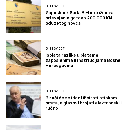
BIH I SVIJET
Zaposlenik Suda BiH optužen za
prisvajanje gotovo 200.000 KM
oduzetog novca
BIH I SVIJET
Isplata razlike u platama
zaposlenima u institucijama Bosne i
Hercegovine
BIH I SVIJET
Birači će se identificirati otiskom
prsta, a glasovi brojati elektronski i
ručno