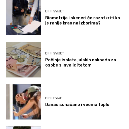
BIH I SVIJET
Biometrija i skeneri će razotkriti ko
je ranije krao na izborima?
BIH I SVIJET
Počinje isplata julskih naknada za
osobe s invaliditetom
BIH I SVIJET
Danas sunačano i veoma toplo