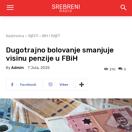
SREBRENI
RADIO
Naslovnica
VIJESTI
BIH I SVIJET
Dugotrajno bolovanje smanjuje
visinu penzije u FBiH
By
Admin
7 Jula, 2025
210
0
Facebook
Viber