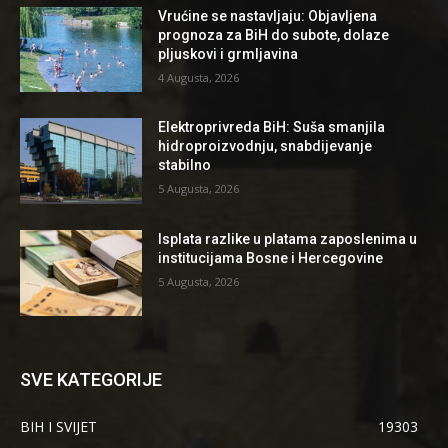
Vrućine se nastavljaju: Objavljena
prognoza za BiH do subote, dolaze
pljuskovi i grmljavina
4 Augusta, 2026
Elektroprivreda BiH: Suša smanjila
hidroproizvodnju, snabdijevanje
stabilno
5 Augusta, 2026
Isplata razlike u platama zaposlenima u
institucijama Bosne i Hercegovine
5 Augusta, 2026
SVE KATEGORIJE
BIH I SVIJET
19303