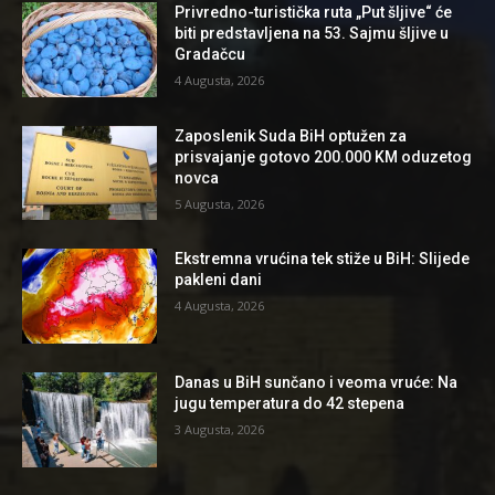
Privredno-turistička ruta „Put šljive“ će
biti predstavljena na 53. Sajmu šljive u
Gradačcu
4 Augusta, 2026
Zaposlenik Suda BiH optužen za
prisvajanje gotovo 200.000 KM oduzetog
novca
5 Augusta, 2026
Ekstremna vrućina tek stiže u BiH: Slijede
pakleni dani
4 Augusta, 2026
Danas u BiH sunčano i veoma vruće: Na
jugu temperatura do 42 stepena
3 Augusta, 2026