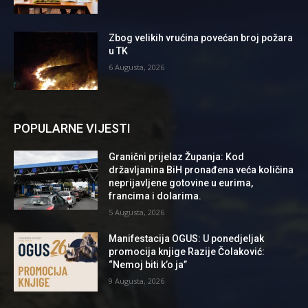
Zbog velikih vrućina povećan broj požara
u TK
6 Augusta, 2026
POPULARNE VIJESTI
Granični prijelaz Županja: Kod
državljanina BiH pronađena veća količina
neprijavljene gotovine u eurima,
francima i dolarima.
5 Augusta, 2026
Manifestacija OGUS: U ponedjeljak
promocija knjige Razije Čolaković:
“Nemoj biti k’o ja”
9 Augusta, 2026