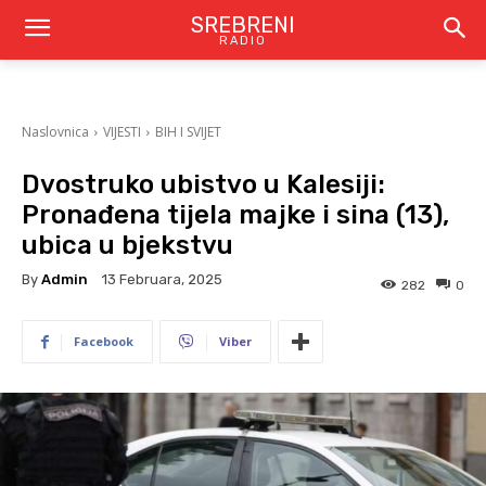
SREBRENI
RADIO
Naslovnica
VIJESTI
BIH I SVIJET
Dvostruko ubistvo u Kalesiji:
Pronađena tijela majke i sina (13),
ubica u bjekstvu
By
Admin
13 Februara, 2025
282
0
Facebook
Viber