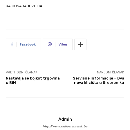
RADIOSARAJEVO.BA
Facebook
Viber
PRETHODNI ČLANAK
NAREDNI ČLANAK
Nastavlja se bojkot trgovina
Servisne informacije – Dva
u BiH
nova klizišta u Srebreniku
Admin
http://www.radiosrebrenik.ba