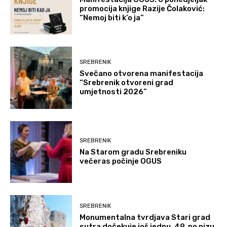
promocija knjige Razije Čolaković:
“Nemoj biti k’o ja”
SREBRENIK
Svečano otvorena manifestacija
“Srebrenik otvoreni grad
umjetnosti 2026”
SREBRENIK
Na Starom gradu Srebreniku
večeras počinje OGUS
SREBRENIK
Monumentalna tvrdjava Stari grad
sutra dočekuje još jednu, 49. po nizu