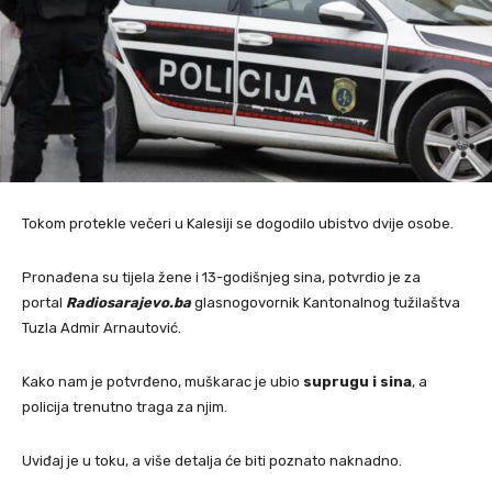
Tokom protekle večeri u Kalesiji se dogodilo ubistvo dvije osobe.
Pronađena su tijela žene i 13-godišnjeg sina, potvrdio je za
portal
Radiosarajevo.ba
glasnogovornik Kantonalnog tužilaštva
Tuzla Admir Arnautović.
Kako nam je potvrđeno, muškarac je ubio
suprugu i sina
, a
policija trenutno traga za njim.
Uviđaj je u toku, a više detalja će biti poznato naknadno.