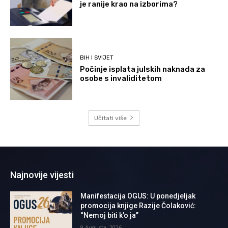
je ranije krao na izborima?
BIH I SVIJET
Počinje isplata julskih naknada za
osobe s invaliditetom
Učitati više
Najnovije vijesti
Manifestacija OGUS: U ponedjeljak
promocija knjige Razije Čolaković:
“Nemoj biti k’o ja”
9 Augusta, 2026