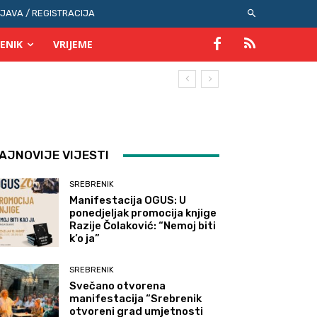
IJAVA / REGISTRACIJA
ENIK
VRIJEME
AJNOVIJE VIJESTI
SREBRENIK
Manifestacija OGUS: U
ponedjeljak promocija knjige
Razije Čolaković: “Nemoj biti
k’o ja”
SREBRENIK
Svečano otvorena
manifestacija “Srebrenik
otvoreni grad umjetnosti