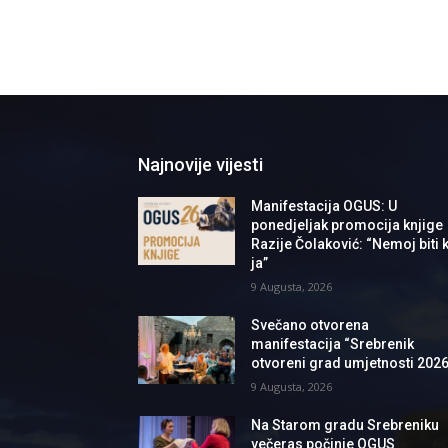
Najnovije vijesti
Manifestacija OGUS: U
ponedjeljak promocija knjige
Razije Čolaković: “Nemoj biti k
ja”
9 Augusta, 2026
Svečano otvorena
manifestacija “Srebrenik
otvoreni grad umjetnosti 2026
9 Augusta, 2026
Na Starom gradu Srebreniku
večeras počinje OGUS