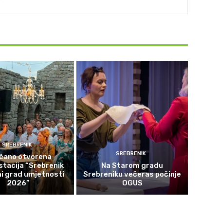
SREBRENIK
SREBRENIK
čano otvorena
tacija “Srebrenik
Na Starom gradu
i grad umjetnosti
Srebreniku večeras počinje
2026”
OGUS