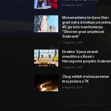
8 Augusta, 2026
Monumentalna tvrdjava Stari
grad sutra dočekuje još jednu
49. po nizu manifestaciju
“Otvoreni grad umjetnosti
Srebrenik”
7 Augusta, 2026
Direktor Vijeća stranih
investitora u Bosni i
Hercegovini posjetio Srebren
7 Augusta, 2026
Zbog velikih vrućina povećan
broj požara u TK
6 Augusta, 2026