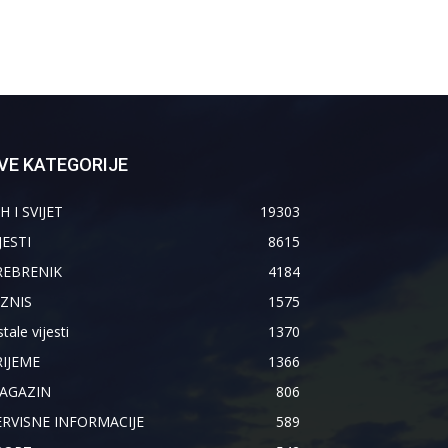
VE KATEGORIJE
H I SVIJET
19303
JESTI
8615
REBRENIK
4184
IZNIS
1575
tale vijesti
1370
RIJEME
1366
AGAZIN
806
ERVISNE INFORMACIJE
589