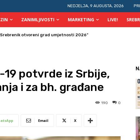
NEDJELJA, 9 AUGUSTA, 2026
PR
ZIN
ZANIMLJIVOSTI
MARKETING
LIVE!
SREBR
ebrenik otvoreni grad umjetnosti 2026”
ras počinje OGUS
N
19 potvrde iz Srbije,
nja i za bh. građane
190
0
atsApp
Email
X