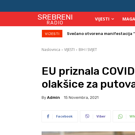
SREBRENI
VIJESTI
MAGA
RADIO
Svečano otvorena manifestacija “Sr
Na Starom gradu Srebreniku veče
VIJESTI
Naslovnica
VIJESTI
BIH I SVIJET
EU priznala COVID-
olakšice za putova
By
Admin
15 Novembra, 2021
Facebook
Viber
Wh