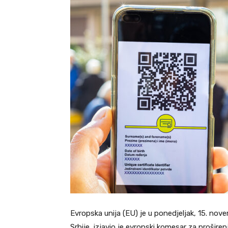
Evropska unija (EU) je u ponedjeljak, 15. nov
Srbije, izjavio je evropski komesar za proširenj