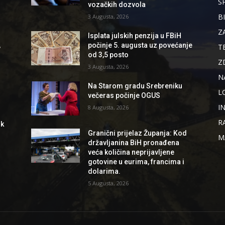
S
vozačkih dozvola
B
3 Augusta, 2026
Z
Isplata julskih penzija u FBiH
,
počinje 5. augusta uz povećanje
T
od 3,5 posto
Z
3 Augusta, 2026
N
Na Starom gradu Srebreniku
L
večeras počinje OGUS
I
8 Augusta, 2026
R
ik
Granični prijelaz Županja: Kod
M
državljanina BiH pronađena
veća količina neprijavljene
gotovine u eurima, francima i
dolarima.
5 Augusta, 2026