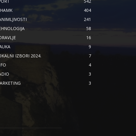
PORT
542
IHAMK
404
ANIMLJIVOSTI
241
EHNOLOGIJA
58
DRAVLJE
16
AUKA
9
OKALNI IZBORI 2024.
7
NFO
4
ADIO
3
ARKETING
3