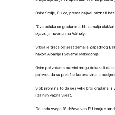
Osim Srbije, EU ċe, prema najavi, priznati iste 
“Ova odluka ċe građanima tih zemalja olakšati
izjavio je novinarima Várhelyi.
Srbija je treċa od šest zemalja Zapadnog Balka
nakon Albanije i Severne Makedonije.
Ovim potvrdama putnici mogu dokazati da su 
potvrdu da su preležali korona virus u poslje
S obzirom na to da se i veliki broj građana iz B
i za njih važna vijest.
Do sada svega 18 država van EU imaju stand