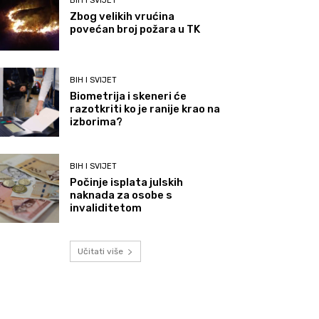
BIH I SVIJET
Zbog velikih vrućina
povećan broj požara u TK
BIH I SVIJET
Biometrija i skeneri će
razotkriti ko je ranije krao na
izborima?
BIH I SVIJET
Počinje isplata julskih
naknada za osobe s
invaliditetom
Učitati više