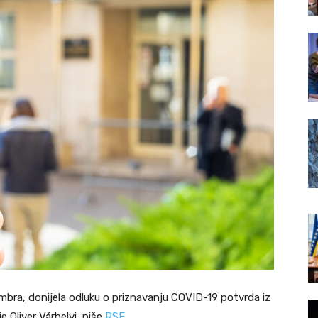
embra, donijela odluku o priznavanju COVID-19 potvrda iz
e Oliver Várhelyi, piše
RSE
.