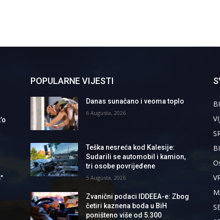
POPULARNE VIJESTI
S
Danas sunačano i veoma toplo
BI
6 Augusta, 2026
VI
’o
S
B
Teška nesreća kod Kalesije:
Sudarili se automobil i kamion,
Os
tri osobe povrijeđene
V
5 Augusta, 2026
”
M
Zvanični podaci IDDEEA-e: Zbog
četiri kaznena boda u BiH
S
poništeno više od 5.300