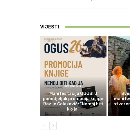
VIJESTI
SREBRENIK
Manifestacija OGUS: U
Sve
ponedjeljak promocija knjige
manifes
Razije Čolaković: “Nemoj biti
otvoren
k’o ja”