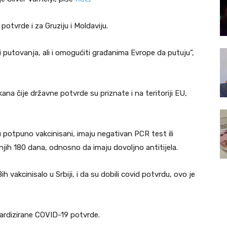
potvrde i za Gruziju i Moldaviju.
 putovanja, ali i omogućiti građanima Evrope da putuju”,
na čije državne potvrde su priznate i na teritoriji EU,
potpuno vakcinisani, imaju negativan PCR test ili
dnjih 180 dana, odnosno da imaju dovoljno antitijela.
ih vakcinisalo u Srbiji, i da su dobili covid potvrdu, ovo je
ardizirane COVID-19 potvrde.