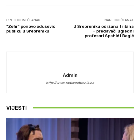
PRETHODNI ČLANAK
NAREDNI ČLANAK
“Zefir” ponovo oduševio
U Srebreniku održana tribina
publiku u Srebreniku
– predavači ugledni
profesori Spahić i Begić
Admin
http://www.radiosrebrenik.ba
VIJESTI