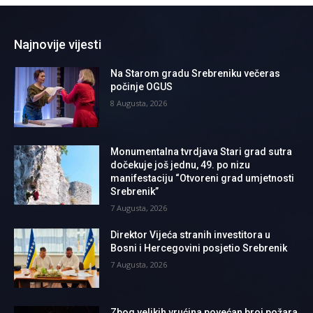
Najnovije vijesti
Na Starom gradu Srebreniku večeras
počinje OGUS
8 Augusta, 2026
Monumentalna tvrdjava Stari grad sutra
dočekuje još jednu, 49. po nizu
manifestaciju “Otvoreni grad umjetnosti
Srebrenik”
7 Augusta, 2026
Direktor Vijeća stranih investitora u
Bosni i Hercegovini posjetio Srebrenik
7 Augusta, 2026
Zbog velikih vrućina povećan broj požara