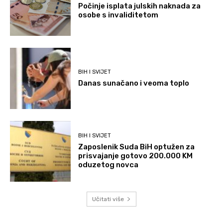
Počinje isplata julskih naknada za
osobe s invaliditetom
BIH I SVIJET
Danas sunačano i veoma toplo
BIH I SVIJET
Zaposlenik Suda BiH optužen za
prisvajanje gotovo 200.000 KM
oduzetog novca
Učitati više