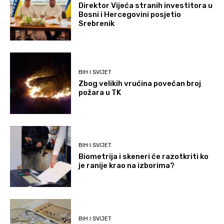
Direktor Vijeća stranih investitora u
Bosni i Hercegovini posjetio
Srebrenik
BIH I SVIJET
Zbog velikih vrućina povećan broj
požara u TK
BIH I SVIJET
Biometrija i skeneri će razotkriti ko
je ranije krao na izborima?
BIH I SVIJET