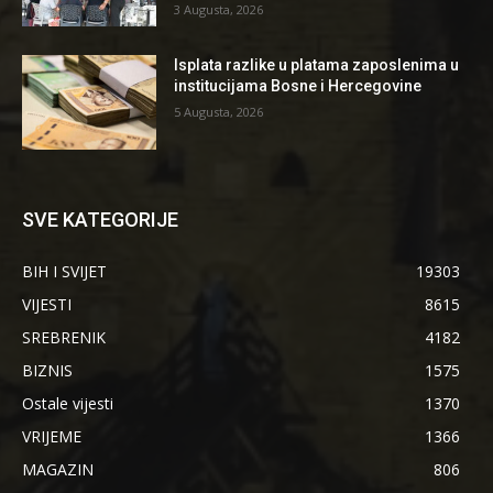
3 Augusta, 2026
Isplata razlike u platama zaposlenima u
institucijama Bosne i Hercegovine
5 Augusta, 2026
SVE KATEGORIJE
BIH I SVIJET
19303
VIJESTI
8615
SREBRENIK
4182
BIZNIS
1575
Ostale vijesti
1370
VRIJEME
1366
MAGAZIN
806