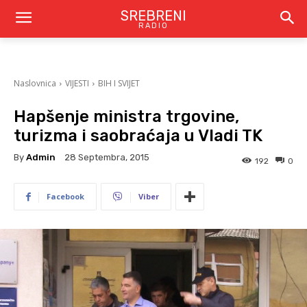
SREBRENI
RADIO
Naslovnica
VIJESTI
BIH I SVIJET
Hapšenje ministra trgovine,
turizma i saobraćaja u Vladi TK
By
Admin
28 Septembra, 2015
192
0
Facebook
Viber