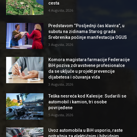
cesta
4 Augusta, 2026
Predstavom “Posljednji čas klavira”, u
subotu na zidinama Starog grada
Srebrenika počinje manifestacija OGUS
3 Augusta, 2026
Komora magistara farmacije Federacije
BiH poziva zdravstvene profesionalce
da se uključe u projekt prevencije
dijabetesa i očuvanja vida
3 Augusta, 2026
Teška nesreća kod Kalesije: Sudarili se
automobil i kamion, tri osobe
povrijeđene
5 Augusta, 2026
Uvoz automobila u BiH usporio, raste
potražnja za električnim i hibridnim