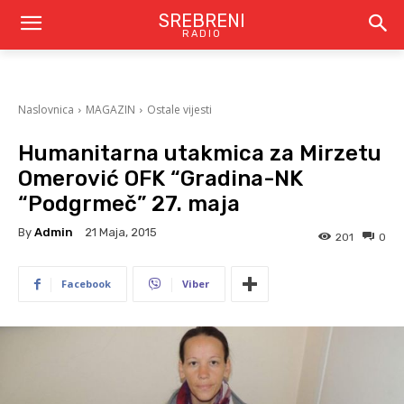
SREBRENI
RADIO
Naslovnica
MAGAZIN
Ostale vijesti
Humanitarna utakmica za Mirzetu
Omerović OFK “Gradina-NK
“Podgrmeč” 27. maja
By
Admin
21 Maja, 2015
201
0
Facebook
Viber