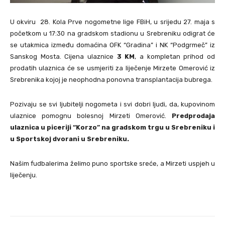
U okviru 28. Kola Prve nogometne lige FBiH, u srijedu 27. maja s
početkom u 17:30 na gradskom stadionu u Srebreniku odigrat će
se utakmica između domaćina OFK “Gradina” i NK “Podgrmeč” iz
Sanskog Mosta. Cijena ulaznice
3 KM
, a kompletan prihod od
prodatih ulaznica će se usmjeriti za liječenje Mirzete Omerović iz
Srebrenika kojoj je neophodna ponovna transplantacija bubrega.
Pozivaju se svi ljubitelji nogometa i svi dobri ljudi, da, kupovinom
ulaznice pomognu bolesnoj Mirzeti Omerović.
Predprodaja
ulaznica u piceriji “Korzo” na gradskom trgu u Srebreniku i
u Sportskoj dvorani u Srebreniku.
Našim fudbalerima želimo puno sportske sreće, a Mirzeti uspjeh u
liječenju.