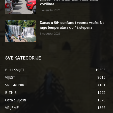
vozilima
3 Augusta, 2026
Danas u BiH sunčano i veoma vruće: Na
jugu temperatura do 42 stepena
3 Augusta, 2026
SVE KATEGORIJE
BIH I SVIJET
19303
VIJESTI
8615
SREBRENIK
4181
BIZNIS
1575
Ostale vijesti
1370
VRIJEME
1366