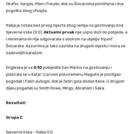
Okafor, Vargas, Itten i Freuler, dok su Švicarcima poništena i dva
pogotka zbog ofsajda.
Italija je ostala bez prvog mjesta zbog remija na gostovanju kod
Sjeverne Irske (0:0).
Aktuelni
prvak
nije uspio doći do pobjede, a
i minimalna im nije odgovarala s obzirom na ubjeljiv trijumf
Švicarske. Azzurrima je tako završila na drugom mjestu i mora se
zadovoljiti baražom.
Engleska je sa
0:10
pobijedila San Marino na gostovanju i
plasirala se u Katar. U prvom poluvremenu Maguire je postigao
pogodak i Fabri autogol, dok je četiri gola dodao Kane. U drugom
dijelu pogađali su Smith Rowe, Mings, Abraham i Saka.
Rezultati
:
Grupa
C
Sjeverna Irska – Italija 0:0