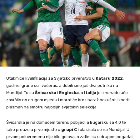
Utakmice kvalifikacija za Svjetsko prvenstvo u
Kataru
2022
.
godine igrane su i večeras, a dobili smo još dva putnika na
Mundijal. To su
Švicarska
i
Engleska
, a
Italija
je iznenađujuće
završila na drugom mjestu i morat će kroz baraž pokušati izboriti
plasman na smotru najboljih svjetskih selekcija.
Švicarska je na domaćem terenu pobijedila Bugarsku sa 4:0 te
tako preuzela prvo mjesto u
grupi C
i plasirala se na Mundijal. U
prvom poluvremenu nije bilo golova, a zatim su u drugom pogađali