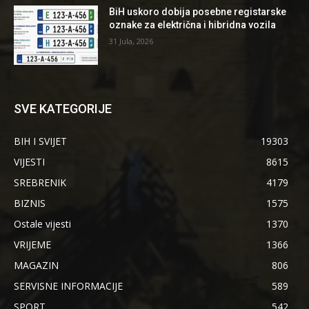
BiH uskoro dobija posebne registarske
oznake za električna i hibridna vozila
31 Jula, 2026
SVE KATEGORIJE
BIH I SVIJET
19303
VIJESTI
8615
SREBRENIK
4179
BIZNIS
1575
Ostale vijesti
1370
VRIJEME
1366
MAGAZIN
806
SERVISNE INFORMACIJE
589
SPORT
542