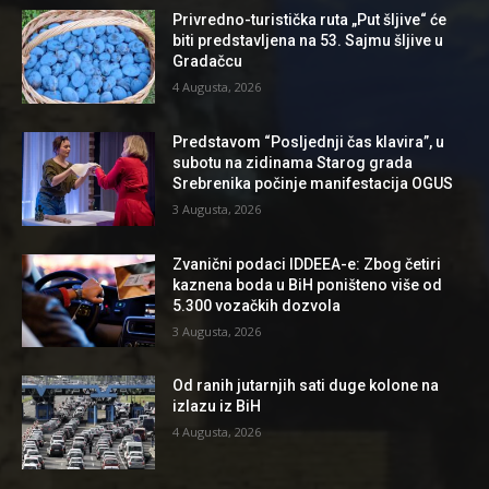
Privredno-turistička ruta „Put šljive“ će
biti predstavljena na 53. Sajmu šljive u
Gradačcu
4 Augusta, 2026
Predstavom “Posljednji čas klavira”, u
subotu na zidinama Starog grada
Srebrenika počinje manifestacija OGUS
3 Augusta, 2026
Zvanični podaci IDDEEA-e: Zbog četiri
kaznena boda u BiH poništeno više od
5.300 vozačkih dozvola
3 Augusta, 2026
Od ranih jutarnjih sati duge kolone na
izlazu iz BiH
4 Augusta, 2026