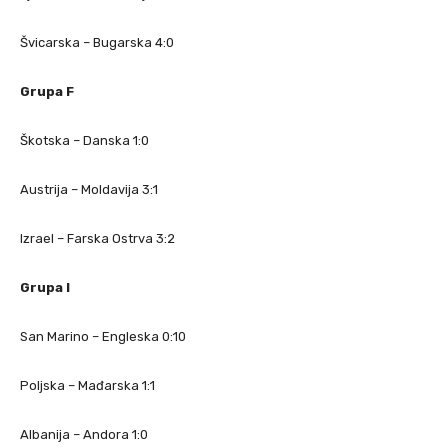
Švicarska – Bugarska 4:0
Grupa F
Škotska – Danska 1:0
Austrija – Moldavija 3:1
Izrael – Farska Ostrva 3:2
Grupa I
San Marino – Engleska 0:10
Poljska – Mađarska 1:1
Albanija – Andora 1:0