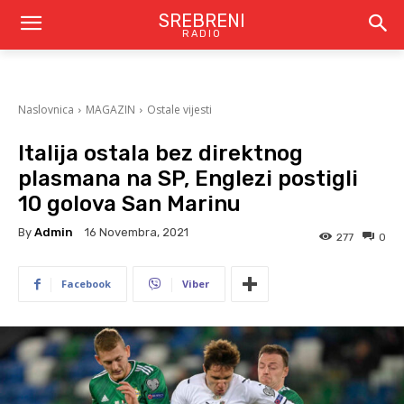
SREBRENI
RADIO
Naslovnica
MAGAZIN
Ostale vijesti
Italija ostala bez direktnog
plasmana na SP, Englezi postigli
10 golova San Marinu
By
Admin
16 Novembra, 2021
277
0
Facebook
Viber