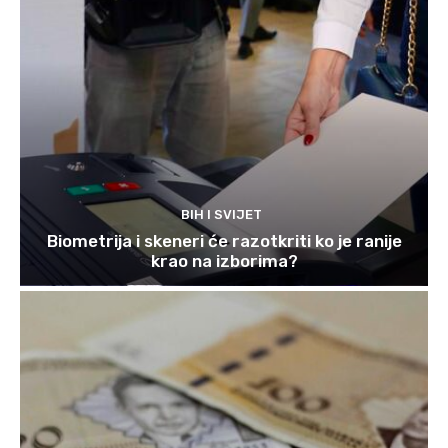
BIH I SVIJET
Biometrija i skeneri će razotkriti ko je ranije
krao na izborima?