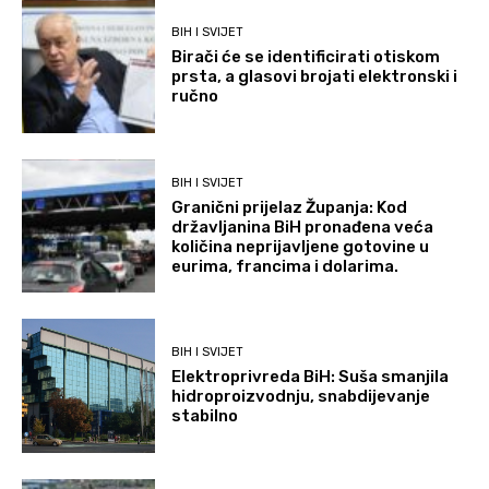
BIH I SVIJET
Birači će se identificirati otiskom
prsta, a glasovi brojati elektronski i
ručno
BIH I SVIJET
Granični prijelaz Županja: Kod
državljanina BiH pronađena veća
količina neprijavljene gotovine u
eurima, francima i dolarima.
BIH I SVIJET
Elektroprivreda BiH: Suša smanjila
hidroproizvodnju, snabdijevanje
stabilno