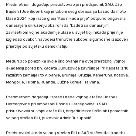
Predmetnom događaju prisustvovao je i predsjednik SAD, Džo
Bajden (Joe Biden), koji je tokom svog obraćanja kazao da moto
klase 2024. koji inače glasi “Kao nikada prije” potpuno odgovara
današnjem okruženju obzirom da “kadeti sa današnjim
završetkom vojne akademije ulaze u svijet koji nikada prije nije
izgledao ovako”, navodeći trenutne sukobe, sigurnosne izazove i
prijetnje po svjetsku demokratiju.
Među 1.036 polaznika svoje školovanje na ovoj prestižnoj vojnoj
akademiji pored bh. kadeta Junuzovića završilo je i 11 kadeta iz 10
različitih zemalja i to Albanije, Bruneja, Gruzije, Kameruna, Kosova,
Mongolije, Filipina, Ruande, Južne Koreje i Tajvana.
Predmetnom događaju ispred Ureda vojnog atašea Bosne i
Hercegovine pri ambasadi Bosne i Hercegovine u SAD
prisustvovali su vojni ataše BiH, brigadir Mirko Bošnjak i pomoćnik
vojnog atašea BiH, pukovnik Admir Jusupović.
Predstavnici Ureda vojnog atašea BiH u SAD su čestitali kadetu