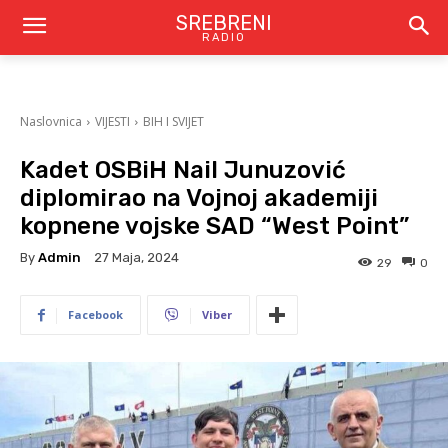
SREBRENI
RADIO
Naslovnica
VIJESTI
BIH I SVIJET
Kadet OSBiH Nail Junuzović
diplomirao na Vojnoj akademiji
kopnene vojske SAD “West Point”
By
Admin
27 Maja, 2024
29
0
Facebook
Viber