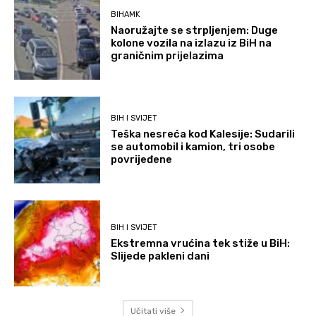
BIHAMK
Naoružajte se strpljenjem: Duge
kolone vozila na izlazu iz BiH na
graničnim prijelazima
BIH I SVIJET
Teška nesreća kod Kalesije: Sudarili
se automobil i kamion, tri osobe
povrijeđene
BIH I SVIJET
Ekstremna vrućina tek stiže u BiH:
Slijede pakleni dani
Učitati više