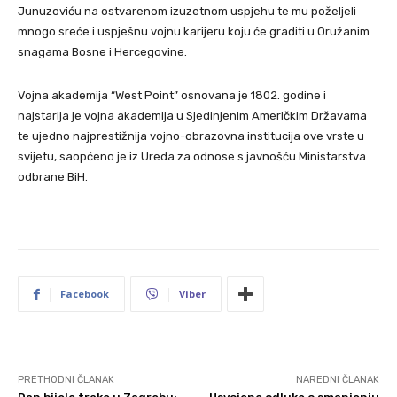
Junuzoviću na ostvarenom izuzetnom uspjehu te mu poželjeli
mnogo sreće i uspješnu vojnu karijeru koju će graditi u Oružanim
snagama Bosne i Hercegovine.
Vojna akademija “West Point” osnovana je 1802. godine i
najstarija je vojna akademija u Sjedinjenim Američkim Državama
te ujedno najprestižnija vojno-obrazovna institucija ove vrste u
svijetu, saopćeno je iz Ureda za odnose s javnošću Ministarstva
odbrane BiH.
Facebook
Viber
PRETHODNI ČLANAK
NAREDNI ČLANAK