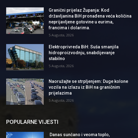
Granični prijelaz Županja: Kod
državljanina BiH pronađena veća količina
neprijavljene gotovine u eurima,
francima i dolarima.
5 Augusta, 2026
Elektroprivreda BiH: Suša smanjila
hidroproizvodnju, snabdijevanje
stabilno
5 Augusta, 2026
Naoružajte se strpljenjem: Duge kolone
vozila na izlazu iz BiH na graničnim
prijelazima
5 Augusta, 2026
POPULARNE VIJESTI
Danas sunčano i veoma toplo,