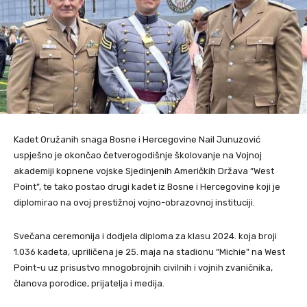
Kadet Oružanih snaga Bosne i Hercegovine Nail Junuzović
uspješno je okončao četverogodišnje školovanje na Vojnoj
akademiji kopnene vojske Sjedinjenih Američkih Država “West
Point”, te tako postao drugi kadet iz Bosne i Hercegovine koji je
diplomirao na ovoj prestižnoj vojno-obrazovnoj instituciji.
Svečana ceremonija i dodjela diploma za klasu 2024. koja broji
1.036 kadeta, upriličena je 25. maja na stadionu “Michie” na West
Point-u uz prisustvo mnogobrojnih civilnih i vojnih zvaničnika,
članova porodice, prijatelja i medija.