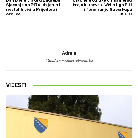
Dan bijele trake u Zagrebu:
Usvojene odluke o smanjenju
Sjećanje na 3176 ubijenih i
broja klubova u WWin liga BiH
nestalih civila Prijedora i
i formiranju Superkupa
okolice
NSBiH
Admin
http://www.radiosrebrenik.ba
VIJESTI