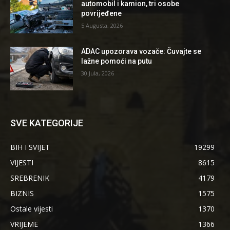
automobil i kamion, tri osobe
povrijeđene
5 Augusta, 2026
ADAC upozorava vozače: Čuvajte se
lažne pomoći na putu
30 Jula, 2026
SVE KATEGORIJE
BIH I SVIJET
19299
VIJESTI
8615
SREBRENIK
4179
BIZNIS
1575
Ostale vijesti
1370
VRIJEME
1366