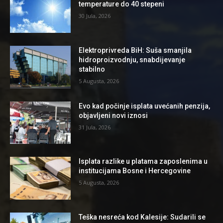
temperature do 40 stepeni
30 Jula, 2026
Elektroprivreda BiH: Suša smanjila
hidroproizvodnju, snabdijevanje
stabilno
5 Augusta, 2026
Evo kad počinje isplata uvećanih penzija,
objavljeni novi iznosi
31 Jula, 2026
Isplata razlike u platama zaposlenima u
institucijama Bosne i Hercegovine
5 Augusta, 2026
Teška nesreća kod Kalesije: Sudarili se