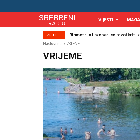
SREBRENI
VIJESTI
MAGA
RADIO
Počinje isplata julskih naknada za
VIJESTI
Naslovnica
VRIJEME
VRIJEME