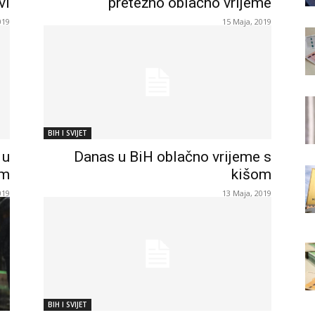
vi
pretežno oblačno vrijeme
019
15 Maja, 2019
BIH I SVIJET
 u
Danas u BiH oblačno vrijeme s
om
kišom
019
13 Maja, 2019
BIH I SVIJET