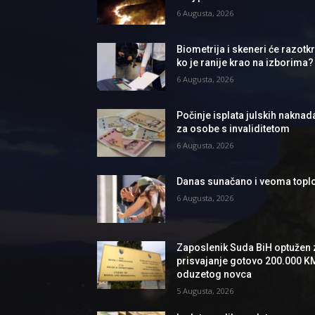
6 Augusta, 2026
Biometrija i skeneri će razotkri
ko je ranije krao na izborima?
6 Augusta, 2026
Počinje isplata julskih naknad
za osobe s invaliditetom
6 Augusta, 2026
Danas sunačano i veoma topl
6 Augusta, 2026
Zaposlenik Suda BiH optužen 
prisvajanje gotovo 200.000 K
oduzetog novca
5 Augusta, 2026