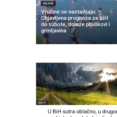
VRIJEME
Vrućine se nastavljaju:
Objavljena prognoza za BiH
do subote, dolaze pljuskovi i
grmljavina
VIJESTI
U BiH sutra oblačno, u drug