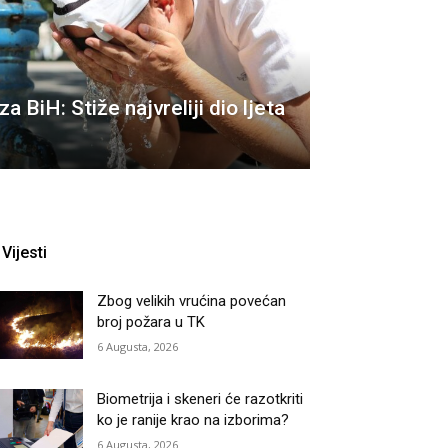
a BiH: Stiže najvreliji dio ljeta
Vijesti
Zbog velikih vrućina povećan
broj požara u TK
6 Augusta, 2026
Biometrija i skeneri će razotkriti
ko je ranije krao na izborima?
6 Augusta, 2026