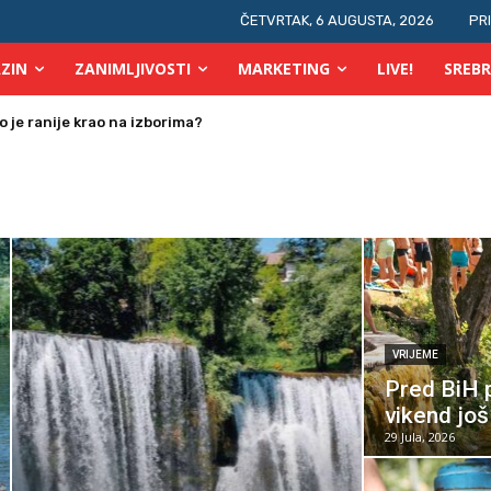
ČETVRTAK, 6 AUGUSTA, 2026
PR
ZIN
ZANIMLJIVOSTI
MARKETING
LIVE!
SREBR
 osobe s invaliditetom
VRIJEME
Pred BiH p
vikend još
29 Jula, 2026