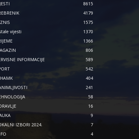
JESTI
8615
REBRENIK
4179
IZNIS
1575
tale vijesti
1370
RIJEME
1366
AGAZIN
806
ERVISNE INFORMACIJE
589
PORT
542
IHAMK
404
ANIMLJIVOSTI
241
EHNOLOGIJA
58
DRAVLJE
16
AUKA
9
OKALNI IZBORI 2024.
7
NFO
4