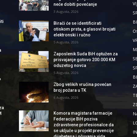
VI
neće dobiti povećanje
3 Augusta, 2026
S
B
ti
Birači će se identificirati
otiskom prsta, a glasovi brojati
Os
elektronski i ručno
V
5 Augusta, 2026
M
a
Zaposlenik Suda BiH optužen za
S
prisvajanje gotovo 200.000 KM
oduzetog novca
S
5 Augusta, 2026
B
o
Zbog velikih vrućina povećan
Z
broj požara u TK
T
6 Augusta, 2026
Z
za
N
Komora magistara farmacije
M
Federacije BiH poziva
L
zdravstvene profesionalce da
se uključe u projekt prevencije
I
dijabetesa i očuvanja vida