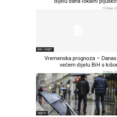
dijelu dana lokalni pljusko
15 Maja, 2
BIH I SVIJET
Vremenska prognoza – Danas
većem dijelu BiH s kiš
14 Maja, 2
VIJESTI