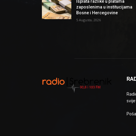
Isplata razlike u platama
zaposlenima u institucijama
Bosne i Hercegovine
5 Augusta, 2026
RAD
Radio
svije
Poša