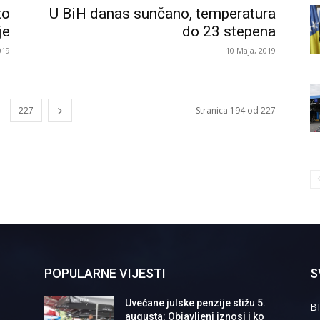
to
U BiH danas sunčano, temperatura
je
do 23 stepena
019
10 Maja, 2019
227
Stranica 194 od 227
POPULARNE VIJESTI
S
Uvećane julske penzije stižu 5.
BI
augusta: Objavljeni iznosi i ko