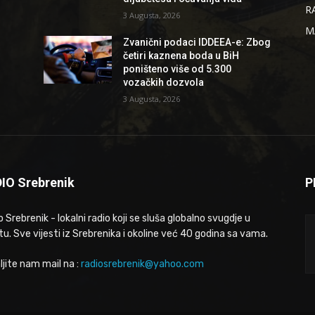
R
3 Augusta, 2026
M
Zvanični podaci IDDEEA-e: Zbog
četiri kaznena boda u BiH
poništeno više od 5.300
vozačkih dozvola
3 Augusta, 2026
IO Srebrenik
P
 Srebrenik - lokalni radio koji se sluša globalno svugdje u
tu. Sve vijesti iz Srebrenika i okoline već 40 godina sa vama.
ljite nam mail na :
radiosrebrenik@yahoo.com