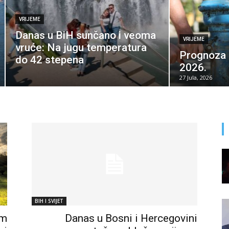
VRIJEME
Danas u BiH sunčano i veoma
VRIJEME
vruće: Na jugu temperatura
Prognoza z
do 42 stepena
2026.
27 Jula, 2026
BIH I SVIJET
om
Danas u Bosni i Hercegovini