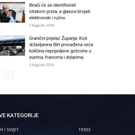
Birači će se identificirati
otiskom prsta, a glasovi brojati
elektronski i ručno
5 Augusta, 2026
Granični prijelaz Županja: Kod
državljanina BiH pronađena veća
količina neprijavljene gotovine u
eurima, francima i dolarima.
5 Augusta, 2026
VE KATEGORIJE
H I SVIJET
19303