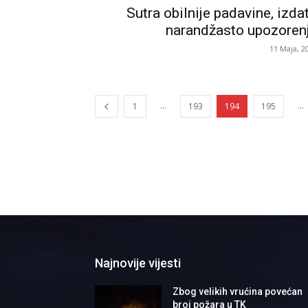
Sutra obilnije padavine, izda
narandžasto upozoren
11 Maja, 2
...
...
1
193
194
195
Najnovije vijesti
Zbog velikih vrućina povećan
broj požara u TK