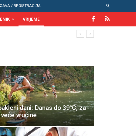
IJAVA / REGISTRACIJA
ENIK
VRIJEME
akleni dani: Danas do 39°C, za
 veće vrućine