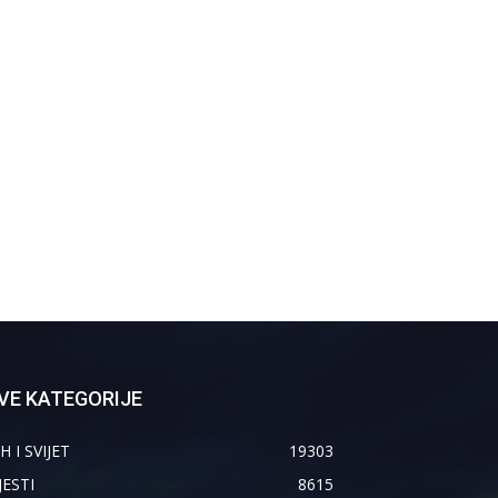
VE KATEGORIJE
H I SVIJET
19303
JESTI
8615