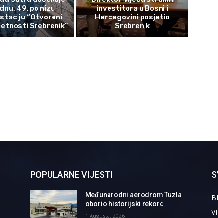
ednu, 49. po nizu
investitora u Bosni i
staciju “Otvoreni
Hercegovini posjetio
etnosti Srebrenik”
Srebrenik
POPULARNE VIJESTI
S
Međunarodni aerodrom Tuzla
BI
oborio historijski rekord
VI
1 Augusta, 2026