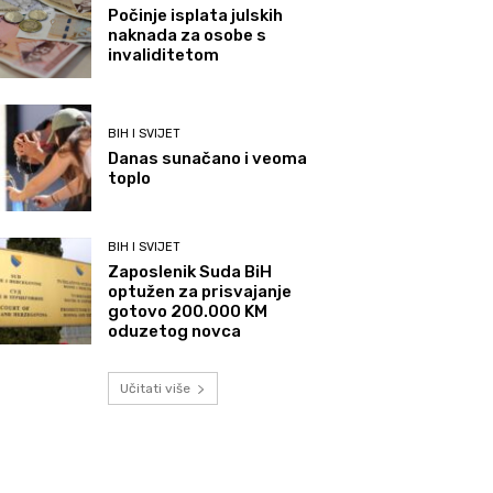
Počinje isplata julskih
naknada za osobe s
invaliditetom
BIH I SVIJET
Danas sunačano i veoma
toplo
BIH I SVIJET
Zaposlenik Suda BiH
optužen za prisvajanje
gotovo 200.000 KM
oduzetog novca
Učitati više