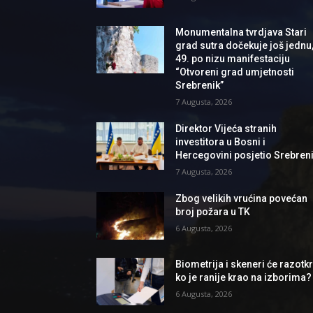
Monumentalna tvrdjava Stari
grad sutra dočekuje još jednu
49. po nizu manifestaciju
“Otvoreni grad umjetnosti
Srebrenik”
7 Augusta, 2026
Direktor Vijeća stranih
investitora u Bosni i
Hercegovini posjetio Srebren
7 Augusta, 2026
Zbog velikih vrućina povećan
broj požara u TK
6 Augusta, 2026
Biometrija i skeneri će razotkri
ko je ranije krao na izborima?
6 Augusta, 2026