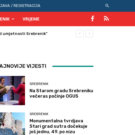
IJAVA / REGISTRACIJA
ENIK
VRIJEME
AJNOVIJE VIJESTI
SREBRENIK
Na Starom gradu Srebreniku
večeras počinje OGUS
SREBRENIK
Monumentalna tvrdjava
Stari grad sutra dočekuje
još jednu, 49. po nizu