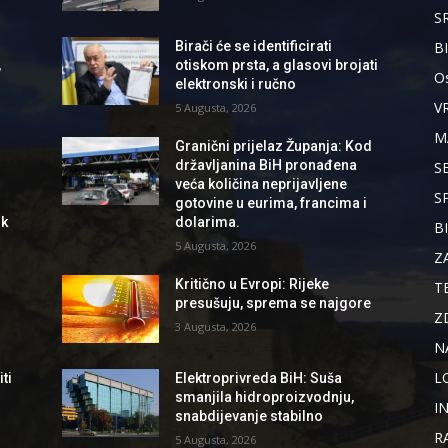
S
B
Birači će se identificirati
,
otiskom prsta, a glasovi brojati
Os
elektronski i ručno
V
5 Augusta, 2026
M
Granični prijelaz Županja: Kod
državljanina BiH pronađena
S
veća količina neprijavljene
S
gotovine u eurima, francima i
ik
dolarima.
B
5 Augusta, 2026
Z
Kritično u Evropi: Rijeke
T
presušuju, sprema se najgore
Z
3 Augusta, 2026
N
L
ti
Elektroprivreda BiH: Suša
smanjila hidroproizvodnju,
I
snabdijevanje stabilno
R
5 Augusta, 2026