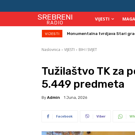
SREBRENI
VIJESTI
MAGA
RADIO
Direktor Vijeća stranih investitor
VIJESTI
Naslovnica
VIJESTI
BIH I SVIJET
Tužilaštvo TK za p
5.449 predmeta
By
Admin
1 Juna, 2026
Facebook
Viber
Wh