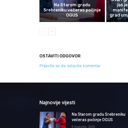
Na Starom gradu
još j
Srebreniku večeras počinje
manife
OGUS
grad umj
OSTAVITI ODGOVOR
Prijavite se da ostavite komentar
Najnovije vijesti
Na Starom gradu Srebreniku
večeras počinje OGUS
8 Augusta, 2026