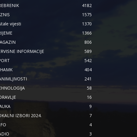
REBRENIK
4182
IZNIS
1575
tale vijesti
1370
RIJEME
1366
AGAZIN
806
ERVISNE INFORMACIJE
589
PORT
542
IHAMK
404
ANIMLJIVOSTI
241
EHNOLOGIJA
58
DRAVLJE
16
AUKA
9
OKALNI IZBORI 2024.
7
NFO
4
ADIO
3