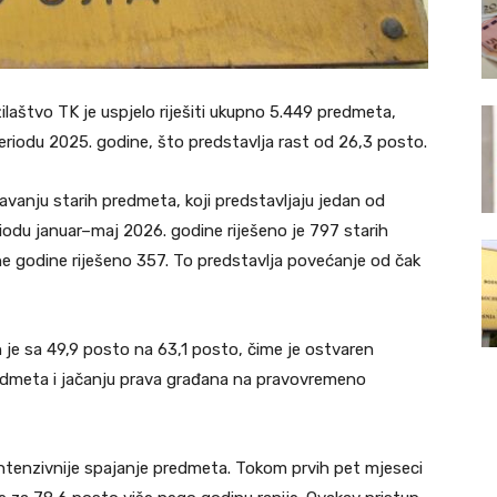
laštvo TK je uspjelo riješiti ukupno 5.449 predmeta,
riodu 2025. godine, što predstavlja rast od 26,3 posto.
avanju starih predmeta, koji predstavljaju jedan od
periodu januar–maj 2026. godine riješeno je 797 starih
e godine riješeno 357. To predstavlja povećanje od čak
 je sa 49,9 posto na 63,1 posto, čime je ostvaren
edmeta i jačanju prava građana na pravovremeno
 intenzivnije spajanje predmeta. Tokom prvih pet mjeseci