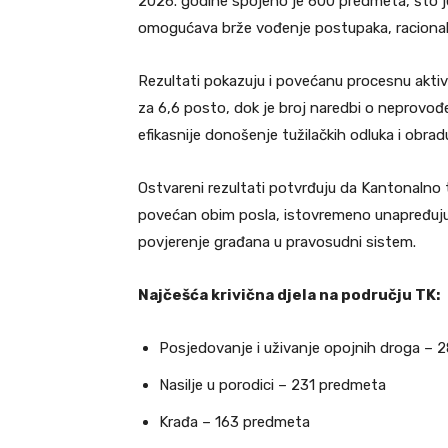
2026. godine spojeno je 600 predmeta, što je
omogućava brže vođenje postupaka, racionalni
Rezultati pokazuju i povećanu procesnu aktiv
za 6,6 posto, dok je broj naredbi o neprovođ
efikasnije donošenje tužilačkih odluka i obra
Ostvareni rezultati potvrđuju da Kantonalno
povećan obim posla, istovremeno unapređujući
povjerenje građana u pravosudni sistem.
Najčešća krivična djela na području TK:
Posjedovanje i uživanje opojnih droga –
Nasilje u porodici – 231 predmeta
Krađa – 163 predmeta