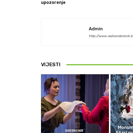
upozorenje
Admin
http://www.radiosrebrenik.b
VIJESTI
Monume
SREBRENIK
Stari g