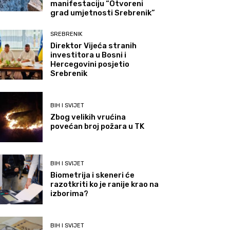
manifestaciju “Otvoreni
grad umjetnosti Srebrenik”
SREBRENIK
Direktor Vijeća stranih
investitora u Bosni i
Hercegovini posjetio
Srebrenik
BIH I SVIJET
Zbog velikih vrućina
povećan broj požara u TK
BIH I SVIJET
Biometrija i skeneri će
razotkriti ko je ranije krao na
izborima?
BIH I SVIJET