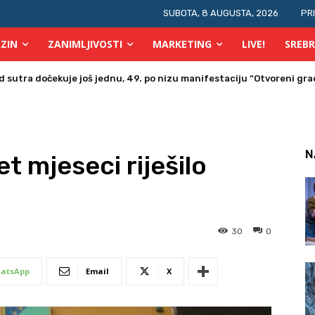
SUBOTA, 8 AUGUSTA, 2026
PR
ZIN
ZANIMLJIVOSTI
MARKETING
LIVE!
SREBR
a u Bosni i Hercegovini posjetio Srebrenik
N
et mjeseci riješilo
30
0
atsApp
Email
X