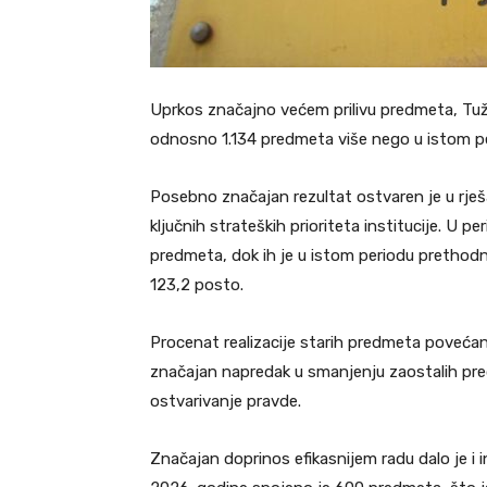
Uprkos značajno većem prilivu predmeta, Tuži
odnosno 1.134 predmeta više nego u istom pe
Posebno značajan rezultat ostvaren je u rješ
ključnih strateških prioriteta institucije. U 
predmeta, dok ih je u istom periodu prethodn
123,2 posto.
Procenat realizacije starih predmeta povećan
značajan napredak u smanjenju zaostalih pr
ostvarivanje pravde.
Značajan doprinos efikasnijem radu dalo je i