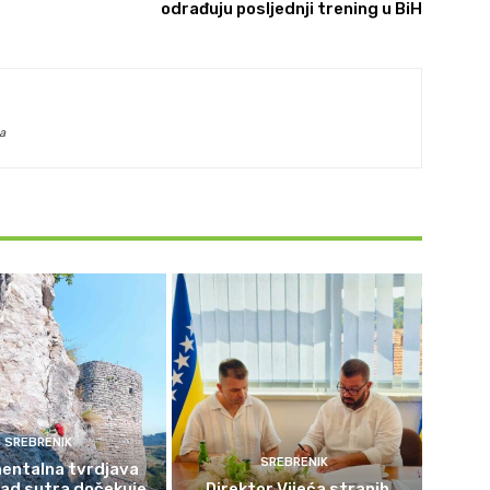
odrađuju posljednji trening u BiH
a
SREBRENIK
SREBRENIK
ntalna tvrdjava
rad sutra dočekuje
Direktor Vijeća stranih