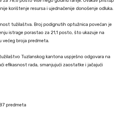
 za 78,6 posto više nego godinu ranije. Ovakav pristup
je korištenje resursa i ujednačenije donošenje odluka.
nost tužilaštva. Broj podignutih optužnica povećan je
enju istrage porastao za 21,1 posto, što ukazuje na
du većeg broja predmeta.
 tužilaštvo Tuzlanskog kantona uspješno odgovara na
 efikasnost rada, smanjujući zaostatke i jačajući
 287 predmeta