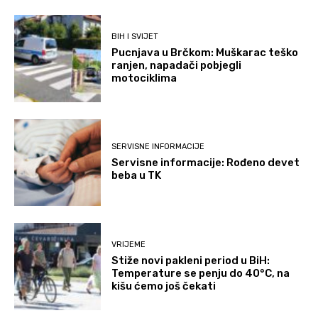
BIH I SVIJET
Pucnjava u Brčkom: Muškarac teško
ranjen, napadači pobjegli
motociklima
SERVISNE INFORMACIJE
Servisne informacije: Rođeno devet
beba u TK
VRIJEME
Stiže novi pakleni period u BiH:
Temperature se penju do 40°C, na
kišu ćemo još čekati