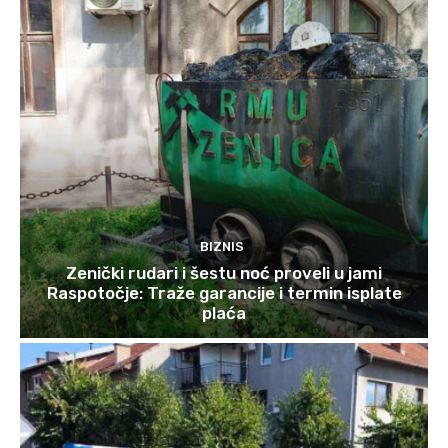
BIZNIS
Zenički rudari i šestu noć proveli u jami
Raspotočje: Traže garancije i termin isplate
plaća