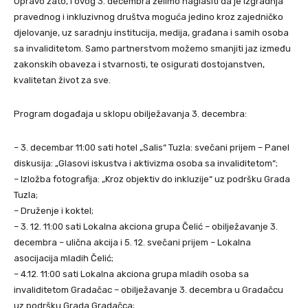
Upravo zato, i ovog 3. decembra želimo naglasiti da je izgradnja
pravednog i inkluzivnog društva moguća jedino kroz zajedničko
djelovanje, uz saradnju institucija, medija, građana i samih osoba
sa invaliditetom. Samo partnerstvom možemo smanjiti jaz između
zakonskih obaveza i stvarnosti, te osigurati dostojanstven,
kvalitetan život za sve.
Program događaja u sklopu obilježavanja 3. decembra:
– 3. decembar 11:00 sati hotel „Salis“ Tuzla: svečani prijem – Panel
diskusija: „Glasovi iskustva i aktivizma osoba sa invaliditetom“;
– Izložba fotografija: „Kroz objektiv do inkluzije“ uz podršku Grada
Tuzla;
– Druženje i koktel;
– 3. 12. 11:00 sati Lokalna akciona grupa Čelić – obilježavanje 3.
decembra – ulična akcija i 5. 12. svečani prijem – Lokalna
asocijacija mladih Čelić;
– 4.12. 11:00 sati Lokalna akciona grupa mladih osoba sa
invaliditetom Gradačac – obilježavanje 3. decembra u Gradačcu
uz podršku Grada Gradačca;