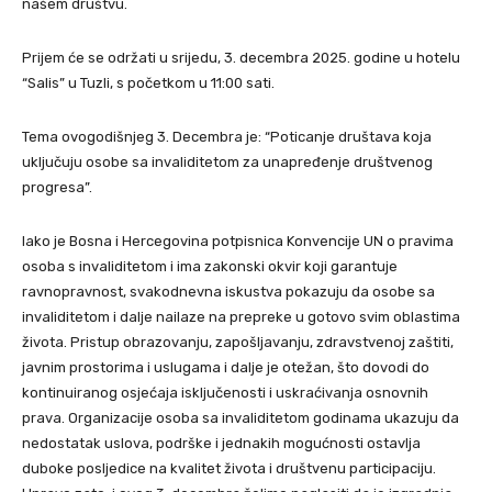
našem društvu.
Prijem će se održati u srijedu, 3. decembra 2025. godine u hotelu
“Salis” u Tuzli, s početkom u 11:00 sati.
Tema ovogodišnjeg 3. Decembra je: “Poticanje društava koja
uključuju osobe sa invaliditetom za unapređenje društvenog
progresa”.
Iako je Bosna i Hercegovina potpisnica Konvencije UN o pravima
osoba s invaliditetom i ima zakonski okvir koji garantuje
ravnopravnost, svakodnevna iskustva pokazuju da osobe sa
invaliditetom i dalje nailaze na prepreke u gotovo svim oblastima
života. Pristup obrazovanju, zapošljavanju, zdravstvenoj zaštiti,
javnim prostorima i uslugama i dalje je otežan, što dovodi do
kontinuiranog osjećaja isključenosti i uskraćivanja osnovnih
prava. Organizacije osoba sa invaliditetom godinama ukazuju da
nedostatak uslova, podrške i jednakih mogućnosti ostavlja
duboke posljedice na kvalitet života i društvenu participaciju.