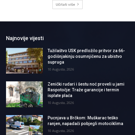
Učitati više
Najnovije vijesti
Tužilaštvo USK predložilo pritvor za 66-
godišnjakinju osumnjičenu za ubistvo
supruga
10 Augusta, 2026
Zenički rudari i šestu noć proveli u jami
Raspotočje: Traže garancije i termin
isplate plaća
10 Augusta, 2026
Pucnjava u Brčkom: Muškarac teško
ranjen, napadači pobjegli motociklima
10 Augusta, 2026