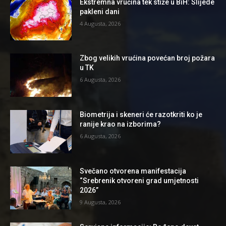
Ekstremna vrućina tek stiže u BiH: Slijede
pakleni dani
4 Augusta, 2026
Zbog velikih vrućina povećan broj požara
u TK
6 Augusta, 2026
Biometrija i skeneri će razotkriti ko je
ranije krao na izborima?
6 Augusta, 2026
Svečano otvorena manifestacija
“Srebrenik otvoreni grad umjetnosti
2026”
9 Augusta, 2026