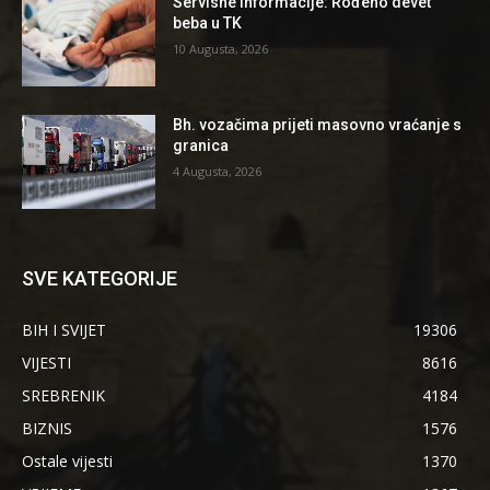
Servisne informacije: Rođeno devet
beba u TK
10 Augusta, 2026
Bh. vozačima prijeti masovno vraćanje s
granica
4 Augusta, 2026
SVE KATEGORIJE
BIH I SVIJET
19306
VIJESTI
8616
SREBRENIK
4184
BIZNIS
1576
Ostale vijesti
1370