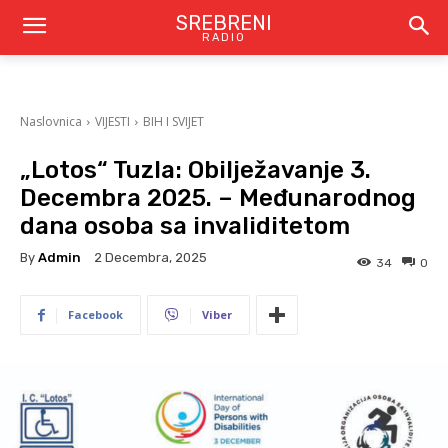
SREBRENI
RADIO
Naslovnica
VIJESTI
BIH I SVIJET
„Lotos“ Tuzla: Obilježavanje 3.
Decembra 2025. – Međunarodnog
dana osoba sa invaliditetom
By
Admin
2 Decembra, 2025
34
0
Facebook
Viber