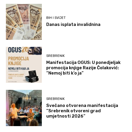
BIH I SVIJET
Danas isplata invalidnina
SREBRENIK
Manifestacija OGUS: U ponedjeljak
promocija knjige Razije Čolaković:
“Nemoj biti k’o ja”
SREBRENIK
Svečano otvorena manifestacija
“Srebrenik otvoreni grad
umjetnosti 2026”