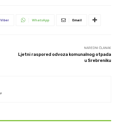
Viber
WhatsApp
Email
NAREDNI ČLANAK
Ljetni raspored odvoza komunalnog otpada
u Srebreniku
a