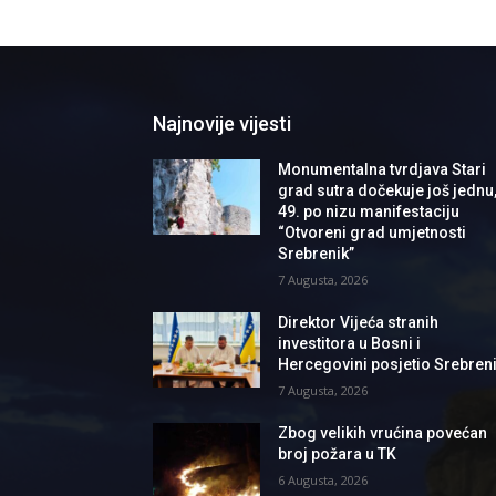
Najnovije vijesti
Monumentalna tvrdjava Stari
grad sutra dočekuje još jednu
49. po nizu manifestaciju
“Otvoreni grad umjetnosti
Srebrenik”
7 Augusta, 2026
Direktor Vijeća stranih
investitora u Bosni i
Hercegovini posjetio Srebren
7 Augusta, 2026
Zbog velikih vrućina povećan
broj požara u TK
6 Augusta, 2026