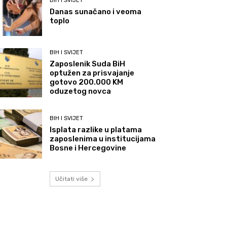
BIH I SVIJET
Danas sunačano i veoma
toplo
BIH I SVIJET
Zaposlenik Suda BiH
optužen za prisvajanje
gotovo 200.000 KM
oduzetog novca
BIH I SVIJET
Isplata razlike u platama
zaposlenima u institucijama
Bosne i Hercegovine
Učitati više