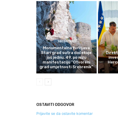
SREBRENIK
Monumentalna tvrdjava
Stari grad sutra dočekuje
Direkt
još jednu, 49. po nizu
inves
manifestaciju “Otvoreni
Herce
grad umjetnosti Srebrenik”
OSTAVITI ODGOVOR
Prijavite se da ostavite komentar