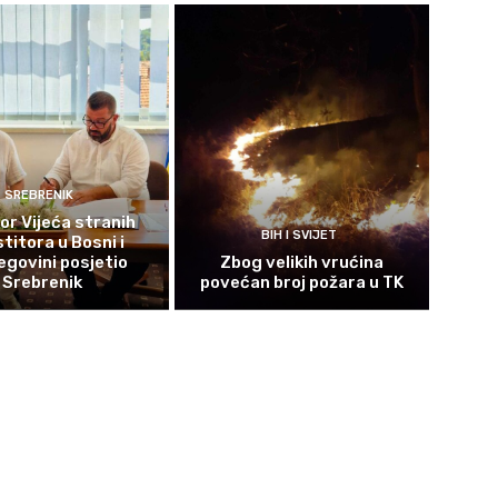
SREBRENIK
or Vijeća stranih
BIH I SVIJET
titora u Bosni i
govini posjetio
Zbog velikih vrućina
Srebrenik
povećan broj požara u TK