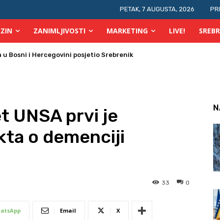
PETAK, 7 AUGUSTA, 2026
PR
ZIN
ZANIMLJIVOSTI
MARKETING
LIVE!
SREBR
 požara u TK
N
t UNSA prvi je
ta o demenciji
33
0
atsApp
Email
X