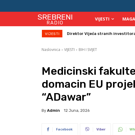
SREBRENI
VIJESTI
MAGA
RADIO
Zbog velikih vrućina povećan broj
VIJESTI
Naslovnica
VIJESTI
BIH I SVIJET
Medicinski fakulte
domacin EU projek
“ADawar”
By
Admin
12 Juna, 2026
Facebook
Viber
Wh