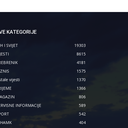
VE KATEGORIJE
H I SVIJET
19303
JESTI
8615
REBRENIK
4181
IZNIS
1575
tale vijesti
1370
RIJEME
1366
AGAZIN
806
ERVISNE INFORMACIJE
589
PORT
542
IHAMK
404