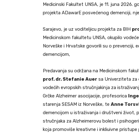
Medicinski Fakultet UNSA, je 11. juna 2026.
projekta ADawarE posvećenog demenciji, njeno
Sarajevo, je uz voditeljicu projekta za BIH
pro
Medicinskom fakultetu UNSA, okupilo vodeće s
Norveške i Hrvatske govorili su o prevenciji,
demencijom,
Predavanja su održana na Medicinskom fakult
prof. dr. Stefanie Auer
sa Univerziteta za 
vodećih evropskih stručnjakinja za istraživa
Grčke Alzheimer asocijacije, profesorica
Inge
starenja SESAM iz Norveške, te
Anne Torsv
demencijom u istraživanja i društveni život,
stručnjaka za Alzheimerovu bolest i psihogerij
koja promoviše kreativne i inkliuivne pristu