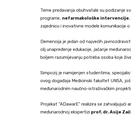
Teme predavanja obuhvatale su podizanje svi
programe,
nefarmakološke intervencije
,
zajednicu i inovativne modele komunikacije o 
Demencija je jedan od najvećih javnozdravst
cilj unapređenje edukacije, jačanje međunarod
boljem razumijevanju potreba osoba koje žive
Simpozij je namijenjen studentima, specijalist
ovog događaja Medicinski fakultet UNSA, još
međunarodnim naučno-istraživačkim projektim
Projekat “ADawarE” realizira se zahvaljujuć
međunarodnoj ekspertizi
prof. dr. Asije Zač