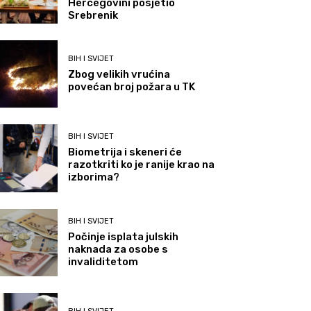
Hercegovini posjetio
Srebrenik
BIH I SVIJET
Zbog velikih vrućina
povećan broj požara u TK
BIH I SVIJET
Biometrija i skeneri će
razotkriti ko je ranije krao na
izborima?
BIH I SVIJET
Počinje isplata julskih
naknada za osobe s
invaliditetom