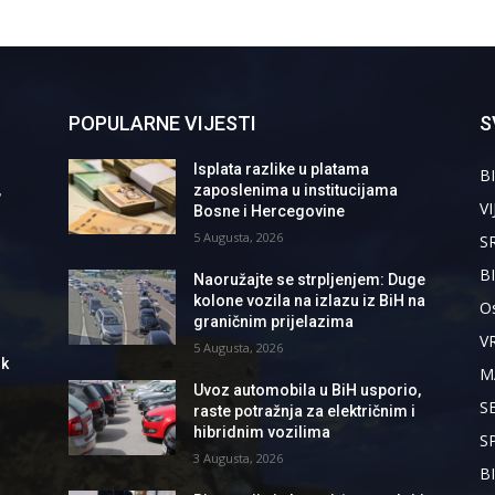
POPULARNE VIJESTI
S
Isplata razlike u platama
BI
,
zaposlenima u institucijama
VI
Bosne i Hercegovine
5 Augusta, 2026
S
B
Naoružajte se strpljenjem: Duge
kolone vozila na izlazu iz BiH na
Os
graničnim prijelazima
V
5 Augusta, 2026
ik
M
Uvoz automobila u BiH usporio,
S
raste potražnja za električnim i
hibridnim vozilima
S
3 Augusta, 2026
B