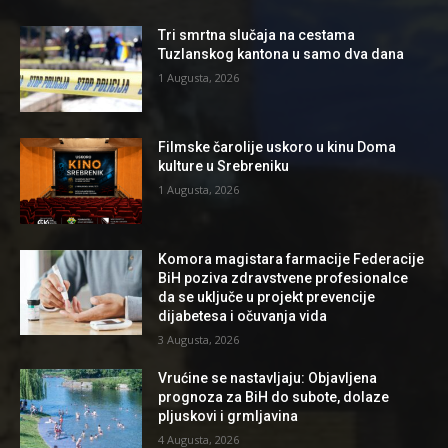
Tri smrtna slučaja na cestama
Tuzlanskog kantona u samo dva dana
1 Augusta, 2026
Filmske čarolije uskoro u kinu Doma
kulture u Srebreniku
1 Augusta, 2026
Komora magistara farmacije Federacije
BiH poziva zdravstvene profesionalce
da se uključe u projekt prevencije
dijabetesa i očuvanja vida
3 Augusta, 2026
Vrućine se nastavljaju: Objavljena
prognoza za BiH do subote, dolaze
pljuskovi i grmljavina
4 Augusta, 2026