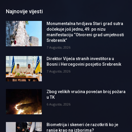
Najnovije vijesti
Monumentalna tvrdjava Stari grad sutra
dočekuje još jednu, 49. po nizu
manifestaciju “Otvoreni grad umjetnosti
Srebrenik”
7 Augusta, 2026
Direktor Vijeća stranih investitora u
Bosni i Hercegovini posjetio Srebrenik
7 Augusta, 2026
Zbog velikih vrućina povećan broj požara
u TK
6 Augusta, 2026
Biometrija i skeneri će razotkriti ko je
ranije krao na izborima?