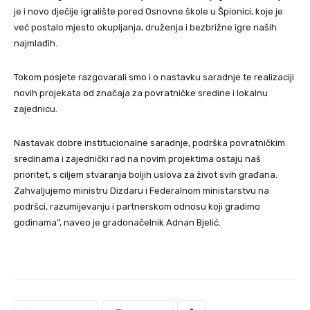
je i novo dječije igralište pored Osnovne škole u Špionici, koje je
već postalo mjesto okupljanja, druženja i bezbrižne igre naših
najmlađih.
Tokom posjete razgovarali smo i o nastavku saradnje te realizaciji
novih projekata od značaja za povratničke sredine i lokalnu
zajednicu.
Nastavak dobre institucionalne saradnje, podrška povratničkim
sredinama i zajednički rad na novim projektima ostaju naš
prioritet, s ciljem stvaranja boljih uslova za život svih građana.
Zahvaljujemo ministru Dizdaru i Federalnom ministarstvu na
podršci, razumijevanju i partnerskom odnosu koji gradimo
godinama”, naveo je gradonačelnik Adnan Bjelić.