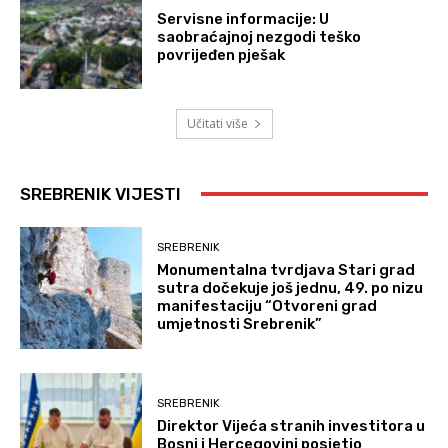
Servisne informacije: U
saobraćajnoj nezgodi teško
povrijeđen pješak
Učitati više
SREBRENIK VIJESTI
SREBRENIK
Monumentalna tvrdjava Stari grad
sutra dočekuje još jednu, 49. po nizu
manifestaciju “Otvoreni grad
umjetnosti Srebrenik”
SREBRENIK
Direktor Vijeća stranih investitora u
Bosni i Hercegovini posjetio