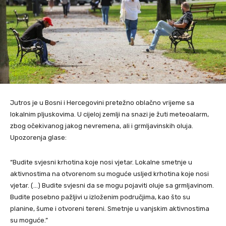
Jutros je u Bosni i Hercegovini pretežno oblačno vrijeme sa
lokalnim pljuskovima. U cijeloj zemlji na snazi je žuti meteoalarm,
zbog očekivanog jakog nevremena, ali i grmljavinskih oluja.
Upozorenja glase:
“Budite svjesni krhotina koje nosi vjetar. Lokalne smetnje u
aktivnostima na otvorenom su moguće usljed krhotina koje nosi
vjetar. (…) Budite svjesni da se mogu pojaviti oluje sa grmljavinom.
Budite posebno pažljivi u izloženim područjima, kao što su
planine, šume i otvoreni tereni. Smetnje u vanjskim aktivnostima
su moguće.”