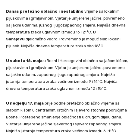
Danas pretežno oblačno i nestabilno
vrijeme sa lokalnim
pljuskovima i grmljavinom. Vjetar je umjerene jačine, povremeno
sa jakim udarima, južnog i jugozapadnog smjera. Najviša dnevna
temperatura zraka uglavnom između 16 i 21°C.
U
Sarajevu
djelomično vedro. Povremeno je moguć slab lokalni
pljusak. Najviša dnevna temperatura zraka oko 18°C.
U subotu 16. maja
u Bosni i Hercegovini oblačno sa jačom kišom,
pljuskovima i grmljavinom. Vjetar je umjerene jačine, povremeno
sa jakim udarim, zapadnog i jugozapadnog smjera. Najniža
jutarnja temperatura zraka većinom između 9 i 14°C. Najviša
dnevna temperatura zraka uglavnom između 12 i 18°C.
U nedjelju 17. maja
prije podne pretežno oblačno vrijeme sa
slabom kišom u centralnim, istočnim i sjeveroistočnim područjima
Bosne. Postepeno smanjenje oblačnosti u drugom dijelu dana.
Vjetar je umjerene jačine sjevernog i sjeverozapadnog smjera.
Najniža jutarnja temperatura zraka većinom između 6 i 11°C.