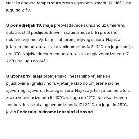
Najviša dnevna temperatura zraka uglavnom između 12 i 18°C, na
jugu do 21°C.
U ponedjeljak 18. maja
preovladavaće sunčano uz umjerenu
oblačnost. U poslijepodnevnim satima može biti i pretežno
oblačno vrijeme. Vjetar je slab promjenljivog smjera. Najniža
jutarnja temperatura zraka većinom između 3 i 7°C, na jugu zemlje
do 10°C. Najviša dnevna temperatura zraka uglavnom između 17 i
22°C, na jugu do 24°C.
U utorak 19. maja
promjenljivo i nestabilno vrijeme sa
pljuskovima i grmljavinom. Vjetar je slab do umjerene jačine
sjevernog i sjeveroistočnog smjera. Najniža jutarnja temperatura
zraka većinom između 5 i 10°C, na jugu do 12°C. Najviša dnevna
temperatura zraka uglavnom između 17 i 22°C, na jugu do 25°C,
javlja
Federalni hidrometeorološki zavod
.