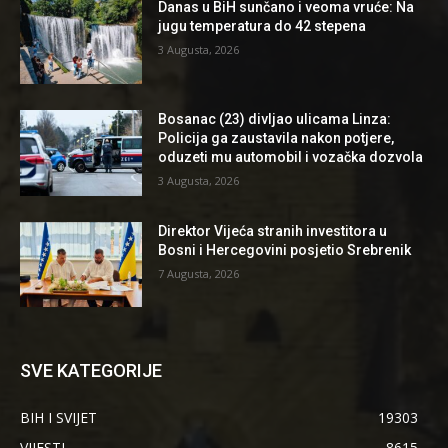
Danas u BiH sunčano i veoma vruće: Na
jugu temperatura do 42 stepena
3 Augusta, 2026
Bosanac (23) divljao ulicama Linza:
Policija ga zaustavila nakon potjere,
oduzeti mu automobil i vozačka dozvola
3 Augusta, 2026
Direktor Vijeća stranih investitora u
Bosni i Hercegovini posjetio Srebrenik
7 Augusta, 2026
SVE KATEGORIJE
BIH I SVIJET
19303
VIJESTI
8615