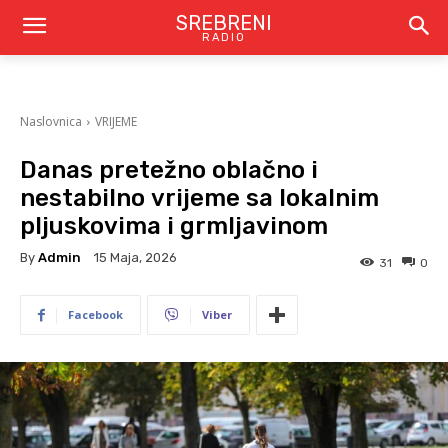
SREBRENI
RADIO
Naslovnica
VRIJEME
Danas pretežno oblačno i
nestabilno vrijeme sa lokalnim
pljuskovima i grmljavinom
By
Admin
15 Maja, 2026
31
0
Facebook
Viber