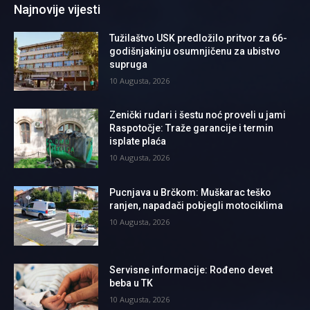
Najnovije vijesti
Tužilaštvo USK predložilo pritvor za 66-
godišnjakinju osumnjičenu za ubistvo
supruga
10 Augusta, 2026
Zenički rudari i šestu noć proveli u jami
Raspotočje: Traže garancije i termin
isplate plaća
10 Augusta, 2026
Pucnjava u Brčkom: Muškarac teško
ranjen, napadači pobjegli motociklima
10 Augusta, 2026
Servisne informacije: Rođeno devet
beba u TK
10 Augusta, 2026