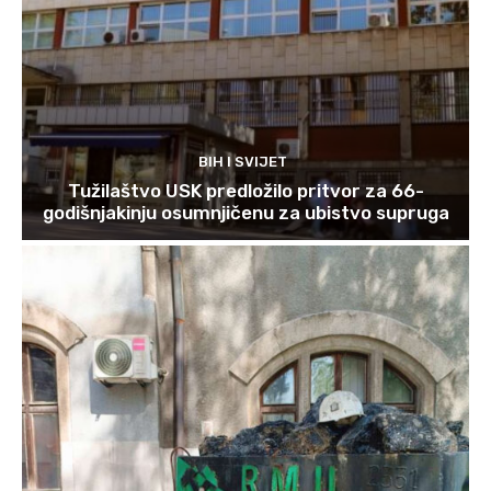
BIH I SVIJET
Tužilaštvo USK predložilo pritvor za 66-
godišnjakinju osumnjičenu za ubistvo supruga