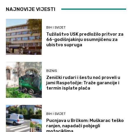
NAJNOVIJE VIJESTI
BIH I SVIJET
Tužilaštvo USK predložilo pritvor za
66-godišnjakinju osumnjičenu za
ubistvo supruga
BIZNIS
Zenički rudari i šestu noć proveli u
jami Raspotočje: Traže garancije i
termin isplate plaća
BIH I SVIJET
Pucnjava u Brčkom: Muškarac teško
ranjen, napadači pobjegli
motociklima