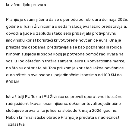
krivično djelo prevara.
Pranjić je osumnjičena da se u periodu od februara do maja 2026.
godine u Tuzli i Živinicama u sedam slučajeva lažno predstavljala,
dovodila ljude u zabludu i tako sebi pribavljala protivpravnu
imovinsku korist koristeći krivotvorene novčanice eura. Ona je
prilazila tim osobama, predstavljala se kao poznanica ili rodica
njihovih susjeda ili osoba kojoj je potrebna pomoć radi kvara na
vozilu i od oštećenih tražila zamjenu eura u konvertibilne marke,
na što su oni pristajali. Tom prilikom je koristeći lažne novčanice
eura oštetila ove osobe u pojedinačnim iznosima od 100 KM do
500 KM.
Istražitelji PU Tuzla i PU Živinice su proveli operativne i istražne
radnje,identifikovali osumnjičenu, dokumentovali pojedinačne
slučajeve prevara, te je lišena slobode 7. maja 2026. godine.
Nakon kriminalističke obrade Pranjić je predata u nadležnost
Tužilaštva.