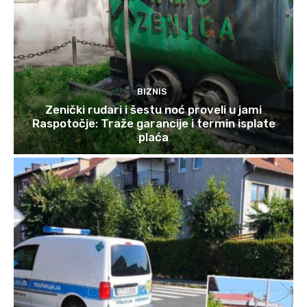
BIZNIS
Zenički rudari i šestu noć proveli u jami
Raspotočje: Traže garancije i termin isplate
plaća