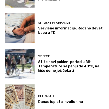
SERVISNE INFORMACIJE
Servisne informacije: Rođeno devet
beba u TK
VRIJEME
Stiže novi pakleni period u BiH:
Temperature se penju do 40°C, na
kišu ćemo još čekati
BIH I SVIJET
Danas isplata invalidnina