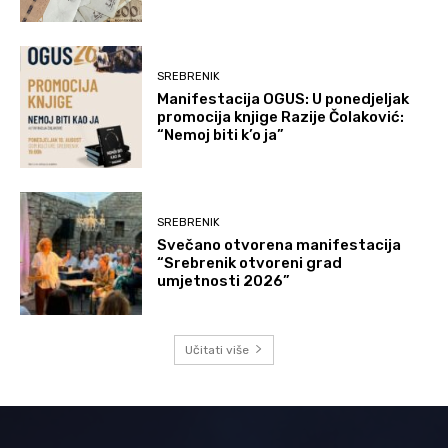
SREBRENIK
Manifestacija OGUS: U ponedjeljak
promocija knjige Razije Čolaković:
“Nemoj biti k’o ja”
SREBRENIK
Svečano otvorena manifestacija
“Srebrenik otvoreni grad
umjetnosti 2026”
Učitati više