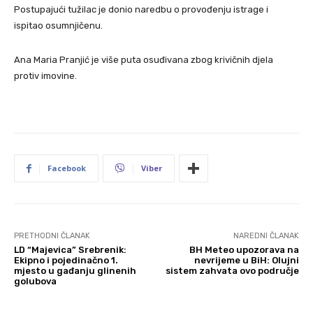
Postupajući tužilac je donio naredbu o provođenju istrage i
ispitao osumnjičenu.
Ana Maria Pranjić je više puta osuđivana zbog krivičnih djela
protiv imovine.
Facebook
Viber
PRETHODNI ČLANAK
NAREDNI ČLANAK
LD “Majevica” Srebrenik:
BH Meteo upozorava na
Ekipno i pojedinačno 1.
nevrijeme u BiH: Olujni
mjesto u gađanju glinenih
sistem zahvata ovo područje
golubova