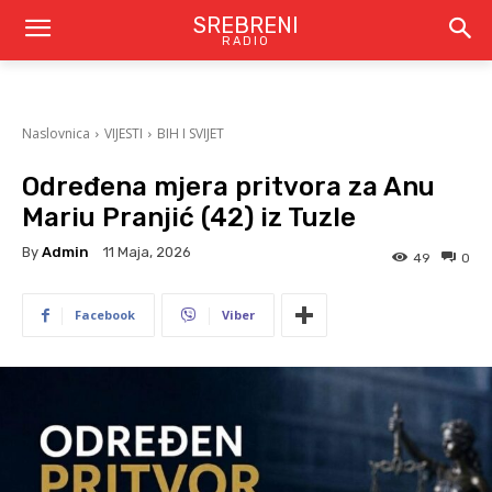
SREBRENI
RADIO
Naslovnica
VIJESTI
BIH I SVIJET
Određena mjera pritvora za Anu
Mariu Pranjić (42) iz Tuzle
By
Admin
11 Maja, 2026
49
0
Facebook
Viber