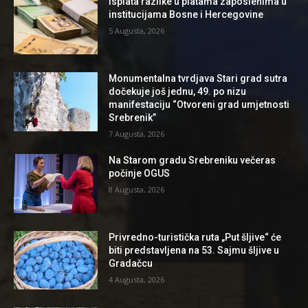
Isplata razlike u platama zaposlenima u
institucijama Bosne i Hercegovine
5 Augusta, 2026
Monumentalna tvrdjava Stari grad sutra
dočekuje još jednu, 49. po nizu
manifestaciju “Otvoreni grad umjetnosti
Srebrenik”
7 Augusta, 2026
Na Starom gradu Srebreniku večeras
počinje OGUS
8 Augusta, 2026
Privredno-turistička ruta „Put šljive“ će
biti predstavljena na 53. Sajmu šljive u
Gradačcu
4 Augusta, 2026