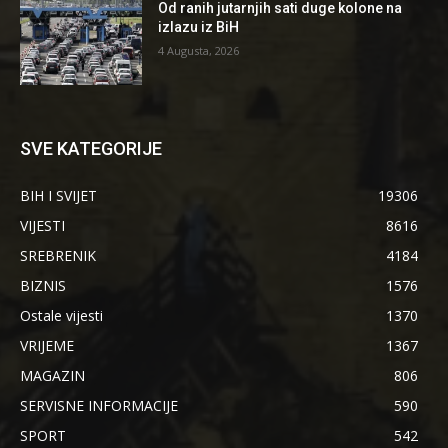
Od ranih jutarnjih sati duge kolone na
izlazu iz BiH
4 Augusta, 2026
SVE KATEGORIJE
BIH I SVIJET
19306
VIJESTI
8616
SREBRENIK
4184
BIZNIS
1576
Ostale vijesti
1370
VRIJEME
1367
MAGAZIN
806
SERVISNE INFORMACIJE
590
SPORT
542